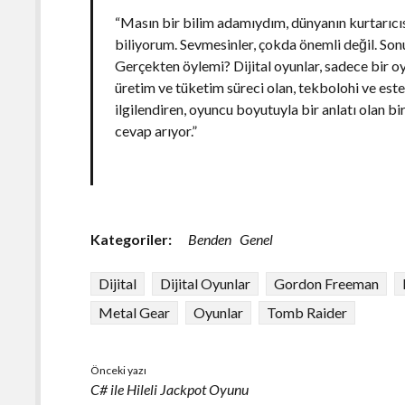
“Masın bir bilim adamıydım, dünyanın kurtarıc
biliyorum. Sevmesinler, çokda önemli değil. So
Gerçekten öylemi? Dijital oyunlar, sadece bir 
üretim ve tüketim süreci olan, tekbolohi ve es
ilgilendiren, oyuncu boyutuyla bir anlatı olan 
cevap arıyor.”
Kategoriler:
Benden
Genel
Dijital
Dijital Oyunlar
Gordon Freeman
Metal Gear
Oyunlar
Tomb Raider
Önceki yazı
C# ile Hileli Jackpot Oyunu