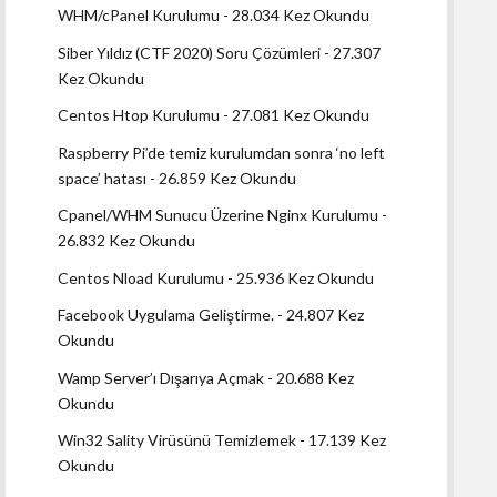
WHM/cPanel Kurulumu
- 28.034 Kez Okundu
Siber Yıldız (CTF 2020) Soru Çözümleri
- 27.307
Kez Okundu
Centos Htop Kurulumu
- 27.081 Kez Okundu
Raspberry Pi’de temiz kurulumdan sonra ‘no left
space’ hatası
- 26.859 Kez Okundu
Cpanel/WHM Sunucu Üzerine Nginx Kurulumu
-
26.832 Kez Okundu
Centos Nload Kurulumu
- 25.936 Kez Okundu
Facebook Uygulama Geliştirme.
- 24.807 Kez
Okundu
Wamp Server’ı Dışarıya Açmak
- 20.688 Kez
Okundu
Win32 Sality Virüsünü Temizlemek
- 17.139 Kez
Okundu