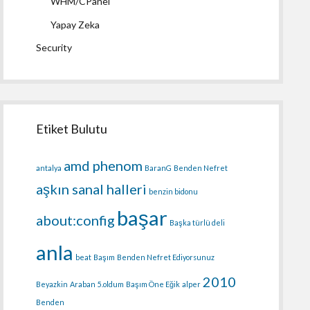
WHM/CPanel
Yapay Zeka
Security
Etiket Bulutu
amd phenom
antalya
BaranG
Benden Nefret
aşkın sanal halleri
benzin bidonu
başar
about:config
Başka türlü deli
anla
beat
Başım
Benden Nefret Ediyorsunuz
2010
Beyazkin
Araban
5.oldum
Başım Öne Eğik
alper
Benden