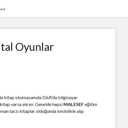
test
ital Oyunlar
zla kitap okumasamda D&R’da bilgisayar
kitap varsa alırım. Genelde hepsi
MALESEF
eğitim
an tarzı kitaplar olduğunda kesinlikle alıp