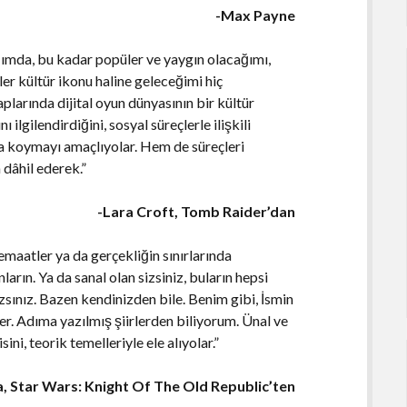
-Max Payne
ğımda, bu kadar popüler ve yaygın olacağımı,
er kültür ikonu haline geleceğimi hiç
larında dijital oyun dünyasının bir kültür
ilgilendirdiğini, sosyal süreçlerle ilişkili
a koymayı amaçlıyolar. Hem de süreçleri
 dâhil ederek.”
-Lara Croft, Tomb Raider’dan
cemaatler ya da gerçekliğin sınırlarında
rın. Ya da sanal olan sizsiniz, buların hepsi
sınız. Bazen kendinizden bile. Benim gibi, İsmin
er. Adıma yazılmış şiirlerden biliyorum. Ünal ve
sini, teorik temelleriyle ele alıyolar.”
a, Star Wars: Knight Of The Old Republic’ten