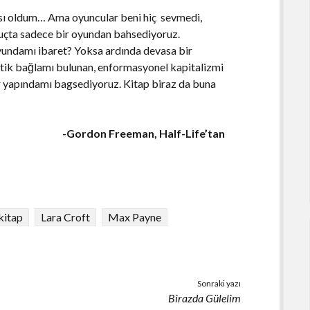
ısı oldum… Ama oyuncular beni hiç sevmedi,
nuçta sadece bir oyundan bahsediyoruz.
oyundamı ibaret? Yoksa ardında devasa bir
tetik bağlamı bulunan, enformasyonel kapitalizmi
bir yapındamı bagsediyoruz. Kitap biraz da buna
-Gordon Freeman, Half-Life’tan
kitap
Lara Croft
Max Payne
Sonraki yazı
Birazda Gülelim