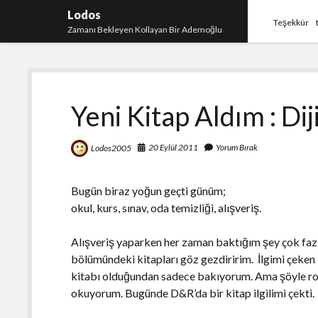
Lodos
Teşekkür
Zamanı Bekleyen Kollayan Bir Ademoğlu
Yeni Kitap Aldım : Dij
20 Eylül 2011
Yorum Bırak
Lodos2005
Bugün biraz yoğun geçti günüm;
okul, kurs, sınav, oda temizliği, alışveriş.
Alışveriş yaparken her zaman baktığım şey çok fa
bölümündeki kitapları göz gezdiririm. İlgimi çeken 
kitabı olduğundan sadece bakıyorum. Ama şöyle rom
okuyorum. Bugünde D&R’da bir kitap ilgilimi çekti.