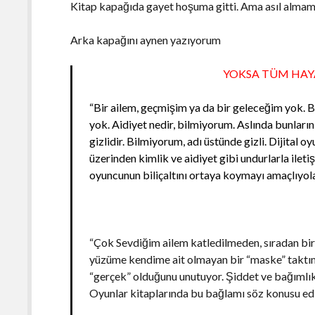
Kitap kapağıda gayet hoşuma gitti. Ama asıl almama
Arka kapağını aynen yazıyorum
YOKSA TÜM HAY
“Bir ailem, geçmişim ya da bir geleceğim yok. 
yok. Aidiyet nedir, bilmiyorum. Aslında bunların
gizlidir. Bilmiyorum, adı üstünde gizli. Dijital 
üzerinden kimlik ve aidiyet gibi undurlarla ileti
oyuncunun biliçaltını ortaya koymayı amaçlıyola
“Çok Sevdiğim ailem katledilmeden, sıradan bi
yüzüme kendime ait olmayan bir “maske” taktım
“gerçek” olduğunu unutuyor. Şiddet ve bağımlık 
Oyunlar kitaplarında bu bağlamı söz konusu edi