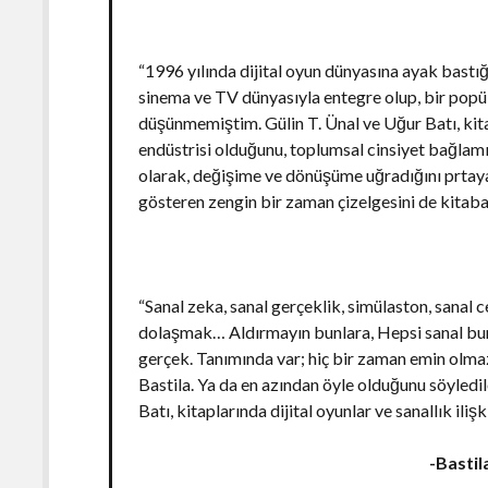
“1996 yılında dijital oyun dünyasına ayak bastı
sinema ve TV dünyasıyla entegre olup, bir popül
düşünmemiştim. Gülin T. Ünal ve Uğur Batı, kitap
endüstrisi olduğunu, toplumsal cinsiyet bağlamını 
olarak, değişime ve dönüşüme uğradığını prtay
gösteren zengin bir zaman çizelgesini de kitaba
“Sanal zeka, sanal gerçeklik, simülaston, sanal 
dolaşmak… Aldırmayın bunlara, Hepsi sanal bunla
gerçek. Tanımında var; hiç bir zaman emin olmaz
Bastila. Ya da en azından öyle olduğunu söyledil
Batı, kitaplarında dijital oyunlar ve sanallık ilişki
-Bastil