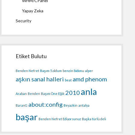
WHM/CPanel
Yapay Zeka
Security
Etiket Bulutu
Benden Nefret
Başım
5.oldum
benzin bidonu
alper
aşkın sanal halleri
amd phenom
beat
anla
2010
Araban
Benden
Başım Öne Eğik
about:config
BaranG
Beyazkin
antalya
başar
Benden Nefret Ediyorsunuz
Başka türlü deli