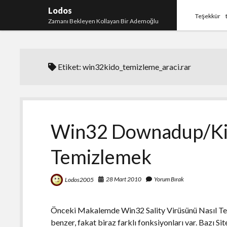
Lodos
Teşekkür
Zamanı Bekleyen Kollayan Bir Ademoğlu
Etiket:
win32kido_temizleme_araci.rar
Win32 Downadup/Ki
Temizlemek
28 Mart 2010
Yorum Bırak
Lodos2005
Önceki Makalemde Win32 Sality Virüsünü Nasıl Temi
benzer, fakat biraz farklı fonksiyonları var. Bazı Si