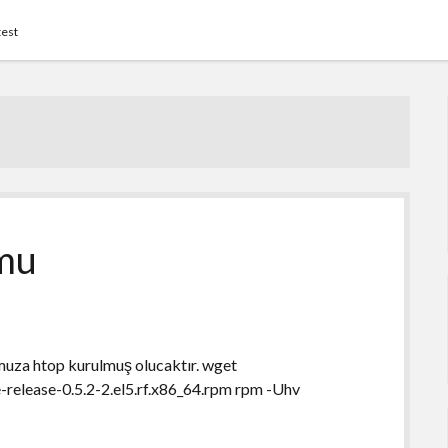
test
mu
umuza htop kurulmuş olucaktır. wget
release-0.5.2-2.el5.rf.x86_64.rpm rpm -Uhv