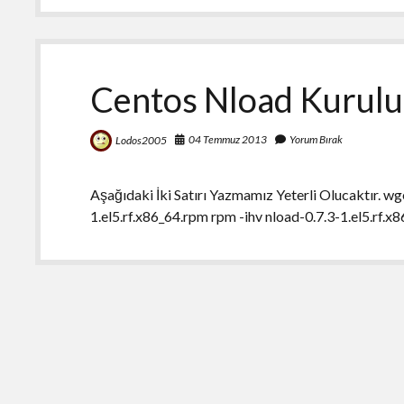
Centos Nload Kurul
04 Temmuz 2013
Yorum Bırak
Lodos2005
Aşağıdaki İki Satırı Yazmamız Yeterli Olucaktır. w
1.el5.rf.x86_64.rpm rpm -ihv nload-0.7.3-1.el5.rf.x