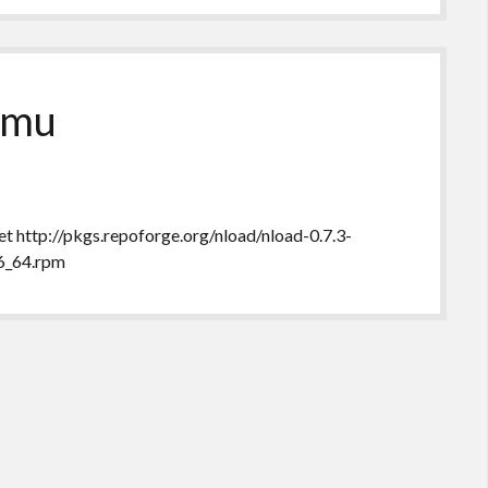
umu
get http://pkgs.repoforge.org/nload/nload-0.7.3-
86_64.rpm