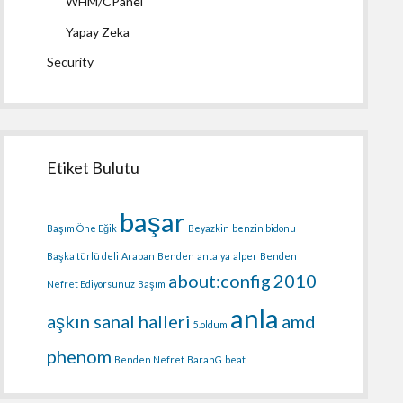
WHM/CPanel
Yapay Zeka
Security
Etiket Bulutu
başar
Başım Öne Eğik
Beyazkin
benzin bidonu
Başka türlü deli
Araban
Benden
antalya
alper
Benden
about:config
2010
Nefret Ediyorsunuz
Başım
anla
aşkın sanal halleri
amd
5.oldum
phenom
Benden Nefret
BaranG
beat