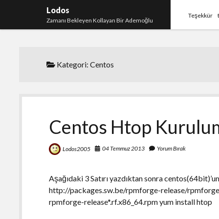
Lodos
Teşekkür
Zamanı Bekleyen Kollayan Bir Ademoğlu
Kategori:
Centos
Centos Htop Kurulu
04 Temmuz 2013
Yorum Bırak
Lodos2005
Aşağıdaki 3 Satırı yazdıktan sonra centos(64bit)’
http://packages.sw.be/rpmforge-release/rpmforge-
rpmforge-release*.rf.x86_64.rpm yum install htop