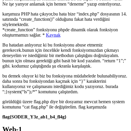
Ne işe yarıyor anlamak için hemen “deneme” yazıp enterlıyoruz.
karşımıza PHP hata çıkıyor,bu hata bize “index.php” dosyasının 14.
satırında “create_function()” olduğunu fakat hata verdiğini
söylemektedir.
*create_function” fonksiyonu phpde dinamik olarak fonksiyon
oluşturmamızı sağlar. *
Kaynak
Bu hatadan anlıyoruz ki bu fonksiyonu abuse etmemiz
gerekecek.bunun için öncelikle kendi fonksiyomuzdan çıkmayı
deneyelim ve istediğimiz bir methodun çalıştığını doğrulayalım.
bunun için olması gerektiği gibi basit bir kod yazalım. “return “1”;”
gibi. kodumuz çalıştığında şu ekranla karşılaştık.
bu demek oluyor ki biz bu fonksiyona müdahelede bulunabiliyoruz.
daha sonra bu fonksiyondan kaçmak için “}” karakterini
kullanıyoruz ve çalışmasını istediğimiz kodu yazıyoruz. burada
“;}system(“ls”);/*” komutunu çalıştırdım.
görüldüğü üzere flag.php diye bir dosyamız mevcut hemen system
komutunu “cat flag.php” ile değiştirelim. flag karşımızda
flag{SODER_Y3z_ab1_b4_fl4g}
Web-1