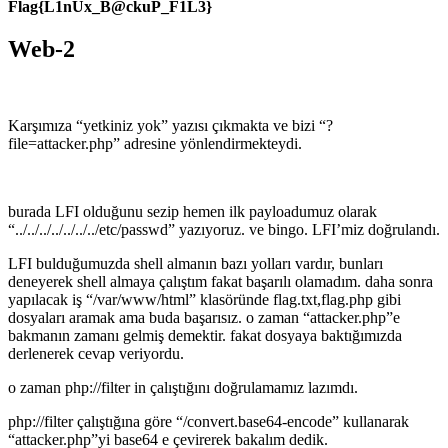
Flag{L1nUx_B@ckuP_F1L3}
Web-2
Karşımıza “yetkiniz yok” yazısı çıkmakta ve bizi “?
file=attacker.php” adresine yönlendirmekteydi.
burada LFI olduğunu sezip hemen ilk payloadumuz olarak
“../../../../../../../etc/passwd” yazıyoruz. ve bingo. LFI’miz doğrulandı.
LFI bulduğumuzda shell almanın bazı yolları vardır, bunları
deneyerek shell almaya çalıştım fakat başarılı olamadım. daha sonra
yapılacak iş “/var/www/html” klasöründe flag.txt,flag.php gibi
dosyaları aramak ama buda başarısız. o zaman “attacker.php”e
bakmanın zamanı gelmiş demektir. fakat dosyaya baktığımızda
derlenerek cevap veriyordu.
o zaman php://filter in çalıştığını doğrulamamız lazımdı.
php://filter çalıştığına göre “/convert.base64-encode” kullanarak
“attacker.php”yi base64 e çevirerek bakalım dedik.