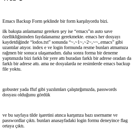
Emacs Backup Form şeklinde bir form karşılıyordu bizi.
ilk bakışta anlamamız gereken şey ise “emacs”ın auto save
özellikliğininden faydalanamız gerekmekte. emacs her dosyayı
kaydetdiğinde “lodos.txt” sonunda “~,~1~,~2~,~~,.emacs” gibi
uzantılar atıyor. index e ve login formunda resme bunları atmamıza
rağmen bir sonuca ulaşamadım. daha sonra forma bir deneme
yaptımızda bizi farklı bir yere attı buradan farklı bir adrese oradan da
farklı bir adrese attı. ama ne dosyalarda ne resimlerde emacs backup
file yoktu.
gobuster yada ffuf gibi yazılımları çalıştırğımızda, passwords
dosyası olduğunu gördük
ve bu sayfaya tilde işaretini atınca karşımza bazı username ve
passwordlar çıktı.
bunları anasayfadaki login formu deneyince flag
ortaya çıktı.