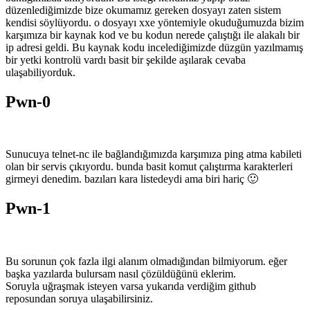
düzenlediğimizde bize okumamız gereken dosyayı zaten sistem
kendisi söylüyordu. o dosyayı xxe yöntemiyle okuduğumuzda bizim
karşımıza bir kaynak kod ve bu kodun nerede çalıştığı ile alakalı bir
ip adresi geldi. Bu kaynak kodu incelediğimizde düzgün yazılmamış
bir yetki kontrolü vardı basit bir şekilde aşılarak cevaba
ulaşabiliyorduk.
Pwn-0
Sunucuya telnet-nc ile bağlandığımızda karşımıza ping atma kabileti
olan bir servis çıkıyordu. bunda basit komut çalıştırma karakterleri
girmeyi denedim. bazıları kara listedeydi ama biri hariç 🙂
Pwn-1
Bu sorunun çok fazla ilgi alanım olmadığından bilmiyorum. eğer
başka yazılarda bulursam nasıl çözüldüğünü eklerim.
Soruyla uğraşmak isteyen varsa yukarıda verdiğim github
reposundan soruya ulaşabilirsiniz.