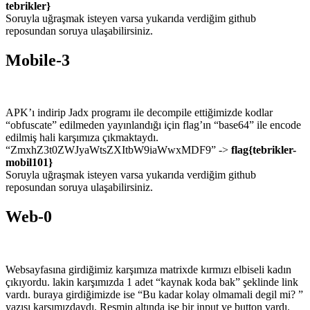
tebrikler}
Soruyla uğraşmak isteyen varsa yukarıda verdiğim github
reposundan soruya ulaşabilirsiniz.
Mobile-3
APK’ı indirip Jadx programı ile decompile ettiğimizde kodlar
“obfuscate” edilmeden yayınlandığı için flag’ın “base64” ile encode
edilmiş hali karşımıza çıkmaktaydı.
“ZmxhZ3t0ZWJyaWtsZXItbW9iaWwxMDF9” ->
flag{tebrikler-
mobil101}
Soruyla uğraşmak isteyen varsa yukarıda verdiğim github
reposundan soruya ulaşabilirsiniz.
Web-0
Websayfasına girdiğimiz karşımıza matrixde kırmızı elbiseli kadın
çıkıyordu. lakin karşımızda 1 adet “kaynak koda bak” şeklinde link
vardı. buraya girdiğimizde ise “Bu kadar kolay olmamali degil mi? ”
yazısı karşımızdaydı. Resmin altında ise bir input ve button vardı.