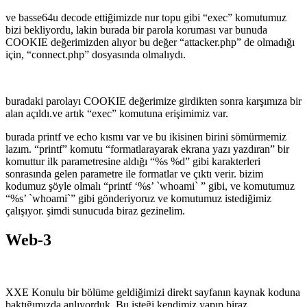
ve basse64u decode ettiğimizde nur topu gibi “exec” komutumuz
bizi bekliyordu, lakin burada bir parola koruması var bunuda
COOKIE değerimizden alıyor bu değer “attacker.php” de olmadığı
için, “connect.php” dosyasında olmalıydı.
buradaki parolayı COOKIE değerimize girdikten sonra karşımıza bir
alan açıldı.ve artık “exec” komutuna erişimimiz var.
burada printf ve echo kısmı var ve bu ikisinen birini sömürmemiz
lazım. “printf” komutu “formatlarayarak ekrana yazı yazdıran” bir
komuttur ilk parametresine aldığı “%s %d” gibi karakterleri
sonrasında gelen parametre ile formatlar ve çıktı verir. bizim
kodumuz şöyle olmalı “printf ‘%s’ `whoami` ” gibi, ve komutumuz
“%s’ `whoami`” gibi gönderiyoruz ve komutumuz istediğimiz
çalışıyor. şimdi sunucuda biraz gezinelim.
Web-3
XXE Konulu bir bölüme geldiğimizi direkt sayfanın kaynak koduna
baktığımızda anlıyorduk. Bu isteği kendimiz yapıp biraz