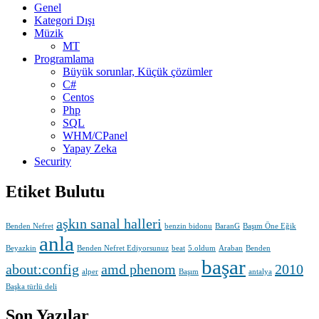
Genel
Kategori Dışı
Müzik
MT
Programlama
Büyük sorunlar, Küçük çözümler
C#
Centos
Php
SQL
WHM/CPanel
Yapay Zeka
Security
Etiket Bulutu
aşkın sanal halleri
Benden Nefret
benzin bidonu
BaranG
Başım Öne Eğik
anla
Beyazkin
Benden Nefret Ediyorsunuz
beat
5.oldum
Araban
Benden
başar
about:config
amd phenom
2010
alper
Başım
antalya
Başka türlü deli
Son Yazılar