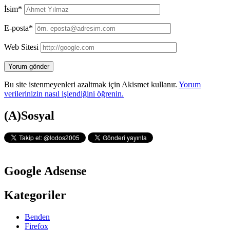
İsim*
E-posta*
Web Sitesi
Bu site istenmeyenleri azaltmak için Akismet kullanır.
Yorum
verilerinizin nasıl işlendiğini öğrenin.
Yan
(A)Sosyal
Menü
Google Adsense
Kategoriler
Benden
Firefox