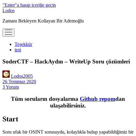
"Enter"a basıp içeriğe geçin
Lodos
Zamanı Bekleyen Kollayan Bir Ademoğlu
menüyü
aç
Teşekkür
test
SoderCTF – HackAydın – WriteUp Soru çözümleri
Lodos2005
26 Temmuz 2020
3 Yorum
Tüm soruların dosyalarına
Github repom
dan
ulaşabilirsiniz.
Start
Soru ufak bir OSINT sorusuydu, kolaylıkla bulup yapabildiğimiz bir