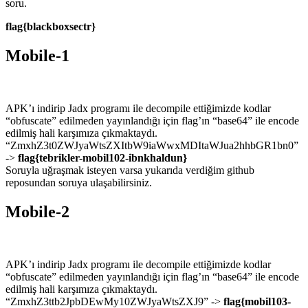
soru.
flag{blackboxsectr}
Mobile-1
APK’ı indirip Jadx programı ile decompile ettiğimizde kodlar
“obfuscate” edilmeden yayınlandığı için flag’ın “base64” ile encode
edilmiş hali karşımıza çıkmaktaydı.
“ZmxhZ3t0ZWJyaWtsZXItbW9iaWwxMDItaWJua2hhbGR1bn0”
->
flag{tebrikler-mobil102-ibnkhaldun}
Soruyla uğraşmak isteyen varsa yukarıda verdiğim github
reposundan soruya ulaşabilirsiniz.
Mobile-2
APK’ı indirip Jadx programı ile decompile ettiğimizde kodlar
“obfuscate” edilmeden yayınlandığı için flag’ın “base64” ile encode
edilmiş hali karşımıza çıkmaktaydı.
“ZmxhZ3ttb2JpbDEwMy10ZWJyaWtsZXJ9” ->
flag{mobil103-