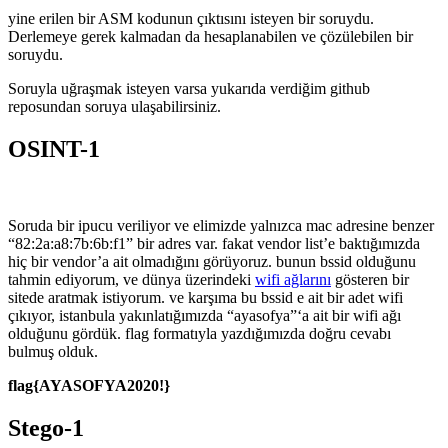
yine erilen bir ASM kodunun çıktısını isteyen bir soruydu.
Derlemeye gerek kalmadan da hesaplanabilen ve çözülebilen bir
soruydu.
Soruyla uğraşmak isteyen varsa yukarıda verdiğim github
reposundan soruya ulaşabilirsiniz.
OSINT-1
Soruda bir ipucu veriliyor ve elimizde yalnızca mac adresine benzer
“82:2a:a8:7b:6b:f1” bir adres var. fakat vendor list’e baktığımızda
hiç bir vendor’a ait olmadığını görüyoruz. bunun bssid olduğunu
tahmin ediyorum, ve dünya üzerindeki
wifi ağlarını
gösteren bir
sitede aratmak istiyorum. ve karşıma bu bssid e ait bir adet wifi
çıkıyor, istanbula yakınlatığımızda “ayasofya”‘a ait bir wifi ağı
olduğunu gördük. flag formatıyla yazdığımızda doğru cevabı
bulmuş olduk.
flag{AYASOFYA2020!}
Stego-1