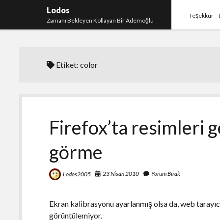
Lodos
Teşekkür
Zamanı Bekleyen Kollayan Bir Ademoğlu
Etiket:
color
Firefox’ta resimleri 
görme
23 Nisan 2010
Yorum Bırak
Lodos2005
Ekran kalibrasyonu ayarlanmış olsa da, web tarayıcı
görüntülemiyor.