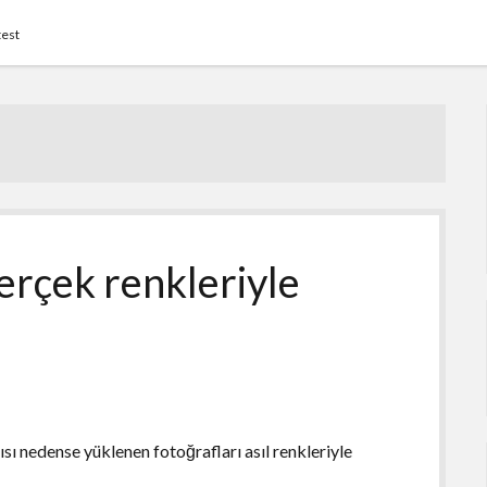
test
gerçek renkleriyle
sı nedense yüklenen fotoğrafları asıl renkleriyle