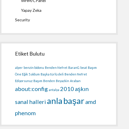
WHM/CPanel
Yapay Zeka
Security
Etiket Bulutu
alper
benzin bidonu
Benden Nefret
BaranG
beat
Başım
Öne Eğik
5.oldum
Başka türlü deli
Benden Nefret
Ediyorsunuz
Başım
Benden
Beyazkin
Araban
about:config
2010
aşkın
antalya
anla
başar
sanal halleri
amd
phenom