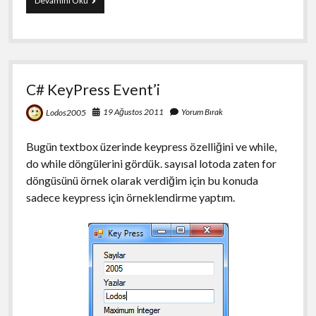
Devamını Oku
ile
Hileli
Jackpot
Oyunu
C# KeyPress Event’i
19 Ağustos 2011
Yorum Bırak
Lodos2005
Bugün textbox üzerinde keypress özelliğini ve while,
do while döngülerini gördük. sayısal lotoda zaten for
döngüsünü örnek olarak verdiğim için bu konuda
sadece keypress için örneklendirme yaptım.