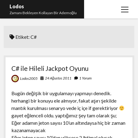
Lodos
menüy
Zamanı Bekleyen Kollayan Bir Ademoğlu
aç
Teşekkür
Etiket:
C#
test
C# ile Hileli Jackpot Oyunu
24 Ağustos 2011
1 Yorum
Lodos2005
Bugün değişik bir uygulamayı yapmayı denedik.
herhangi bir konuyu ele almıyor, fakat aşırı şekilde
mantık kurulması senaryo vede iç içe if gerektiriyor
gayet eğlenceli oldu. yaptığımız şey tam olarak şu;
Eğer adamın jeton sayısı 10’un altındaysa hiç bir zaman
kazanamayacak
Eğer jeton sayısı 10’dan yüksese 2 ihtimal olucak