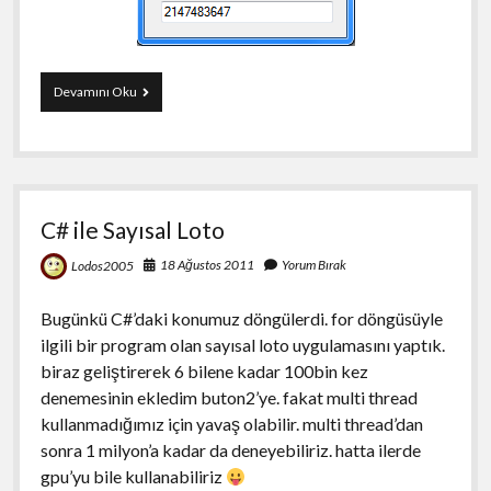
C#
Devamını Oku
KeyPress
Event’i
C# ile Sayısal Loto
18 Ağustos 2011
Yorum Bırak
Lodos2005
Bugünkü C#’daki konumuz döngülerdi. for döngüsüyle
ilgili bir program olan sayısal loto uygulamasını yaptık.
biraz geliştirerek 6 bilene kadar 100bin kez
denemesinin ekledim buton2’ye. fakat multi thread
kullanmadığımız için yavaş olabilir. multi thread’dan
sonra 1 milyon’a kadar da deneyebiliriz. hatta ilerde
gpu’yu bile kullanabiliriz