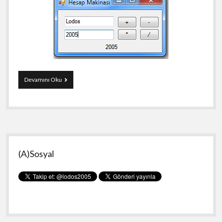
C#
Devamını Oku
ile
HesapMakinesi
Yan
(A)Sosyal
Menü