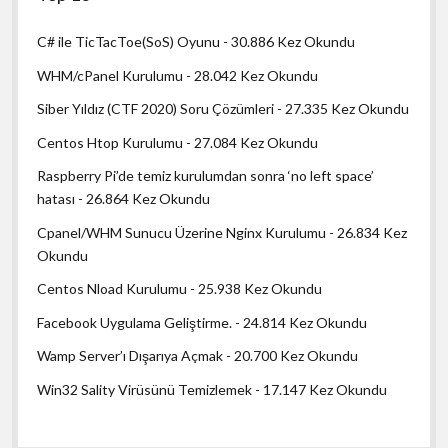
C# ile TicTacToe(SoS) Oyunu
- 30.886 Kez Okundu
WHM/cPanel Kurulumu
- 28.042 Kez Okundu
Siber Yıldız (CTF 2020) Soru Çözümleri
- 27.335 Kez Okundu
Centos Htop Kurulumu
- 27.084 Kez Okundu
Raspberry Pi’de temiz kurulumdan sonra ‘no left space’
hatası
- 26.864 Kez Okundu
Cpanel/WHM Sunucu Üzerine Nginx Kurulumu
- 26.834 Kez
Okundu
Centos Nload Kurulumu
- 25.938 Kez Okundu
Facebook Uygulama Geliştirme.
- 24.814 Kez Okundu
Wamp Server’ı Dışarıya Açmak
- 20.700 Kez Okundu
Win32 Sality Virüsünü Temizlemek
- 17.147 Kez Okundu