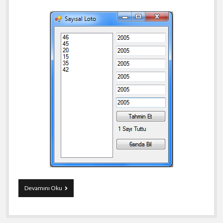
C#
Devamını Oku
ile
Sayısal
Loto