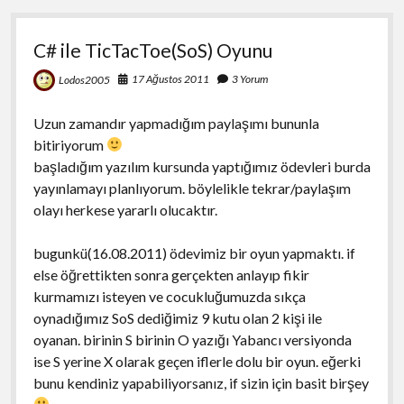
C# ile TicTacToe(SoS) Oyunu
17 Ağustos 2011
3 Yorum
Lodos2005
Uzun zamandır yapmadığım paylaşımı bununla
bitiriyorum
başladığım yazılım kursunda yaptığımız ödevleri burda
yayınlamayı planlıyorum. böylelikle tekrar/paylaşım
olayı herkese yararlı olucaktır.
bugunkü(16.08.2011) ödevimiz bir oyun yapmaktı. if
else öğrettikten sonra gerçekten anlayıp fikir
kurmamızı isteyen ve cocukluğumuzda sıkça
oynadığımız SoS dediğimiz 9 kutu olan 2 kişi ile
oyanan. birinin S birinin O yazığı Yabancı versiyonda
ise S yerine X olarak geçen iflerle dolu bir oyun. eğerki
bunu kendiniz yapabiliyorsanız, if sizin için basit birşey