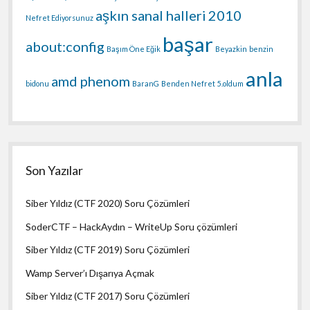
aşkın sanal halleri
2010
Nefret Ediyorsunuz
başar
about:config
Başım Öne Eğik
Beyazkin
benzin
anla
amd phenom
bidonu
BaranG
Benden Nefret
5.oldum
Son Yazılar
Siber Yıldız (CTF 2020) Soru Çözümleri
SoderCTF – HackAydın – WriteUp Soru çözümleri
Siber Yıldız (CTF 2019) Soru Çözümleri
Wamp Server’ı Dışarıya Açmak
Siber Yıldız (CTF 2017) Soru Çözümleri