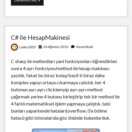
Devamını Oku
ile
TicTacToe(SoS)
Oyunu
C# ile HesapMakinesi
24 Ağustos 2010
Yorum Bırak
Lodos2005
C sharp ile methodları yani fonksiyonları öğrendikten
sonra 4 ayrı fonksiyon/method ile hesap makinası
yazdık. fakat bu biraz kolay/basit ti biraz daha
komplex yapıyı ortaya cıkarmaya calıstık. her 4
butonun ayrı ayrı clicklemyip ayrı ayrı method
çağırmak yerine 4 butonu birleştirip tek bir method ile
4 farklı matematiksel işlem yapmaya çalıştık. tabi
bunları yaparkende hataları(overflow, 0’a bölme
hatası) gibi istisnalarıda göz önünde bulundurduk.