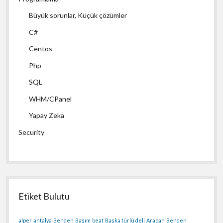
Büyük sorunlar, Küçük çözümler
C#
Centos
Php
SQL
WHM/CPanel
Yapay Zeka
Security
Etiket Bulutu
alper
antalya
Benden
Başım
beat
Başka türlü deli
Araban
Benden