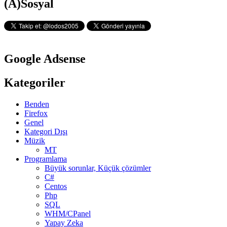
Yan
(A)Sosyal
(CTF
Menü
2012)
Soru
Çözümleri
Google Adsense
Kategoriler
Benden
Firefox
Genel
Kategori Dışı
Müzik
MT
Programlama
Büyük sorunlar, Küçük çözümler
C#
Centos
Php
SQL
WHM/CPanel
Yapay Zeka