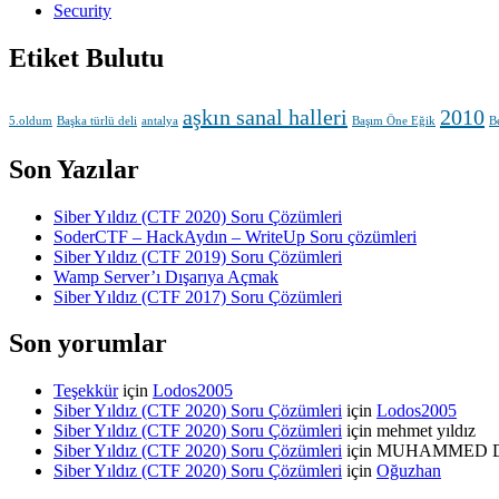
Security
Etiket Bulutu
aşkın sanal halleri
2010
5.oldum
Başka türlü deli
antalya
Başım Öne Eğik
B
Son Yazılar
Siber Yıldız (CTF 2020) Soru Çözümleri
SoderCTF – HackAydın – WriteUp Soru çözümleri
Siber Yıldız (CTF 2019) Soru Çözümleri
Wamp Server’ı Dışarıya Açmak
Siber Yıldız (CTF 2017) Soru Çözümleri
Son yorumlar
Teşekkür
için
Lodos2005
Siber Yıldız (CTF 2020) Soru Çözümleri
için
Lodos2005
Siber Yıldız (CTF 2020) Soru Çözümleri
için
mehmet yıldız
Siber Yıldız (CTF 2020) Soru Çözümleri
için
MUHAMMED 
Siber Yıldız (CTF 2020) Soru Çözümleri
için
Oğuzhan