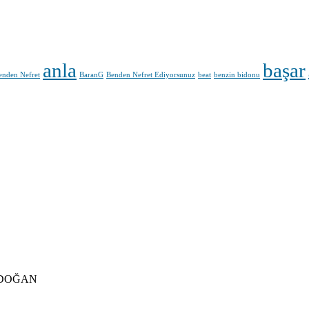
anla
başar
enden Nefret
BaranG
Benden Nefret Ediyorsunuz
beat
benzin bidonu
DOĞAN