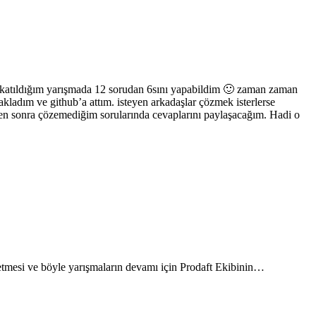
la katıldığım yarışmada 12 sorudan 6sını yapabildim 🙂 zaman zaman
kladım ve github’a attım. isteyen arkadaşlar çözmek isterlerse
kten sonra çözemediğim sorularında cevaplarını paylaşacağım. Hadi o
tmesi ve böyle yarışmaların devamı için Prodaft Ekibinin…