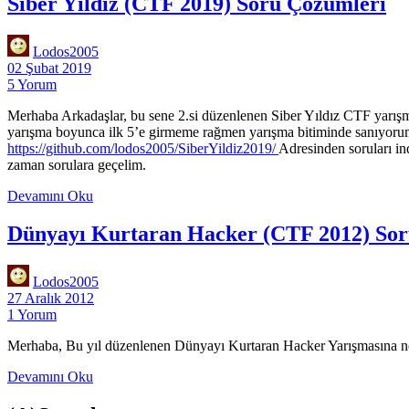
Siber Yıldız (CTF 2019) Soru Çözümleri
2020)
Soru
Çözümleri
Lodos2005
02 Şubat 2019
5 Yorum
Merhaba Arkadaşlar, bu sene 2.si düzenlenen Siber Yıldız CTF yarışm
yarışma boyunca ilk 5’e girmeme rağmen yarışma bitiminde sanıyorum ki
htt
ps://github.com/lodos2005/SiberYildiz2019/
Adresinden soruları in
zaman sorulara geçelim.
Siber
Devamını Oku
Yıldız
(CTF
Dünyayı Kurtaran Hacker (CTF 2012) Sor
2019)
Soru
Çözümleri
Lodos2005
27 Aralık 2012
1 Yorum
Merhaba, Bu yıl düzenlenen Dünyayı Kurtaran Hacker Yarışmasına ne 
Dünyayı
Devamını Oku
Kurtaran
Hacker