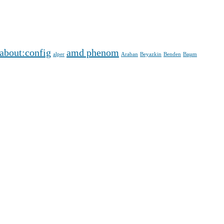
about:config
amd phenom
alper
Araban
Beyazkin
Benden
Başım