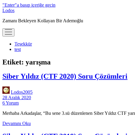
"Enter"a basıp içeriğe geçin
Lodos
Zamanı Bekleyen Kollayan Bir Ademoğlu
menüyü
aç
Teşekkür
test
Etiket:
yarışma
Siber Yıldız (CTF 2020) Soru Çözümleri
Lodos2005
28 Aralık 2020
6 Yorum
Merhaba Arkadaşlar, “Bu sene 3.sü düzenlenen Siber Yıldız CTF yarış
Siber
Devamını Oku
Yıldız
(CTF