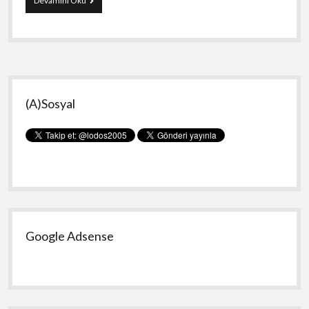
Devamını Oku
Kitap
Aldım
:
Dijital
Oyunlar
Yan
(A)Sosyal
Menü
Google Adsense