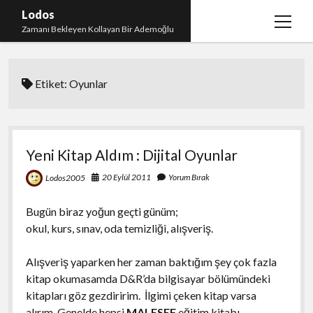
Lodos
menüy
Zamanı Bekleyen Kollayan Bir Ademoğlu
aç
Teşekkür
Etiket:
Oyunlar
test
Yeni Kitap Aldım : Dijital Oyunlar
20 Eylül 2011
Yorum Bırak
Lodos2005
Bugün biraz yoğun geçti günüm;
okul, kurs, sınav, oda temizliği, alışveriş.
Alışveriş yaparken her zaman baktığım şey çok fazla
kitap okumasamda D&R’da bilgisayar bölümündeki
kitapları göz gezdiririm. İlgimi çeken kitap varsa
alırım. Genelde hepsi
MALESEF
eğitim kitabı