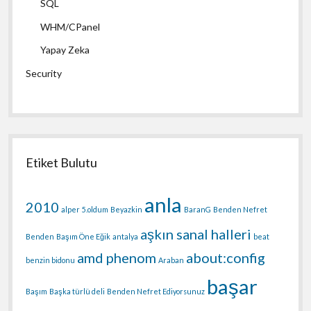
SQL
WHM/CPanel
Yapay Zeka
Security
Etiket Bulutu
anla
2010
alper
5.oldum
Beyazkin
BaranG
Benden Nefret
aşkın sanal halleri
Benden
Başım Öne Eğik
antalya
beat
amd phenom
about:config
benzin bidonu
Araban
başar
Başım
Başka türlü deli
Benden Nefret Ediyorsunuz