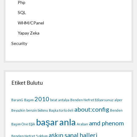
Php
SQL
WHM/CPanel
Yapay Zeka
Security
Etiket Bulutu
2010
BaranG
Başım
beat
antalya
Benden Nefret Ediyorsunuz
alper
about:config
Beyazkin
benzin bidonu
Başka türlü deli
Benden
başar
anla
amd phenom
Başım Öne Eğik
Araban
aşkın sanal halleri
Benden Nefret
5.oldum