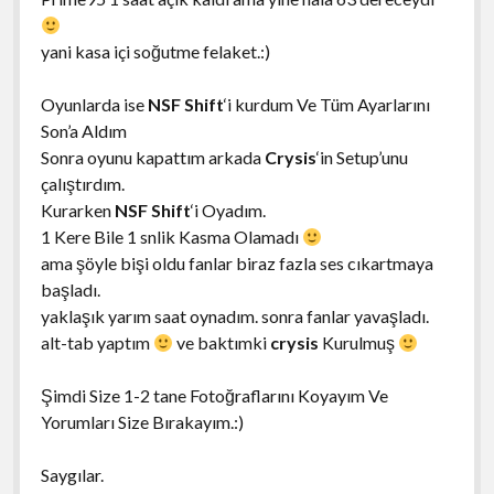
yani kasa içi soğutme felaket.:)
Oyunlarda ise
NSF Shift
‘i kurdum Ve Tüm Ayarlarını
Son’a Aldım
Sonra oyunu kapattım arkada
Crysis
‘in Setup’unu
çalıştırdım.
Kurarken
NSF Shift
‘i Oyadım.
1 Kere Bile 1 snlik Kasma Olamadı
ama şöyle bişi oldu fanlar biraz fazla ses cıkartmaya
başladı.
yaklaşık yarım saat oynadım. sonra fanlar yavaşladı.
alt-tab yaptım
ve baktımki
crysis
Kurulmuş
Şimdi Size 1-2 tane Fotoğraflarını Koyayım Ve
Yorumları Size Bırakayım.:)
Saygılar.