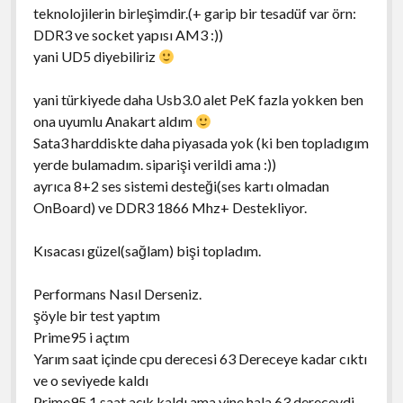
teknolojilerin birleşimdir.(+ garip bir tesadüf var örn:
DDR3 ve socket yapısı AM3 :))
yani UD5 diyebiliriz
yani türkiyede daha Usb3.0 alet PeK fazla yokken ben
ona uyumlu Anakart aldım
Sata3 harddiskte daha piyasada yok (ki ben topladıgım
yerde bulamadım. siparişi verildi ama :))
ayrıca 8+2 ses sistemi desteği(ses kartı olmadan
OnBoard) ve DDR3 1866 Mhz+ Destekliyor.
Kısacası güzel(sağlam) bişi topladım.
Performans Nasıl Derseniz.
şöyle bir test yaptım
Prime95 i açtım
Yarım saat içinde cpu derecesi 63 Dereceye kadar cıktı
ve o seviyede kaldı
Prime95 1 saat açık kaldı ama yine hala 63 dereceydi