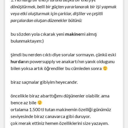
dönüştürmek, belli bir güçten yararlanarak bir işi yapmak
veya etki oluşturmak için çarklar, dişliler ve çeşitli
parçalardan oluşan düzenekler bütünü:
bu sözden yola cıkarak yeni
makine
mi almış
bulunmaktayım:)
şimdi bu nerden cıktı diye sorular sormayın. çünkü eski
hurda
nın powersupply ve anakartı’nın yanık oldugunu
bilen yoksa artık öğrendiler bu cümleden sonra
biraz saçmalar gibiyim heyecandır.
öncelikle biraz abarttığımı düşünenler olabilir. ama
bence az bile
ortalama 1.500 tl tutan makinemin özelliği günümüz
seviyesinde biraz canavarca gibi duruyor.
çok merak ettiniz hemen özelliklerini size yazayım.