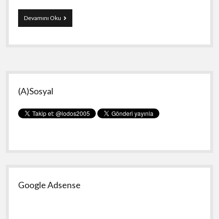
Yeni
Devamını Oku
Makine
Yan
(A)Sosyal
Menü
Google Adsense