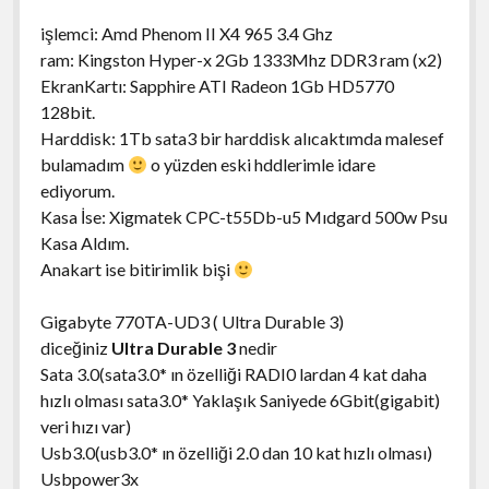
işlemci: Amd Phenom II X4 965 3.4 Ghz
ram: Kingston Hyper-x 2Gb 1333Mhz DDR3 ram (x2)
EkranKartı: Sapphire ATI Radeon 1Gb HD5770
128bit.
Harddisk: 1Tb sata3 bir harddisk alıcaktımda malesef
bulamadım
o yüzden eski hddlerimle idare
ediyorum.
Kasa İse: Xigmatek CPC-t55Db-u5 Mıdgard 500w Psu
Kasa Aldım.
Anakart ise bitirimlik bişi
Gigabyte 770TA-UD3 ( Ultra Durable 3)
diceğiniz
Ultra Durable 3
nedir
Sata 3.0(sata3.0* ın özelliği RADI0 lardan 4 kat daha
hızlı olması sata3.0* Yaklaşık Saniyede 6Gbit(gigabit)
veri hızı var)
Usb3.0(usb3.0* ın özelliği 2.0 dan 10 kat hızlı olması)
Usbpower3x