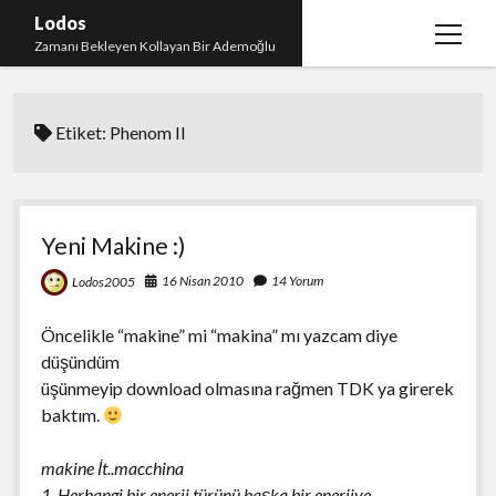
Lodos
menüy
Zamanı Bekleyen Kollayan Bir Ademoğlu
aç
Teşekkür
Etiket:
Phenom II
test
Yeni Makine :)
16 Nisan 2010
14 Yorum
Lodos2005
Öncelikle “makine” mi “makina” mı yazcam diye
düşündüm
üşünmeyip download olmasına rağmen TDK ya girerek
baktım.
makine İt..macchina
1. Herhangi bir enerji türünü başka bir enerjiye