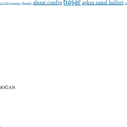
başar
about:config
aşkın sanal halleri
ret Ediyorsunuz
BaranG
a
DOĞAN
u