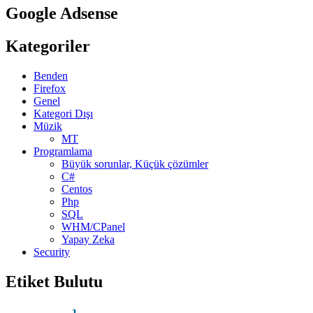
Google Adsense
Kategoriler
Benden
Firefox
Genel
Kategori Dışı
Müzik
MT
Programlama
Büyük sorunlar, Küçük çözümler
C#
Centos
Php
SQL
WHM/CPanel
Yapay Zeka
Security
Etiket Bulutu