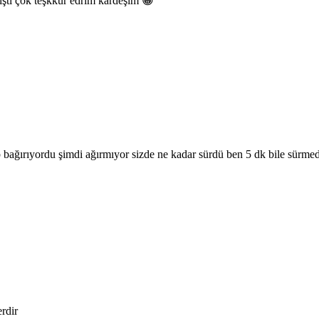
ulştı çok teşkkur edrım kardeşim 😀
p bağırıyordu şimdi ağırmıyor sizde ne kadar sürdü ben 5 dk bile sürmed
erdir