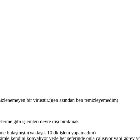
emizlenemeyen bir virüstür.:)(en azından ben temizleyemedim)
österme gibi işlemleri devre dışı bırakmak
ime bulaşmıştır(yaklaşık 10 dk işlem yapamadım)
mle kendini kopyalıyor vede her seferinde onla çalışıyor yani görev yön