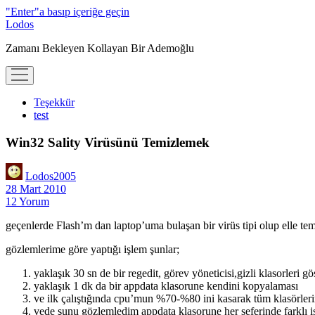
"Enter"a basıp içeriğe geçin
Lodos
Zamanı Bekleyen Kollayan Bir Ademoğlu
menüyü
aç
Teşekkür
test
Win32 Sality Virüsünü Temizlemek
Lodos2005
28 Mart 2010
12 Yorum
geçenlerde Flash’m dan laptop’uma bulaşan bir virüs tipi olup elle t
gözlemlerime göre yaptığı işlem şunlar;
yaklaşık 30 sn de bir regedit, görev yöneticisi,gizli klasorleri g
yaklaşık 1 dk da bir appdata klasorune kendini kopyalaması
ve ilk çalıştığında cpu’mun %70-%80 ini kasarak tüm klasörler
vede şunu gözlemledim appdata klasorune her seferinde farklı isi