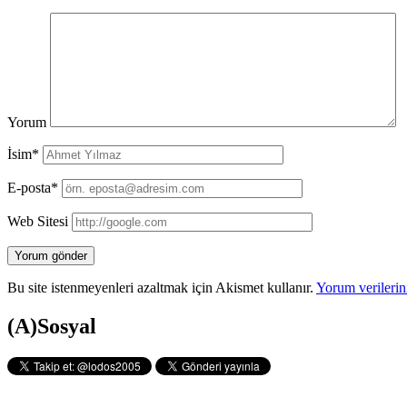
Yorum
İsim*
E-posta*
Web Sitesi
Bu site istenmeyenleri azaltmak için Akismet kullanır.
Yorum verilerini
Yan
(A)Sosyal
Menü