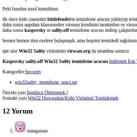
Peki bundan nasıl kurtuldum.
ilk önce kido zannetim
bitdefender
in temizleme aracını yükleyip temi
daha sonra appdata klasorunden virusun kendisini tarattırdım ve viru
daha sonra
kaspersky
ın
sality.off
temizleme aracını indirip çalıştırdı
hemen hemen tüm exelere bulaşmışdı. ama hepsini temizledi sağolsun
işte size
Win32 Sality
virüsünün
virscan.org
da taratılma sonucu
Kaspersky sality.off Win32 Sality temizleme aracını
İndirmek İçin 
Kategoriler:
Security
win32sality_temizleme_araci.rar
Önceki yazı
İngilizce Öğrenmek !
Sonraki yazı
Win32 Downadup/Kido Virüsünü Temizlemek
12 Yorum
mangamax