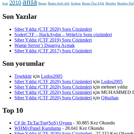
anla
2010
beat
Başım
Başka türlü deli
Araban
Başım Öne Eğik
Benden
Benden Nef
Son Yazılar
Siber Yıldız (CTF 2020) Soru Çözümleri
SoderCTF – HackAydın – WriteUp Soru çözümleri
Siber Yıldız (CTF 2019) Soru Çözümleri
Wamp Server’ı Dışarıya Açmak
Siber Yıldız (CTF 2017) Soru Çözümleri
Son yorumlar
Teşekkür
için
Lodos2005
Siber Yıldız (CTF 2020) Soru Çözümleri
için
Lodos2005
Siber Yıldız (CTF 2020) Soru Çözümleri
için
mehmet yıldız
Siber Yıldız (CTF 2020) Soru Çözümleri
için
MUHAMMED 
Siber Yıldız (CTF 2020) Soru Çözümleri
için
Oğuzhan
Top 10
C# ile TicTacToe(SoS) Oyunu
- 30.885 Kez Okundu
WHM/cPanel Kurulumu
- 28.041 Kez Okundu
Siber Yıldız (CTF 2020) Soru Çözümleri
- 27.332 Kez Okund