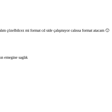
lım çözelbilcez mi format cd side çalışmıyor calıssa format atacam 🙂
nın emegine saglık