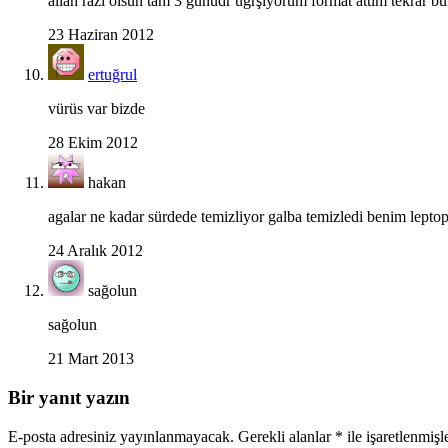
allah razı olsun tam 3 günüdr uğrşıyorum format attım tekrar b
23 Haziran 2012
ertuğrul
vürüs var bizde
28 Ekim 2012
hakan
agalar ne kadar sürdede temizliyor galba temizledi benim lepto
24 Aralık 2012
sağolun
sağolun
21 Mart 2013
Bir yanıt yazın
E-posta adresiniz yayınlanmayacak.
Gerekli alanlar
*
ile işaretlenmişl