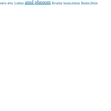
amd phenom
ntalya
alper
5.oldum
Beyazkin
benzin bidonu
Benden Nefret