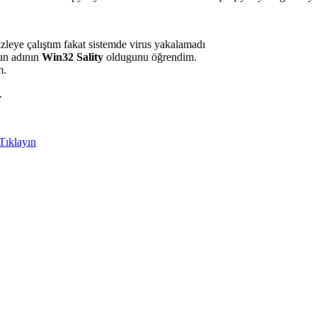
zleye çalıştım fakat sistemde virus yakalamadı
sun adının
Win32 Sality
oldugunu öğrendim.
m.
.
Tıklayın