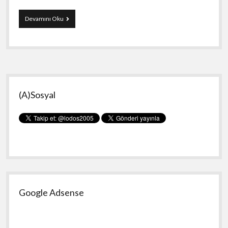
Yeni
Devamını Oku
Makine
Yan
(A)Sosyal
Menü
Google Adsense