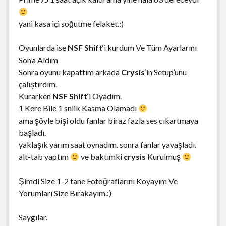
yani kasa içi soğutme felaket.:)
Oyunlarda ise
NSF Shift
‘i kurdum Ve Tüm Ayarlarını
Son’a Aldım
Sonra oyunu kapattım arkada
Crysis
‘in Setup’unu
çalıştırdım.
Kurarken
NSF Shift
‘i Oyadım.
1 Kere Bile 1 snlik Kasma Olamadı
ama şöyle bişi oldu fanlar biraz fazla ses cıkartmaya
başladı.
yaklaşık yarım saat oynadım. sonra fanlar yavaşladı.
alt-tab yaptım
ve baktımki
crysis
Kurulmuş
Şimdi Size 1-2 tane Fotoğraflarını Koyayım Ve
Yorumları Size Bırakayım.:)
Saygılar.