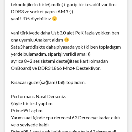
teknolojilerin birleşimdir.(+ garip bir tesadüf var örn:
DDR3 ve socket yapısı AM3 :))
yani UD5 diyebiliriz
yani türkiyede daha Usb3.0 alet PeK fazla yokken ben
ona uyumlu Anakart aldım
Sata3 harddiskte daha piyasada yok (ki ben topladıgım
yerde bulamadım. siparişi verildi ama :))
ayrıca 8+2 ses sistemi desteği(ses kartı olmadan
OnBoard) ve DDR3 1866 Mhz+ Destekliyor.
Kısacası güzel(sağlam) bişi topladım.
Performans Nasıl Derseniz.
şöyle bir test yaptım
Prime95 i açtım
Yarım saat içinde cpu derecesi 63 Dereceye kadar cıktı
ve o seviyede kaldı
Prime95 1 saat açık kaldı ama yine hala 63 dereceydi