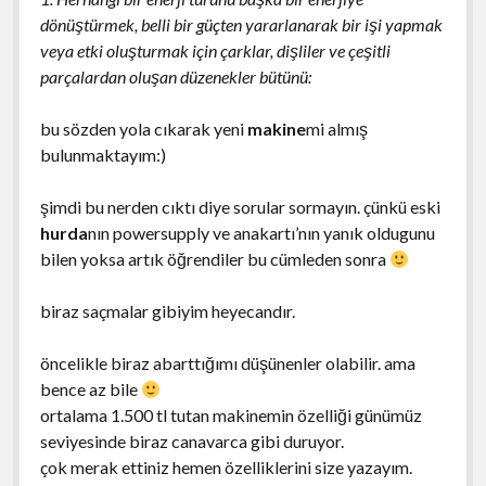
dönüştürmek, belli bir güçten yararlanarak bir işi yapmak
veya etki oluşturmak için çarklar, dişliler ve çeşitli
parçalardan oluşan düzenekler bütünü:
bu sözden yola cıkarak yeni
makine
mi almış
bulunmaktayım:)
şimdi bu nerden cıktı diye sorular sormayın. çünkü eski
hurda
nın powersupply ve anakartı’nın yanık oldugunu
bilen yoksa artık öğrendiler bu cümleden sonra
biraz saçmalar gibiyim heyecandır.
öncelikle biraz abarttığımı düşünenler olabilir. ama
bence az bile
ortalama 1.500 tl tutan makinemin özelliği günümüz
seviyesinde biraz canavarca gibi duruyor.
çok merak ettiniz hemen özelliklerini size yazayım.