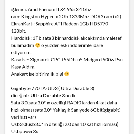
işlemci: Amd Phenom II X4 965 3.4 Ghz
ram: Kingston Hyper-x 2Gb 1333Mhz DDR3 ram (x2)
EkranKartı: Sapphire ATI Radeon 1Gb HD5770
128bit.
Harddisk: 1Tb sata3 bir harddisk alıcaktımda malesef
bulamadım
o yüzden eski hddlerimle idare
ediyorum.
Kasa İse: Xigmatek CPC-t55Db-u5 Mıdgard 500w Psu
Kasa Aldım.
Anakart ise bitirimlik bişi
Gigabyte 770TA-UD3 ( Ultra Durable 3)
diceğiniz
Ultra Durable 3
nedir
Sata 3.0(sata3.0* ın özelliği RADI0 lardan 4 kat daha
hızlı olması sata3.0* Yaklaşık Saniyede 6Gbit(gigabit)
veri hızı var)
Usb3.0(usb3.0* ın özelliği 2.0 dan 10 kat hızlı olması)
Usbpower3x