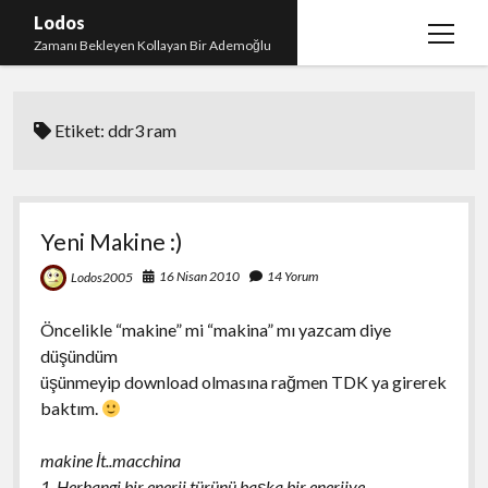
Lodos
menüy
Zamanı Bekleyen Kollayan Bir Ademoğlu
aç
Teşekkür
Etiket:
ddr3 ram
test
Yeni Makine :)
16 Nisan 2010
14 Yorum
Lodos2005
Öncelikle “makine” mi “makina” mı yazcam diye
düşündüm
üşünmeyip download olmasına rağmen TDK ya girerek
baktım.
makine İt..macchina
1. Herhangi bir enerji türünü başka bir enerjiye