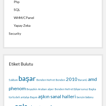
Php
SQL
WHM/CPanel
Yapay Zeka
Security
Etiket Bulutu
başar
2010
amd
5.oldum
Benden Nefret
Benden
BaranG
phenom
Beyazkin
Araban
alper
Benden Nefret Ediyorsunuz
Başka
aşkın sanal halleri
türlü deli
antalya
Başım
benzin bidonu