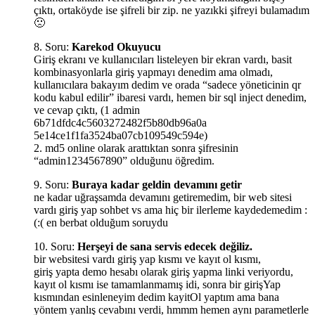
çıktı, ortaköyde ise şifreli bir zip. ne yazıkki şifreyi bulamadım
🙁
8. Soru:
Karekod Okuyucu
Giriş ekranı ve kullanıcıları listeleyen bir ekran vardı, basit
kombinasyonlarla giriş yapmayı denedim ama olmadı,
kullanıcılara bakayım dedim ve orada “sadece yöneticinin qr
kodu kabul edilir” ibaresi vardı, hemen bir sql inject denedim,
ve cevap çıktı, (1 admin
6b71dfdc4c5603272482f5b80db96a0a
5e14ce1f1fa3524ba07cb109549c594e)
2. md5 online olarak arattıktan sonra şifresinin
“admin1234567890” olduğunu öğredim.
9. Soru:
Buraya kadar geldin devamını getir
ne kadar uğraşsamda devamını getiremedim, bir web sitesi
vardı giriş yap sohbet vs ama hiç bir ilerleme kaydedemedim :
(:( en berbat olduğum soruydu
10. Soru:
Herşeyi de sana servis edecek değiliz.
bir websitesi vardı giriş yap kısmı ve kayıt ol kısmı,
giriş yapta demo hesabı olarak giriş yapma linki veriyordu,
kayıt ol kısmı ise tamamlanmamış idi, sonra bir girişYap
kısmından esinleneyim dedim kayitOl yaptım ama bana
yöntem yanlış cevabını verdi, hmmm hemen aynı parametlerle