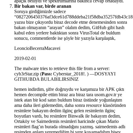
apaçık belliydi ve spektrumlarına bakınca cevap ortadaydı.
Bir bakan var, birde aranan
Soruya girdiğimizde sadece
“0827206450376af3dce61d788ddeba21f58dba35257fdb43c18
yazısı bize çıkıyordu biraz decode etme denemesinden sonra
bakan olmayanın “arayan” olalım dedim, GitHub gibi hash
kabul eden yerlere baktıktan sonra VirusTotal de buldum
sonucu, commentlerde ise şöyle bir yazıyla karşılaştık,
LeoncioBecerraMacavei
2019-02-01
The malware tries to retrieve this file from a server:
cyb3rStar.zip (
Pass:
Cyberstar_2018!. ) —DOSYAYI
GITHUBDA BULABILIRSINIZ
hemen indirdim, şifre doğruydu ve karşımıza bir APK çıktı
hemen decompile ettim biraz ara biraz tara usom.gov.tr ye
istek atan bir kod satırı buldum biraz üstünde yoğunlaştım
ama daha ileri gidemedim, daha sonra resource klasöründen
resimlere bakayım dedim ilginç gelen resimlerin ilginç
boyutları vardı, bu resimlere Binwalk ile bakayım dedim,
Ortaköy ve Sairnedemis resimleri haricinde çıkan Mario
resimleri flag’ın burada olmadığını yazmış. sairnedemis adlı
resimden anlam veremediğim bi yere koyamadığım bişey