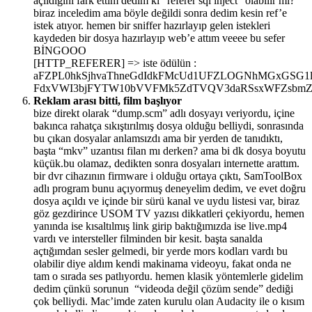
açıldığını fark ettim dedim ki “referer sql inject” olabilir mi?
biraz inceledim ama böyle değildi sonra dedim kesin ref’e
istek atıyor. hemen bir sniffer hazırlayıp gelen istekleri
kaydeden bir dosya hazırlayıp web’e attım veeee bu sefer
BİNGOOO
[HTTP_REFERER] => iste ödülün :
aFZPL0hkSjhvaThneGdIdkFMcUd1UFZLOGNhMGxGSG1
FdxVWI3bjFYTW10bVVFMk5ZdTVQV3daRSsxWFZsbm
Reklam arası bitti, film başlıyor
bize direkt olarak “dump.scm” adlı dosyayı veriyordu, içine
bakınca rahatça sıkıştırılmış dosya olduğu belliydi, sonrasında
bu çıkan dosyalar anlamsızdı ama bir yerden de tanıdıktı,
başta “mkv” uzantısı filan mı derken? ama bi dk dosya boyutu
küçük.bu olamaz, dedikten sonra dosyaları internette arattım.
bir dvr cihazının firmware i olduğu ortaya çıktı, SamToolBox
adlı program bunu açıyormuş deneyelim dedim, ve evet doğru
dosya açıldı ve içinde bir sürü kanal ve uydu listesi var, biraz
göz gezdirince USOM TV yazısı dikkatleri çekiyordu, hemen
yanında ise kısaltılmış link girip baktığımızda ise live.mp4
vardı ve intersteller filminden bir kesit. başta sanalda
açtığımdan sesler gelmedi, bir yerde mors kodları vardı bu
olabilir diye aldım kendi makinama videoyu, fakat onda ne
tam o sırada ses patlıyordu. hemen klasik yöntemlerle gidelim
dedim çünkü sorunun “videoda değil çözüm sende” dediği
çok belliydi. Mac’imde zaten kurulu olan Audacity ile o kısım