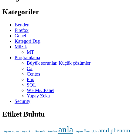
Kategoriler
Benden
Firefox
Genel
Kategori Dışı
Müzik
MT
Programlama
Büyük sorunlar, Küçük çözümler
C#
Centos
Php
SQL
WHM/CPanel
Yapay Zeka
Security
Etiket Bulutu
anla
amd phenom
Başım
alper
Beyazkin
BaranG
Benden
Başım Öne Eğik