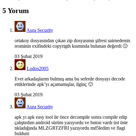
5 Yorum
Aura Security
ortakoy dosyasından çıkan zip dosyasının şifresi sairnedemis
resminin exifindeki copyrigth kısmında bulunan değerdi 🙂
03 Şubat 2019
Lodos2005
Evet arkadaşlarım bulmuş ama bu seferde dosyayı decode
ettiklerinde apk’yı açamamışlar, ilginç 🙂
03 Şubat 2019
Aura Security
apk yı apk easy tool ile önce decompile sonra compile edip
çalıştırdım android sürüm yazıyordu ve buton vardı üst üste
tıkladığında MLZGRTZFRI yazıyordu md5ledim ve flagi
buldum