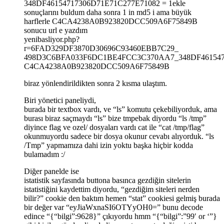
348DF46154717306D71E71C277E71082 = 1ekle
sonuçlarını buldum daha sonra 1 in md5 i ama büyük
harflerle C4CA4238A0B923820DCC509A6F75849B
sonucu url e yazdım
yenibasliyor.php?
r=6FAD329DF3870D30696C93460EBB7C29_
498D3C6BFA033F6DC1BE4FCC3C370AA7_348DF461547
C4CA4238A0B923820DCC509A6F75849B
biraz yönlendirildikten sonra 2 kısma ulaştım.
Biri yönetici paneliydi,
burada bir textbox vardı, ve “ls” komutu çekebiliyorduk, ama
burası biraz saçmaydı “ls” bize tmpebak diyordu “ls /tmp”
diyince flag ve ozel/ dosyaları vardı cat ile “cat /tmp/flag”
okunmuyordu sadece bir dosya okunur cevabı alıyorduk. “ls
/Tmp” yapmamıza dahi izin yoktu başka hiçbir kodda
bulamadım :/
Diğer panelde ise
istatistik sayfasında buttona basınca gezdiğin sitelerin
istatistiğini kaydettim diyordu, “gezdiğim siteleri nerden
bilir?” cookie den baktım hemen “stat” cookiesi gelmiş burada
bir değer var “eyJiaWxnaSI6OTYyOH0=” bunu decode
edince “{“bilgi”:9628}” çıkıyordu hmm “{“bilgi”:”99′ or ‘”}