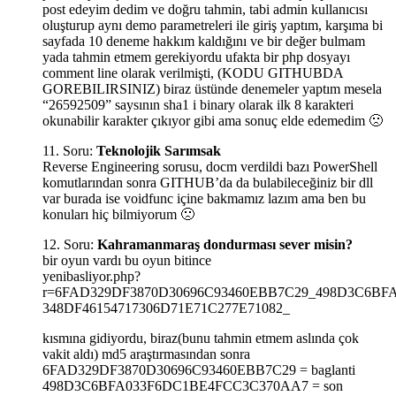
post edeyim dedim ve doğru tahmin, tabi admin kullanıcısı
oluşturup aynı demo parametreleri ile giriş yaptım, karşıma bi
sayfada 10 deneme hakkım kaldığını ve bir değer bulmam
yada tahmin etmem gerekiyordu ufakta bir php dosyayı
comment line olarak verilmişti, (KODU GITHUBDA
GOREBILIRSINIZ) biraz üstünde denemeler yaptım mesela
“26592509” saysının sha1 i binary olarak ilk 8 karakteri
okunabilir karakter çıkıyor gibi ama sonuç elde edemedim 🙁
11. Soru:
Teknolojik Sarımsak
Reverse Engineering sorusu, docm verdildi bazı PowerShell
komutlarından sonra GITHUB’da da bulabileceğiniz bir dll
var burada ise voidfunc içine bakmamız lazım ama ben bu
konuları hiç bilmiyorum 🙁
12. Soru:
Kahramanmaraş dondurması sever misin?
bir oyun vardı bu oyun bitince
yenibasliyor.php?
r=6FAD329DF3870D30696C93460EBB7C29_498D3C6BF
348DF46154717306D71E71C277E71082_
kısmına gidiyordu, biraz(bunu tahmin etmem aslında çok
vakit aldı) md5 araştırmasından sonra
6FAD329DF3870D30696C93460EBB7C29 = baglanti
498D3C6BFA033F6DC1BE4FCC3C370AA7 = son