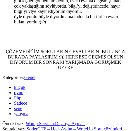
gibi kişiler gönderelim dedim, evet cevapta değişmişti bana
çok yaklaştığımı söylüyordu, bilgi’yi değiştirincede, hayır
bilgi’yi vtye kayıt ediyorum diyordu.
öyle diyordu böyle diyordu ama lodos’ta bir türlü cevabı
bulamıyordu :(:(:(
ÇÖZEMEDİĞİM SORULARIN CEVAPLARINI BULUNCA
BURADA PAYLAŞIRIM :))) HERKESE GEÇMİŞ OLSUN
DİYORUM BİR SONRAKİ YARIŞMADA GÖRÜŞMEK
ÜZERE
Kategoriler:
Genel
küçük
oyun
Php
Sadece
sene
yarışma
Önceki yazı
Wamp Server’ı Dışarıya Açmak
Sonraki yazı
SoderCTF – HackAydın – WriteUp Soru çözümleri