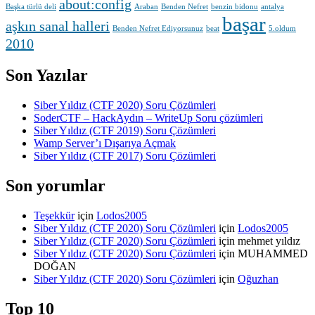
about:config
Başka türlü deli
Araban
Benden Nefret
benzin bidonu
antalya
başar
aşkın sanal halleri
Benden Nefret Ediyorsunuz
beat
5.oldum
2010
Son Yazılar
Siber Yıldız (CTF 2020) Soru Çözümleri
SoderCTF – HackAydın – WriteUp Soru çözümleri
Siber Yıldız (CTF 2019) Soru Çözümleri
Wamp Server’ı Dışarıya Açmak
Siber Yıldız (CTF 2017) Soru Çözümleri
Son yorumlar
Teşekkür
için
Lodos2005
Siber Yıldız (CTF 2020) Soru Çözümleri
için
Lodos2005
Siber Yıldız (CTF 2020) Soru Çözümleri
için
mehmet yıldız
Siber Yıldız (CTF 2020) Soru Çözümleri
için
MUHAMMED
DOĞAN
Siber Yıldız (CTF 2020) Soru Çözümleri
için
Oğuzhan
Top 10