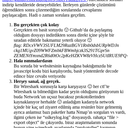
indirip kendileride deneyebilirler. İlerleyen günlerde çözümünü
öğrendikten sonra çözemediğim sorularında cevaplarını
paylaşacağım. Hadi o zaman sorulara geçelim.
Bu gerçekten çok kolay
Gerçekten en basit soruydu 🙂 Github’da da paylaşmış
olduğum dosyayı indirdikten sonra direkt içine şöyle bir
sıradan editörle bakmamız yeterli oluyor 🙂
flag: RDcxVWV3SUFLM29RazBGV1Rnb0dsbURpWDJn
ckg1MUgvZ09WWFZmbkFBWmhjczk3S291TGprSn
ZEMENtYmxnd2R6d0tOc2pKeHZKVW8zVHczSUtIRUE9PQ
Hala ısınmalardasın
Bu soruda bir websitesinin kaynağına baktığımızda bir
javascript kodu bizi karşılıyordu, basit yöntemlerle decode
edince bize cevabı veriyordu
Herşey sanal, ağ gerçek.
Bir Wireshark sorusuyla karşı karşıyayız 🙂 her ctf’te
Wireshark ta bilmediğim kadar şeyin olduğunu görüyorum ki
buda Network’un uçsuz bucaksız prokotollerinden
kaynaklanıyor herhalde 🙂 anladığım kadarıyla network
içinde bir kaç url ziyaret edilmiş ama resimler bize gelmemiş
ayrıca anlamsız bazı paketler hatta Nmap’ın sorguları vs vardı,
ilgimi çeken ise “sslkeylog.log” dosyasıydı. rahatça “file >
export object” ile çıkıyordu. biraz araştırmalarım sonunda
bunun yine wireshark ayarlarında “prokotoller” kısmının