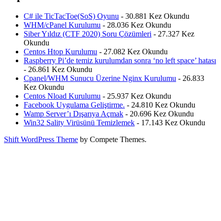
C# ile TicTacToe(SoS) Oyunu
- 30.881 Kez Okundu
WHM/cPanel Kurulumu
- 28.036 Kez Okundu
Siber Yıldız (CTF 2020) Soru Çözümleri
- 27.327 Kez
Okundu
Centos Htop Kurulumu
- 27.082 Kez Okundu
Raspberry Pi’de temiz kurulumdan sonra ‘no left space’ hatası
- 26.861 Kez Okundu
Cpanel/WHM Sunucu Üzerine Nginx Kurulumu
- 26.833
Kez Okundu
Centos Nload Kurulumu
- 25.937 Kez Okundu
Facebook Uygulama Geliştirme.
- 24.810 Kez Okundu
Wamp Server’ı Dışarıya Açmak
- 20.696 Kez Okundu
Win32 Sality Virüsünü Temizlemek
- 17.143 Kez Okundu
Shift WordPress Theme
by Compete Themes.