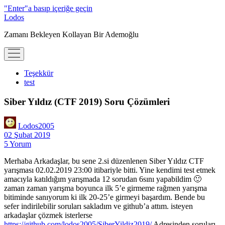
"Enter"a basıp içeriğe geçin
Lodos
Zamanı Bekleyen Kollayan Bir Ademoğlu
menüyü
aç
Teşekkür
test
Siber Yıldız (CTF 2019) Soru Çözümleri
Lodos2005
02 Şubat 2019
5 Yorum
Merhaba Arkadaşlar, bu sene 2.si düzenlenen Siber Yıldız CTF
yarışması 02.02.2019 23:00 itibariyle bitti. Yine kendimi test etmek
amacıyla katıldığım yarışmada 12 sorudan 6sını yapabildim 🙂
zaman zaman yarışma boyunca ilk 5’e girmeme rağmen yarışma
bitiminde sanıyorum ki ilk 20-25’e girmeyi başardım. Bende bu
sefer indirilebilir soruları sakladım ve github’a attım. isteyen
arkadaşlar çözmek isterlerse
htt
ps://github.com/lodos2005/SiberYildiz2019/
Adresinden soruları