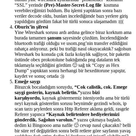
“SSL” yerinde
(Pre)-Master-Secret-Log file
kısmına
verebileceğimizi buldum. Bu işlemi yaptıktan sonra bazı
veriler decode oldu, bunları incelediğimde bazı yerlere giriş
yapıldığını gördüm fakat bir türlü sonuca ulaşamadım :(((
Oburix’in şifresi
Yine Wireshark sorusu ardı ardına gelince biraz korktum ama
burada tamamen
şansım
sayesinde çözdüm. İncelendiğinde
bluetooth trafiği olduğu ve usom.png’nin transfer edildiğini
rahatça anlıyoruz. peki bu trafiği nasıl okuyacaktık? sağolsun
Wireshark bu konuda çok fazla kolaylık sağlıyor, bir paketin
üstünde obex prokotolune baktığımda png dataların tek
tıklamayla seçildiğini gördüm 🙂 sağ tık “Copy as Hex
Dump” yaptıktan sonra herhangi bir hexeditorune yapıştır,
kaydet ve sonuç ortada :))
Emeğe saygı
Birazcık bocaladığım soruydu,
“Cok calistik, cok. Emege
saygi gosterin, kaynak belirtin.”
yazısı
bizi
karşılıyordu,
kaynak göstermemiz isteniyordu ama bir türlü
neyi kaynak gösterelim sorusu beynimde gezindi whois, ip
scan tarzı şeylerden sonra Http Referer aklıma geldi, rasgele
Referer yapınca
“Kaynak belirtenlere hediyelerimizi
gönderdik. Sağolun varolun.”
yazısı çıkmaya başladı.
dedim ki Bingoooo ama nafile 🙂 cevap nasıl çıkacaktı? belli
bir süre ref değiştirilen sonra belli retlere göre sayfanın yavaş