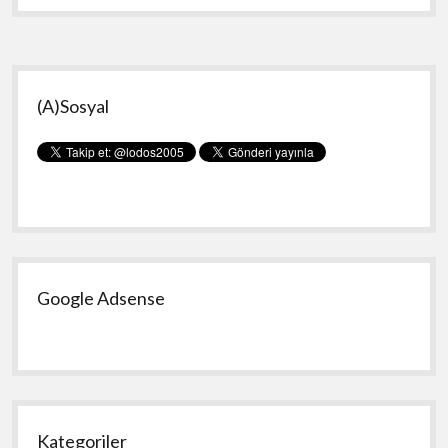
ama?
Yan
(A)Sosyal
Menü
Google Adsense
Kategoriler