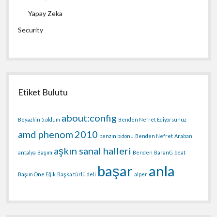
Yapay Zeka
Security
Etiket Bulutu
about:config
Beyazkin
5.oldum
Benden Nefret Ediyorsunuz
amd phenom
2010
benzin bidonu
Benden Nefret
Araban
aşkın sanal halleri
antalya
Başım
Benden
BaranG
beat
başar
anla
Başım Öne Eğik
Başka türlü deli
alper