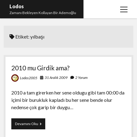
Lodos
menüy
Zamanı Bekleyen Kollayan Bir Ademoğlu
aç
Teşekkür
Etiket:
yılbaşı
test
2010 mu Girdik ama?
31 Aralık 2009
2 Yorum
Lodos2005
2010 a tam girerken her sene oldugu gibi tam 00:00 da
içimi bir burukluk kapladı bu her sene bende olur
nedense çok garip bir duygu…
2010
Devamını Oku
mu
Girdik