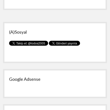
gerçek
renkleriyle
görme
Yan
(A)Sosyal
Menü
Google Adsense