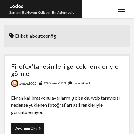
Lodos
menüy
Zamanı Bekleyen Kollayan Bir Ademoğlu
aç
Teşekkür
Etiket:
about:config
test
Firefox’ta resimleri gerçek renkleriyle
görme
23 Nisan 2010
Yorum Bırak
Lodos2005
Ekran kalibrasyonu ayarlanmış olsa da, web tarayıcısı
nedense yüklenen fotoğrafları asıl renkleriyle
görüntülemiyor.
Firefox’ta
Devamını Oku
resimleri