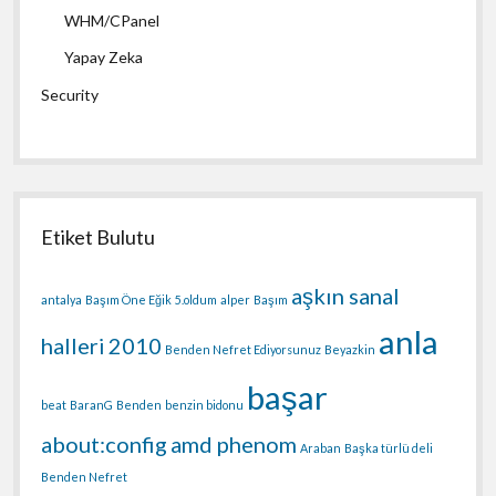
WHM/CPanel
Yapay Zeka
Security
Etiket Bulutu
aşkın sanal
antalya
Başım Öne Eğik
5.oldum
alper
Başım
anla
halleri
2010
Benden Nefret Ediyorsunuz
Beyazkin
başar
beat
BaranG
Benden
benzin bidonu
about:config
amd phenom
Araban
Başka türlü deli
Benden Nefret