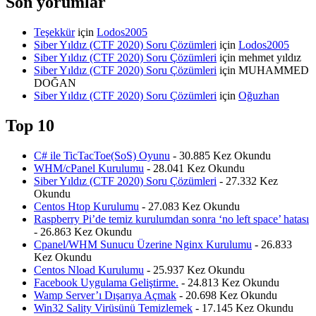
Son yorumlar
Teşekkür
için
Lodos2005
Siber Yıldız (CTF 2020) Soru Çözümleri
için
Lodos2005
Siber Yıldız (CTF 2020) Soru Çözümleri
için
mehmet yıldız
Siber Yıldız (CTF 2020) Soru Çözümleri
için
MUHAMMED
DOĞAN
Siber Yıldız (CTF 2020) Soru Çözümleri
için
Oğuzhan
Top 10
C# ile TicTacToe(SoS) Oyunu
- 30.885 Kez Okundu
WHM/cPanel Kurulumu
- 28.041 Kez Okundu
Siber Yıldız (CTF 2020) Soru Çözümleri
- 27.332 Kez
Okundu
Centos Htop Kurulumu
- 27.083 Kez Okundu
Raspberry Pi’de temiz kurulumdan sonra ‘no left space’ hatası
- 26.863 Kez Okundu
Cpanel/WHM Sunucu Üzerine Nginx Kurulumu
- 26.833
Kez Okundu
Centos Nload Kurulumu
- 25.937 Kez Okundu
Facebook Uygulama Geliştirme.
- 24.813 Kez Okundu
Wamp Server’ı Dışarıya Açmak
- 20.698 Kez Okundu
Win32 Sality Virüsünü Temizlemek
- 17.145 Kez Okundu