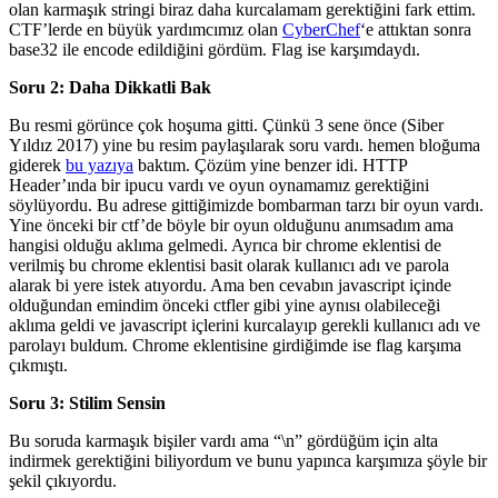
olan karmaşık stringi biraz daha kurcalamam gerektiğini fark ettim.
CTF’lerde en büyük yardımcımız olan
CyberChef
‘e attıktan sonra
base32 ile encode edildiğini gördüm. Flag ise karşımdaydı.
Soru 2: Daha Dikkatli Bak
Bu resmi görünce çok hoşuma gitti. Çünkü 3 sene önce (Siber
Yıldız 2017) yine bu resim paylaşılarak soru vardı. hemen bloğuma
giderek
bu yazıya
baktım. Çözüm yine benzer idi. HTTP
Header’ında bir ipucu vardı ve oyun oynamamız gerektiğini
söylüyordu. Bu adrese gittiğimizde bombarman tarzı bir oyun vardı.
Yine önceki bir ctf’de böyle bir oyun olduğunu anımsadım ama
hangisi olduğu aklıma gelmedi. Ayrıca bir chrome eklentisi de
verilmiş bu chrome eklentisi basit olarak kullanıcı adı ve parola
alarak bi yere istek atıyordu. Ama ben cevabın javascript içinde
olduğundan emindim önceki ctfler gibi yine aynısı olabileceği
aklıma geldi ve javascript içlerini kurcalayıp gerekli kullanıcı adı ve
parolayı buldum. Chrome eklentisine girdiğimde ise flag karşıma
çıkmıştı.
Soru 3: Stilim Sensin
Bu soruda karmaşık bişiler vardı ama “\n” gördüğüm için alta
indirmek gerektiğini biliyordum ve bunu yapınca karşımıza şöyle bir
şekil çıkıyordu.