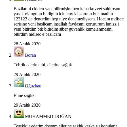
Bazilarini cidden yapabilirmişim ben kaba kuvvet saldırısını
yasak oldugunu bildigim icin env klasorunu bulamadim
123123 de denerdim hep niye denemediysem. Hocam mdisec
serisine yeni baslicam inşallah faydasını gorururum lunizz i
yeni bitirdim btk bitirdim siber güvenlik kumelenmesini
bitirdim mdisec e baslicam
28 Aralık 2020
Boran
Tebrik ederim abi, ellerine sağlık
29 Aralık 2020
Oğuzhan
Eline sağlık
29 Aralık 2020
MUHAMMED DOĞAN
Teşekkür ederim dostum ellerine sağlık keşke şu konularla