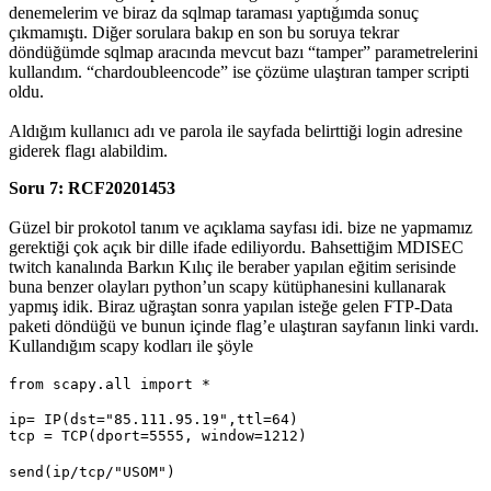
denemelerim ve biraz da sqlmap taraması yaptığımda sonuç
çıkmamıştı. Diğer sorulara bakıp en son bu soruya tekrar
döndüğümde sqlmap aracında mevcut bazı “tamper” parametrelerini
kullandım. “chardoubleencode” ise çözüme ulaştıran tamper scripti
oldu.
Aldığım kullanıcı adı ve parola ile sayfada belirttiği login adresine
giderek flagı alabildim.
Soru 7: RCF20201453
Güzel bir prokotol tanım ve açıklama sayfası idi. bize ne yapmamız
gerektiği çok açık bir dille ifade ediliyordu. Bahsettiğim MDISEC
twitch kanalında Barkın Kılıç ile beraber yapılan eğitim serisinde
buna benzer olayları python’un scapy kütüphanesini kullanarak
yapmış idik. Biraz uğraştan sonra yapılan isteğe gelen FTP-Data
paketi döndüğü ve bunun içinde flag’e ulaştıran sayfanın linki vardı.
Kullandığım scapy kodları ile şöyle
from scapy.all import *
ip= IP(dst="85.111.95.19",ttl=64)
tcp = TCP(dport=5555, window=1212)
send(ip/tcp/"USOM")