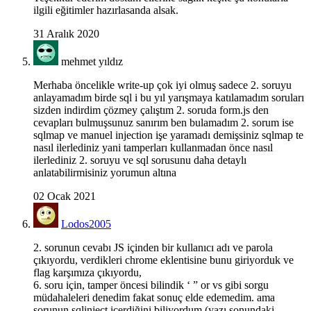
ilgili eğitimler hazırlasanda alsak.
31 Aralık 2020
mehmet yıldız
Merhaba öncelikle write-up çok iyi olmuş sadece 2. soruyu
anlayamadım birde sql i bu yıl yarışmaya katılamadım soruları
sizden indirdim çözmey çalıştım 2. soruda form.js den
cevapları bulmuşsunuz sanırım ben bulamadım 2. sorum ise
sqlmap ve manuel injection işe yaramadı demişsiniz sqlmap te
nasıl ilerlediniz yani tamperları kullanmadan önce nasıl
ilerlediniz 2. soruyu ve sql sorusunu daha detaylı
anlatabilirmisiniz yorumun altına
02 Ocak 2021
Lodos2005
2. sorunun cevabı JS içinden bir kullanıcı adı ve parola
çıkıyordu, verdikleri chrome eklentisine bunu giriyorduk ve
flag karşımıza çıkıyordu,
6. soru için, tamper öncesi bilindik ‘ ” or vs gibi sorgu
müdahaleleri denedim fakat sonuç elde edemedim. ama
sorunun sqlinject içerdiğini biliyordum (yazı sonundaki