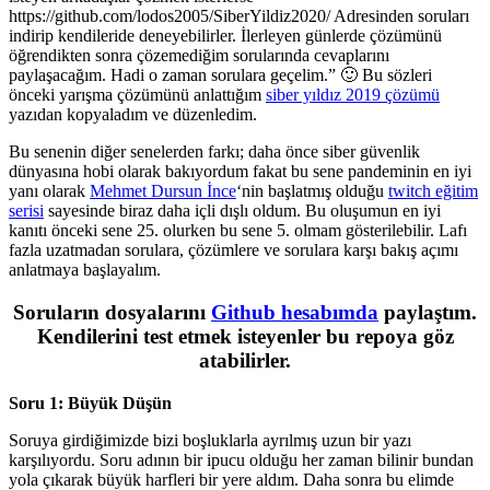
https://github.com/lodos2005/SiberYildiz2020/ Adresinden soruları
indirip kendileride deneyebilirler. İlerleyen günlerde çözümünü
öğrendikten sonra çözemediğim sorularında cevaplarını
paylaşacağım. Hadi o zaman sorulara geçelim.” 🙂 Bu sözleri
önceki yarışma çözümünü anlattığım
siber yıldız 2019 çözümü
yazıdan kopyaladım ve düzenledim.
Bu senenin diğer senelerden farkı; daha önce siber güvenlik
dünyasına hobi olarak bakıyordum fakat bu sene pandeminin en iyi
yanı olarak
Mehmet Dursun İnce
‘nin başlatmış olduğu
twitch eğitim
serisi
sayesinde biraz daha içli dışlı oldum. Bu oluşumun en iyi
kanıtı önceki sene 25. olurken bu sene 5. olmam gösterilebilir. Lafı
fazla uzatmadan sorulara, çözümlere ve sorulara karşı bakış açımı
anlatmaya başlayalım.
Soruların dosyalarını
Github hesabımda
paylaştım.
Kendilerini test etmek isteyenler bu repoya göz
atabilirler.
Soru 1: Büyük Düşün
Soruya girdiğimizde bizi boşluklarla ayrılmış uzun bir yazı
karşılıyordu. Soru adının bir ipucu olduğu her zaman bilinir bundan
yola çıkarak büyük harfleri bir yere aldım. Daha sonra bu elimde