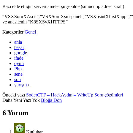
Bazı elde ettiğin servernameler şu şekilde (sunucu ip adresi sıralı)
“VSXSoruXAscii”,”VSXSoruXsmspanel”,”VSXosintXfirstXapp”
ve anasitenin “K8SXSyXHTTPS”
Kategoriler:
Genel
anla
başar
google
ifade
oyun
Php
sene
son
yarışma
Önceki yazı
SoderCTF – HackAydın – WriteUp Soru çözümleri
Daha Yeni Yazı Yok
Bloğa Dön
6 Yorum
Kutluhan