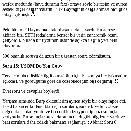
wefax modunda (hava durumu faxı) ortaya şöyle bir resim ve ayrıca
sesteki diğer dalganmaların Türk Bayrağının dalgalanması olduğuda
ortaya çıkmıştı 🙂
Peki bitti mi? Hayır ama ufak bi aşama daha vardı. Bu adrese
gidince bizi SETI radarlarına benzer bir yerin panaromik resmi
geliyordu. burada bir uydunun üstünde açıkca flag’ın yeri belli
oluyordu.
500 puanlık soruyu da uzun bir uğraştan sonra çözmüştüm.
Soru 15: USOM Do You Copy
Tersine mühendislikle ilgili olmadığım için bu soruya hiç bakmadım
açıkcası. ve gördüğüme göre de çözebileceğim bişi değilmiş 🙂
Evet soru ve cevaplar böyleydi.
Yarışma sırasında Burp eklentilerim ayrıca şöyle bir olayı rapor etti.
Load balancer kullandıkları için sorular içisinde bize bir cookie
değeri daha atanıyordu ve bu cookie decrypt edip bazı sonuçlar
veriyordu. Bu sonuçlar arasında sunucu adı gibi bilgilerde vardı ve
bazı sorulara daha odaklı bakmamı sağlamıştı 🙂 bknz: Soru 6