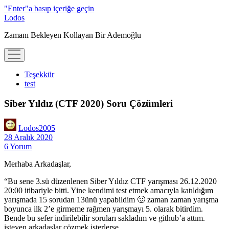
"Enter"a basıp içeriğe geçin
Lodos
Zamanı Bekleyen Kollayan Bir Ademoğlu
menüyü
aç
Teşekkür
test
Siber Yıldız (CTF 2020) Soru Çözümleri
Lodos2005
28 Aralık 2020
6 Yorum
Merhaba Arkadaşlar,
“Bu sene 3.sü düzenlenen Siber Yıldız CTF yarışması 26.12.2020
20:00 itibariyle bitti. Yine kendimi test etmek amacıyla katıldığım
yarışmada 15 sorudan 13ünü yapabildim 🙂 zaman zaman yarışma
boyunca ilk 2’e girmeme rağmen yarışmayı 5. olarak bitirdim.
Bende bu sefer indirilebilir soruları sakladım ve github’a attım.
isteyen arkadaşlar çözmek isterlerse