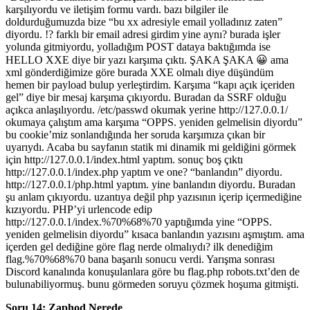
karşılıyordu ve iletişim formu vardı. bazı bilgiler ile
doldurduğumuzda bize “bu xx adresiyle email yolladınız zaten”
diyordu. !? farklı bir email adresi girdim yine aynı? burada işler
yolunda gitmiyordu, yolladığım POST dataya baktığımda ise
HELLO XXE diye bir yazı karşıma çıktı. ŞAKA ŞAKA 😀 ama
xml gönderdiğimize göre burada XXE olmalı diye düşündüm
hemen bir payload bulup yerleştirdim. Karşıma “kapı açık içeriden
gel” diye bir mesaj karşıma çıkıyordu. Buradan da SSRF olduğu
açıkca anlaşılıyordu. /etc/passwd okumak yerine http://127.0.0.1/
okumaya çalıştım ama karşıma “OPPS. yeniden gelmelisin diyordu”
bu cookie’miz sonlandığında her soruda karşımıza çıkan bir
uyarıydı. Acaba bu sayfanın statik mi dinamik mi geldiğini görmek
için http://127.0.0.1/index.html yaptım. sonuç boş çıktı
http://127.0.0.1/index.php yaptım ve one? “banlandın” diyordu.
http://127.0.0.1/php.html yaptım. yine banlandın diyordu. Buradan
şu anlam çıkıyordu. uzantıya değil php yazısının içerip içermediğine
kızıyordu. PHP’yi urlencode edip
http://127.0.0.1/index.%70%68%70 yaptığımda yine “OPPS.
yeniden gelmelisin diyordu” kısaca banlandın yazısını aşmıştım. ama
içerden gel dediğine göre flag nerde olmalıydı? ilk denediğim
flag.%70%68%70 bana başarılı sonucu verdi. Yarışma sonrası
Discord kanalında konuşulanlara göre bu flag.php robots.txt’den de
bulunabiliyormuş. bunu görmeden soruyu çözmek hoşuma gitmişti.
Soru 14: Zaphod Nerede