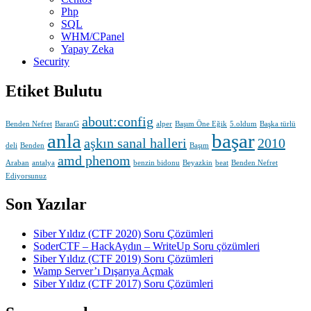
Php
SQL
WHM/CPanel
Yapay Zeka
Security
Etiket Bulutu
about:config
Benden Nefret
BaranG
alper
Başım Öne Eğik
5.oldum
Başka türlü
anla
başar
aşkın sanal halleri
2010
deli
Benden
Başım
amd phenom
Araban
antalya
benzin bidonu
Beyazkin
beat
Benden Nefret
Ediyorsunuz
Son Yazılar
Siber Yıldız (CTF 2020) Soru Çözümleri
SoderCTF – HackAydın – WriteUp Soru çözümleri
Siber Yıldız (CTF 2019) Soru Çözümleri
Wamp Server’ı Dışarıya Açmak
Siber Yıldız (CTF 2017) Soru Çözümleri