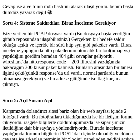
Cevap ise a ve b’nin md5 hash’ını alarak ulaşılıyordu. benim başta
dümdüz yazarak değil 😀
Soru 4: Sisteme Saldırdılar, Biraz İnceleme Gerekiyor
Bize verilen bir PCAP dosyası vardı.(Bu dosyaya başta verdiğim
github reposundan ulaşabilirsiniz.) Gerçekten bir hedefe saldırı
olduğu açıktı ve içeride bir sürü http syn gibi paketler vardı. Biraz
inceleme yaptığımda http paketlerinin otomatik bir tool(nmap vs)
yapıldığını gördüm buradan 404 gibi cevaplar geliyordu.
wireshark’da http.response.code==200 filtresini yazdığımda
bakacağım 300 küsür paket kalmıştı. Bunların arasından bir tanesi
ilgimi çekti(çünkü response’da url vardı, normal şartlarda bunun
olmaması gerekiyor) ve bu adrese gittiğimde ise flag karşıma
çıkmıştı.
Soru 5: Açıl Susam Açıl
Karşımızda dolandırıcı sitesi bariz olan bir web sayfası içinde 2
fotoğraf vardı. Bu fotoğraflara tıkladığımızda ise bir iletişim formu
çıkıyordu. rasgele bilgilerle doldurduğumuzda ise siparişimizin
iletildiğine dair bir sayfaya yönlendiriyordu. Burada inceleme
yaptığımda formun bilgilerin POST data içinde olmadığı ve dönen
cevapta ise arkaplan resminin bir “login” panelinden geldiği açıkça