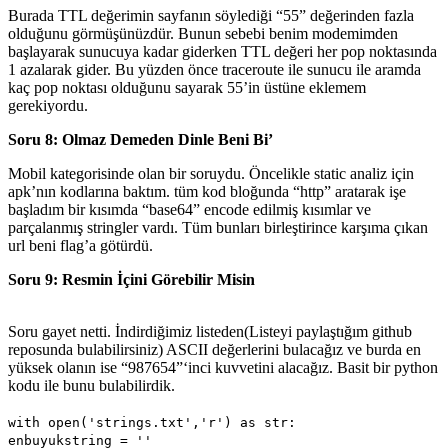
Burada TTL değerimin sayfanın söylediği “55” değerinden fazla
olduğunu görmüşünüzdür. Bunun sebebi benim modemimden
başlayarak sunucuya kadar giderken TTL değeri her pop noktasında
1 azalarak gider. Bu yüzden önce traceroute ile sunucu ile aramda
kaç pop noktası olduğunu sayarak 55’in üstüne eklemem
gerekiyordu.
Soru 8: Olmaz Demeden Dinle Beni Bi’
Mobil kategorisinde olan bir soruydu. Öncelikle static analiz için
apk’nın kodlarına baktım. tüm kod bloğunda “http” aratarak işe
başladım bir kısımda “base64” encode edilmiş kısımlar ve
parçalanmış stringler vardı. Tüm bunları birleştirince karşıma çıkan
url beni flag’a götürdü.
Soru 9: Resmin İçini Görebilir Misin
Soru gayet netti. İndirdiğimiz listeden(Listeyi paylaştığım github
reposunda bulabilirsiniz) ASCII değerlerini bulacağız ve burda en
yüksek olanın ise “987654”‘inci kuvvetini alacağız. Basit bir python
kodu ile bunu bulabilirdik.
with open('strings.txt','r') as str:
enbuyukstring = ''