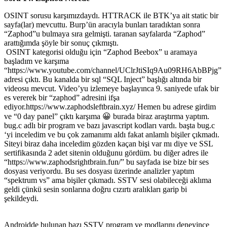
OSINT sorusu karşımızdaydı. HTTRACK ile BTK’ya ait static bir
sayfa(lar) mevcuttu. Burp’ün aracıyla bunları taradıktan sonra
“Zaphod”u bulmaya sıra gelmişti. taranan sayfalarda “Zaphod”
arattığımda şöyle bir sonuç çıkmıştı.
OSINT kategorisi olduğu için “Zaphod Beebox” u aramaya
başladım ve karşıma
“https://www.youtube.com/channel/UClrJtiSIq9Au09RH6AbBPjg”
adresi çıktı. Bu kanalda bir sql “SQL Inject” başlığı altında bir
videosu mevcut. Video’yu izlemeye başlayınca 9. saniyede ufak bir
es vererek bir “zaphod” adresini ifşa
ediyor.https://www.zaphodsleftbrain.xyz/ Hemen bu adrese girdim
ve “0 day panel” çıktı karşıma 😀 burada biraz araştırma yaptım.
bug.c adlı bir program ve bazı javascript kodları vardı. başta bug.c
‘yi inceledim ve bu çok zamanımı aldı fakat anlamlı bişiler çıkmadı.
Siteyi biraz daha inceledim gözden kaçan bişi var mı diye ve SSL
sertifikasında 2 adet sitenin olduğunu gördüm. bu diğer adres ile
“https://www.zaphodsrightbrain.fun/” bu sayfada ise bize bir ses
dosyası veriyordu. Bu ses dosyası üzerinde analizler yaptım
“spektrum vs” ama bişiler çıkmadı. SSTV sesi olabileceği aklıma
geldi çünkü sesin sonlarına doğru cızırtı aralıkları garip bi
şekildeydi.
Androidde bulunan bazı SSTV program ve modlarını deneyince