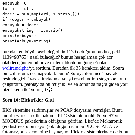
enbuyuk= 0
for i in str:
deger = sum(map(ord, i.strip()))
if (deger > enbuyuk):
enbuyuk = deger
enbuyukstring = i.strip()
print(enbuyuk)
print(enbuyukstring)
buradan en büyük ascii değerinin 1139 olduğunu bulduk, peki
1139^987654 nasıl bulacağız? bunun hesaplaması çok zor
olabileceğinden bilim ve matematikçilerin google’ı olan
wolframalpha
‘ya sordum. Buradan ilk 35 karakteri aldım. Sonra
biraz durdum. eee napcaktık bunu? Soruya dönünce “bayrak
resimde gizli” yazısı imdadıma yetişti resmi indirip stego toolarını
çalıştırdım. parolayıda bulmuştuk. ve en sonunda flag’a giden yolu
bize “kedicik” vermişti 🙂
Soru 10: Elektrikler Gitti
EKS sistemine saldırmışlar ve PCAP dosyasını vermişler. Bunu
indirip wireshark ile bakında PLC sisteminin olduğu ve S7 ve
MODBUS paketlerinin olduğunu gördüm. Lise’de Mekatronik
(endüstriyel otomasyon) okuduğum için bu PLC SCADA ve
Otomasyon sistemlerine haşinayım. Elektrik sistemlerinde de bunun