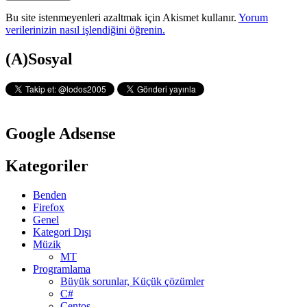
Bu site istenmeyenleri azaltmak için Akismet kullanır.
Yorum
verilerinizin nasıl işlendiğini öğrenin.
Yan
(A)Sosyal
Menü
Google Adsense
Kategoriler
Benden
Firefox
Genel
Kategori Dışı
Müzik
MT
Programlama
Büyük sorunlar, Küçük çözümler
C#
Centos