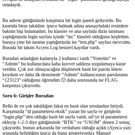
ortadaydı.
Bu adrese gittiğimizde karşımıza bir login paneli geliyordu. Bu
kısımda biraz takıldım. ipucu bulmak adına anasayfadaki resimlere
baktım bişi bulamadım. bu klasöre ve ana sayfada dizin taraması
yaptığımızda login sayfası içinde “inc” klasörü olduğunu keşfettim.
buraya yine bir tarama yaptığımızda ise “test.php” sayfası mevcuttu.
Burada bir takım Access Log benzeri kayıtlar vardı.
Buradan anladığım kadarıyla 2 kullanıcı vardı “Yonetim” ve
“Admin” bu kullanıcılara kaba kuvvet saldırısı uygulamaya karar
verdim. Çok zor olmayacağını düşünerek basit bir parola listesi
koydum ve daha ilk denemede “Admin” kullanıcısının parolasının
“123123” olduğunu öğrendim 🙂 daha sonrasında ise FLAG
karşımıza çıkıyordu.
Soru 6: Girişler Buradan
Belki de en çok takıldığım fakat en basit olan sorulardan biriydi.
Karşımızda “id parametresi eksik” yazan bir sayfa ve girişlerin
“login.php”‘den olduğu basit bir sayfa vardı. url’ye id parametresi
ekleyip 1-2-3 diye gittiğimizde “BTK” ve “USOM” dönen 2 sonuç
çıkıyordu. bunun arkasında bir veritabanı olduğu açıktı (Ayrıca yazı
sonunda belirttiğim ipucu da bunu gösteriyordu). Manuel