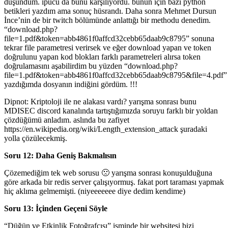
düşündüm. ipucu da bunu karşılıyordu. bunun için bazı python
betikleri yazdım ama sonuç hüsrandı. Daha sonra Mehmet Dursun
İnce’nin de bir twitch bölümünde anlattığı bir methodu denedim.
“download.php?
file=1.pdf&token=abb4861f0affcd32cebb65daab9c8795” sonuna
tekrar file parametresi verirsek ve eğer download yapan ve token
doğrulunu yapan kod blokları farklı parametreleri alırsa token
doğrulamasını aşabilirdim bu yüzden “download.php?
file=1.pdf&token=abb4861f0affcd32cebb65daab9c8795&file=4.pdf”
yazdığımda dosyanın indiğini gördüm. !!!
Dipnot: Kriptoloji ile ne alakası vardı? yarışma sonrası bunu
MDISEC discord kanalında tartıştığımızda soruyu farklı bir yoldan
çözdüğümü anladım. aslında bu zafiyet
https://en.wikipedia.org/wiki/Length_extension_attack şuradaki
yolla çözülecekmiş.
Soru 12: Daha Geniş Bakmalısın
Çözemediğim tek web sorusu 🙁 yarışma sonrası konuşulduğuna
göre arkada bir redis server çalışıyormuş. fakat port taraması yapmak
hiç aklıma gelmemişti. (niyeeeeeee diye dedim kendime)
Soru 13: İçinden Geçeni Söyle
“Düğün ve Etkinlik Fotoğrafçısı” isminde bir websitesi bizi