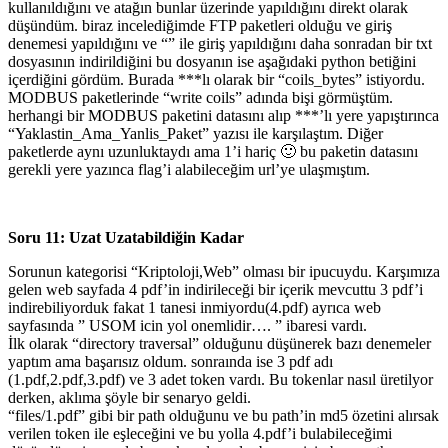
kullanıldığını ve atağın bunlar üzerinde yapıldığını direkt olarak
düşündüm. biraz incelediğimde FTP paketleri olduğu ve giriş
denemesi yapıldığını ve “” ile giriş yapıldığını daha sonradan bir txt
dosyasının indirildiğini bu dosyanın ise aşağıdaki python betiğini
içerdiğini gördüm. Burada ***lı olarak bir “coils_bytes” istiyordu.
MODBUS paketlerinde “write coils” adında bişi görmüştüm.
herhangi bir MODBUS paketini datasını alıp ***’lı yere yapıştırınca
“Yaklastin_Ama_Yanlis_Paket” yazısı ile karşılaştım. Diğer
paketlerde aynı uzunluktaydı ama 1’i hariç 🙂 bu paketin datasını
gerekli yere yazınca flag’i alabileceğim url’ye ulaşmıştım.
Soru 11: Uzat Uzatabildiğin Kadar
Sorunun kategorisi “Kriptoloji,Web” olması bir ipucuydu. Karşımıza
gelen web sayfada 4 pdf’in indirileceği bir içerik mevcuttu 3 pdf’i
indirebiliyorduk fakat 1 tanesi inmiyordu(4.pdf) ayrıca web
sayfasında ” USOM icin yol onemlidir…. ” ibaresi vardı.
İlk olarak “directory traversal” olduğunu düşünerek bazı denemeler
yaptım ama başarısız oldum. sonraında ise 3 pdf adı
(1.pdf,2.pdf,3.pdf) ve 3 adet token vardı. Bu tokenlar nasıl üretilyor
derken, aklıma şöyle bir senaryo geldi.
“files/1.pdf” gibi bir path olduğunu ve bu path’in md5 özetini alırsak
verilen token ile eşleceğini ve bu yolla 4.pdf’i bulabileceğimi