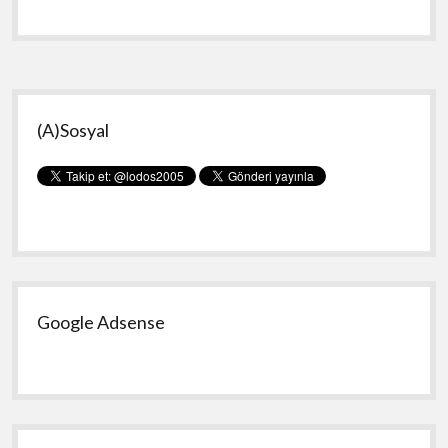
(CTF
2020)
Soru
Çözümleri
Yan
(A)Sosyal
Menü
Google Adsense