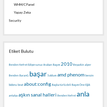
WHM/CPanel
Yapay Zeka
Security
Etiket Bulutu
2010
Benden Nefret Ediyorsunuz
Araban
Başım
Beyazkin
alper
başar
amd phenom
Benden
BaranG
5.oldum
benzin
about:config
bidonu
beat
Başka türlü deli
Başım Öne Eğik
anla
aşkın sanal halleri
antalya
Benden Nefret