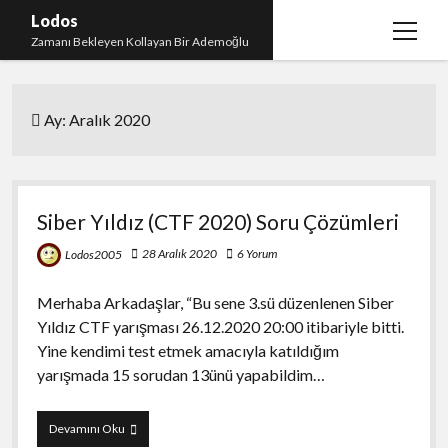
Lodos
menüy
Zamanı Bekleyen Kollayan Bir Ademoğlu
aç
Teşekkür
Ay:
Aralık 2020
test
Siber Yıldız (CTF 2020) Soru Çözümleri
28 Aralık 2020
6 Yorum
Lodos2005
Merhaba Arkadaşlar, “Bu sene 3.sü düzenlenen Siber
Yıldız CTF yarışması 26.12.2020 20:00 itibariyle bitti.
Yine kendimi test etmek amacıyla katıldığım
yarışmada 15 sorudan 13ünü yapabildim…
Siber
Devamını Oku
Yıldız