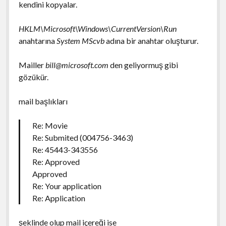
kendini kopyalar.
HKLM\Microsoft\Windows\CurrentVersion\Run
anahtarına
System MScvb
adına bir anahtar oluşturur.
Mailler
bill@microsoft.com
den geliyormuş gibi
gözükür.
mail başlıkları
Re: Movie
Re: Submited (004756-3463)
Re: 45443-343556
Re: Approved
Approved
Re: Your application
Re: Application
şeklinde olup mail içereği ise