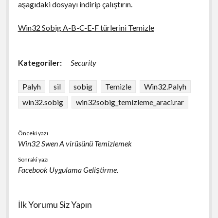
aşagıdaki dosyayı indirip çalıştırın.
Win32 Sobig A-B-C-E-F türlerini Temizle
Kategoriler:
Security
Palyh
sil
sobig
Temizle
Win32.Palyh
win32.sobig
win32sobig_temizleme_araci.rar
Önceki yazı
Win32 Swen A virüsünü Temizlemek
Sonraki yazı
Facebook Uygulama Geliştirme.
İlk Yorumu Siz Yapın