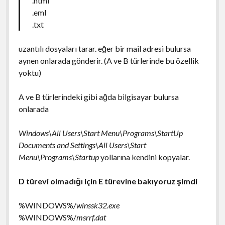
.html
.eml
.txt
uzantılı dosyaları tarar. eğer bir mail adresi bulursa
aynen onlarada gönderir. (A ve B türlerinde bu özellik
yoktu)
A ve B türlerindeki gibi ağda bilgisayar bulursa
onlarada
Windows\All Users\Start Menu\Programs\StartUp
Documents and Settings\All Users\Start
Menu\Programs\Startup
yollarına kendini kopyalar.
D türevi olmadığı için E türevine bakıyoruz şimdi
%WINDOWS%/
winssk32.exe
%WINDOWS%/
msrrf.dat