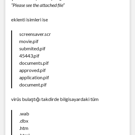
“Please see the attached file”
eklenti isimleri ise
screensaver.scr
movie.pif
submited.pif
45443.pif
documents.pif
approved.pif
application.pif
document.pif
virüs bulaştığı takdirde bilgisayardaki tüm
.wab
.dbx
.htm