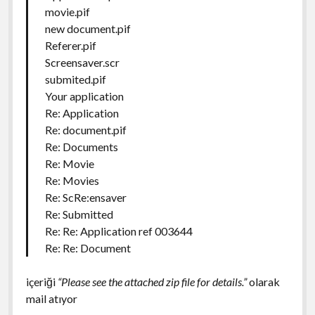
movie.pif
new document.pif
Referer.pif
Screensaver.scr
submited.pif
Your application
Re: Application
Re: document.pif
Re: Documents
Re: Movie
Re: Movies
Re: ScRe:ensaver
Re: Submitted
Re: Re: Application ref 003644
Re: Re: Document
içeriği
“Please see the attached zip file for details.”
olarak
mail atıyor