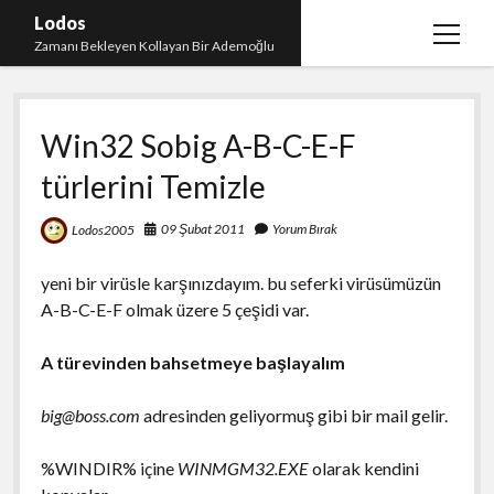
Lodos
menüy
Zamanı Bekleyen Kollayan Bir Ademoğlu
aç
Teşekkür
Win32 Sobig A-B-C-E-F
test
türlerini Temizle
09 Şubat 2011
Yorum Bırak
Lodos2005
yeni bir virüsle karşınızdayım. bu seferki virüsümüzün
A-B-C-E-F olmak üzere 5 çeşidi var.
A türevinden bahsetmeye başlayalım
big@boss.com
adresinden geliyormuş gibi bir mail gelir.
%WINDIR% içine
WINMGM32.EXE
olarak kendini