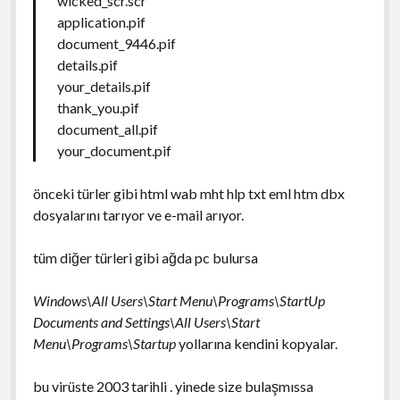
wicked_scr.scr
application.pif
document_9446.pif
details.pif
your_details.pif
thank_you.pif
document_all.pif
your_document.pif
önceki türler gibi html wab mht hlp txt eml htm dbx
dosyalarını tarıyor ve e-mail arıyor.
tüm diğer türleri gibi ağda pc bulursa
Windows\All Users\Start Menu\Programs\StartUp
Documents and Settings\All Users\Start
Menu\Programs\Startup
yollarına kendini kopyalar.
bu virüste 2003 tarihli . yinede size bulaşmıssa