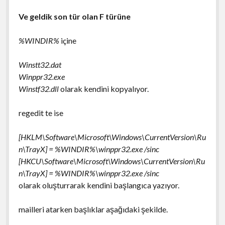
Ve geldik son tür olan F türüne
%WINDIR%
içine
Winstt32.dat
Winppr32.exe
Winstf32.dll
olarak kendini kopyalıyor.
regedit te ise
[HKLM\Software\Microsoft\Windows\CurrentVersion\Ru
n\TrayX] = %WINDIR%\winppr32.exe /sinc
[HKCU\Software\Microsoft\Windows\CurrentVersion\Ru
n\TrayX] = %WINDIR%\winppr32.exe /sinc
olarak oluşturrarak kendini başlangıca yazıyor.
mailleri atarken başlıklar aşağıdaki şekilde.