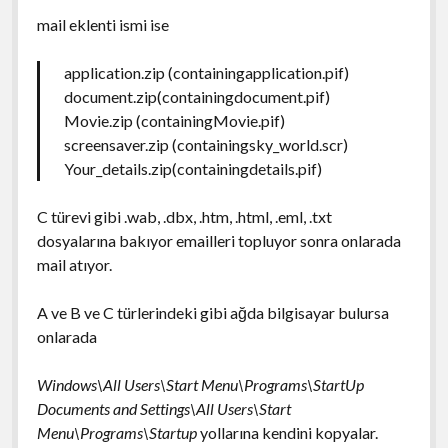
mail eklenti ismi ise
application.zip (containingapplication.pif)
document.zip(containingdocument.pif)
Movie.zip (containingMovie.pif)
screensaver.zip (containingsky_world.scr)
Your_details.zip(containingdetails.pif)
C türevi gibi .wab, .dbx, .htm, .html, .eml, .txt
dosyalarına bakıyor emailleri topluyor sonra onlarada
mail atıyor.
A ve B ve C türlerindeki gibi ağda bilgisayar bulursa
onlarada
Windows\All Users\Start Menu\Programs\StartUp
Documents and Settings\All Users\Start
Menu\Programs\Startup
yollarına kendini kopyalar.