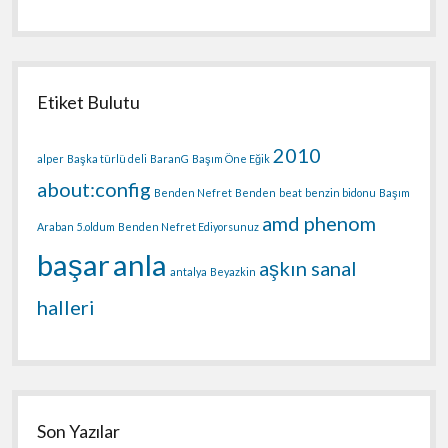
Etiket Bulutu
2010
alper
Başka türlü deli
BaranG
Başım Öne Eğik
about:config
Benden Nefret
Benden
beat
benzin bidonu
Başım
amd phenom
Araban
5.oldum
Benden Nefret Ediyorsunuz
başar
anla
aşkın sanal
antalya
Beyazkin
halleri
Son Yazılar