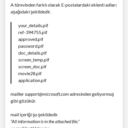
A türevinden farklı olarak E-postalardaki eklenti adları
aşağıdaki şekildedir.
your_details.pif
ref-394755.pif
approved.pif
password.pif
doc_details.pif
screen_temp.pif
screen_doc.pif
movie28.pif
application.pif
mailler
support@microsoft.com
adresinden geliyormuş
gibi gözükür.
mail içeriği şu şekildedir.
“All information is in the attached file.”