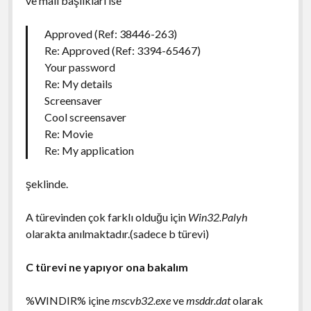
ve mail başlıkları ise
Approved (Ref: 38446-263)
Re: Approved (Ref: 3394-65467)
Your password
Re: My details
Screensaver
Cool screensaver
Re: Movie
Re: My application
şeklinde.
A türevinden çok farklı olduğu için
Win32.Palyh
olarakta anılmaktadır.(sadece b türevi)
C türevi ne yapıyor ona bakalım
%WINDIR% içine
mscvb32.exe
ve
msddr.dat
olarak