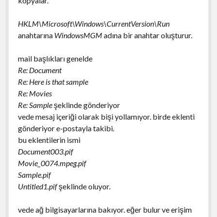
kopyalar.
HKLM\Microsoft\Windows\CurrentVersion\Run
anahtarına
WindowsMGM
adına bir anahtar oluşturur.
mail başlıkları genelde
Re: Document
Re: Here is that sample
Re: Movies
Re: Sample
şeklinde gönderiyor
vede mesaj içeriği olarak bişi yollamıyor. birde eklenti
gönderiyor e-postayla takibi.
bu eklentilerin ismi
Document003.pif
Movie_0074.mpeg.pif
Sample.pif
Untitled1.pif
şeklinde oluyor.
vede ağ bilgisayarlarına bakıyor. eğer bulur ve erişim