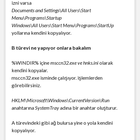
izni varsa
Documents and Settings\All Users\Start
Menu\Programs\Startup
Windows\All Users\Start Menu\Programs\StartUp
yollarına kendini kopyalıyor.
B türevi ne yapıyor onlara bakalım
%WINDIR% içine
msccn32.exe ve hnks.ini
olarak
kendini kopyalar.
msccn32.exe isminde çalışıyor. işlemlerden
görebilirsiniz.
HKLM\Microsoft\Windows\CurrentVersion\Run
anahtarına
SystemTray
adına bir anahtar oluşturur.
A türevindeki gibi ağ bulursa yine o yola kendini
kopyalıyor.