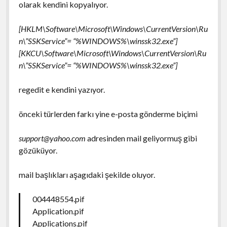
olarak kendini kopyalıyor.
[HKLM\Software\Microsoft\Windows\CurrentVersion\Ru
n\”SSKService”= “%WINDOWS%\winssk32.exe”]
[KKCU\Software\Microsoft\Windows\CurrentVersion\Ru
n\”SSKService”= “%WINDOWS%\winssk32.exe”]
regedit e kendini yazıyor.
önceki türlerden farkı yine e-posta gönderme biçimi
support@yahoo.com
adresinden mail geliyormuş gibi
gözüküyor.
mail başlıkları aşagıdaki şekilde oluyor.
004448554.pif
Application.pif
Applications.pif