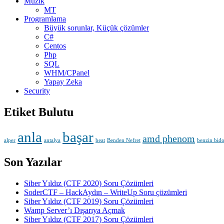
Müzik
MT
Programlama
Büyük sorunlar, Küçük çözümler
C#
Centos
Php
SQL
WHM/CPanel
Yapay Zeka
Security
Etiket Bulutu
anla
başar
amd phenom
alper
antalya
beat
Benden Nefret
benzin bid
Son Yazılar
Siber Yıldız (CTF 2020) Soru Çözümleri
SoderCTF – HackAydın – WriteUp Soru çözümleri
Siber Yıldız (CTF 2019) Soru Çözümleri
Wamp Server’ı Dışarıya Açmak
Siber Yıldız (CTF 2017) Soru Çözümleri