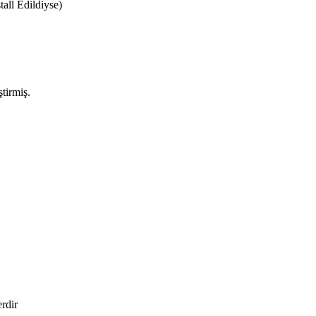
all Edildiyse)
tirmiş.
erdir