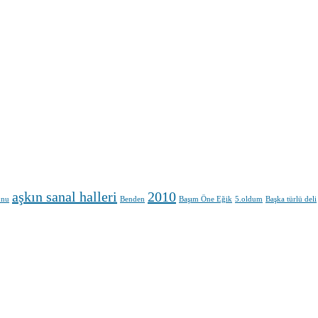
aşkın sanal halleri
2010
onu
Benden
Başım Öne Eğik
5.oldum
Başka türlü deli