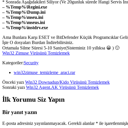
* Sonrada Aşağıdakileri Siliyor (Ve 20gunluk sürede Hangi Servis İnst
– %Temp%\Regini.exe
– %Temp%\Dump.ini
– %Temp%\mseu.ini
– %Temp%\mseus.ini
– %Temp%\instdrv.exe
Ama Bunlara Karşı ESET ve BitDefender Küçük Programcıklar Geliş
İşte O dosyaları Burdan İndirebilirsiniz.
Ortamala Silme Süresi 5-10 Saniye(Sisteminiz 10 yıllıksa 😀 ) 🙂
Win32 Zimuse Virüsünü Temizlemek
Kategoriler:
Security
win32zimuse_temizleme_araci.rar
Önceki yazı
Win32 Downadup/Kido Virüsünü Temizlemek
Sonraki yazı
Win32 Agent.AK Virüsünü Temizlemek
İlk Yorumu Siz Yapın
Bir yanıt yazın
E-posta adresiniz yayınlanmayacak.
Gerekli alanlar
*
ile işaretlenmişl