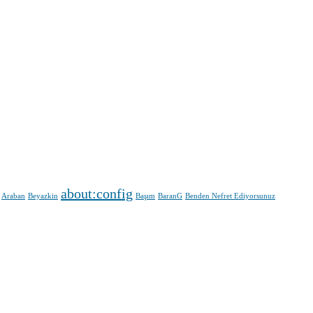
about:config
Araban
Beyazkin
Başım
BaranG
Benden Nefret Ediyorsunuz