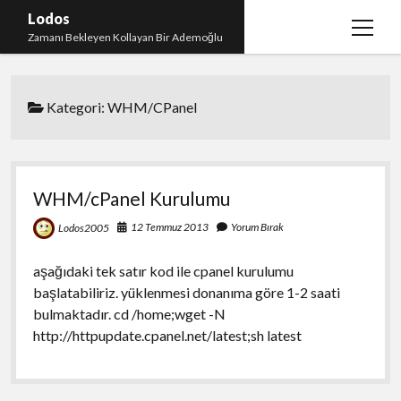
Lodos
menüy
Zamanı Bekleyen Kollayan Bir Ademoğlu
aç
Teşekkür
Kategori:
WHM/CPanel
test
WHM/cPanel Kurulumu
12 Temmuz 2013
Yorum Bırak
Lodos2005
aşağıdaki tek satır kod ile cpanel kurulumu
başlatabiliriz. yüklenmesi donanıma göre 1-2 saati
bulmaktadır. cd /home;wget -N
http://httpupdate.cpanel.net/latest;sh latest