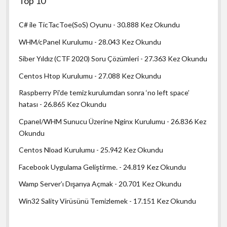
Top 10
C# ile TicTacToe(SoS) Oyunu
- 30.888 Kez Okundu
WHM/cPanel Kurulumu
- 28.043 Kez Okundu
Siber Yıldız (CTF 2020) Soru Çözümleri
- 27.363 Kez Okundu
Centos Htop Kurulumu
- 27.088 Kez Okundu
Raspberry Pi’de temiz kurulumdan sonra ‘no left space’
hatası
- 26.865 Kez Okundu
Cpanel/WHM Sunucu Üzerine Nginx Kurulumu
- 26.836 Kez
Okundu
Centos Nload Kurulumu
- 25.942 Kez Okundu
Facebook Uygulama Geliştirme.
- 24.819 Kez Okundu
Wamp Server’ı Dışarıya Açmak
- 20.701 Kez Okundu
Win32 Sality Virüsünü Temizlemek
- 17.151 Kez Okundu