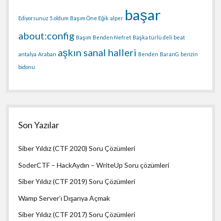
başar
Ediyorsunuz
5.oldum
Başım Öne Eğik
alper
about:config
Başım
Benden Nefret
Başka türlü deli
beat
aşkın sanal halleri
antalya
Araban
Benden
BaranG
benzin
bidonu
Son Yazılar
Siber Yıldız (CTF 2020) Soru Çözümleri
SoderCTF – HackAydın – WriteUp Soru çözümleri
Siber Yıldız (CTF 2019) Soru Çözümleri
Wamp Server’ı Dışarıya Açmak
Siber Yıldız (CTF 2017) Soru Çözümleri