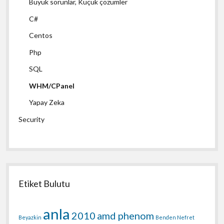
Büyük sorunlar, Küçük çözümler
C#
Centos
Php
SQL
WHM/CPanel
Yapay Zeka
Security
Etiket Bulutu
anla
2010
amd phenom
Beyazkin
Benden Nefret