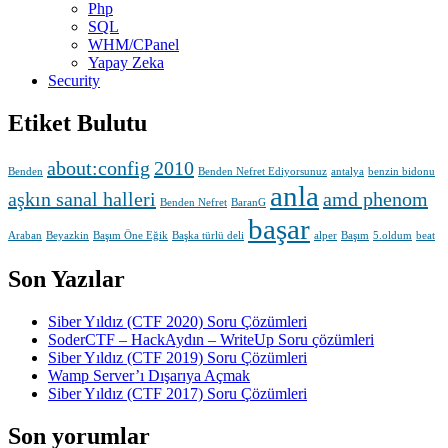
Php
SQL
WHM/CPanel
Yapay Zeka
Security
Etiket Bulutu
about:config
2010
Benden
Benden Nefret Ediyorsunuz
antalya
benzin bidonu
anla
aşkın sanal halleri
amd phenom
Benden Nefret
BaranG
başar
Araban
Beyazkin
Başım Öne Eğik
Başka türlü deli
alper
Başım
5.oldum
beat
Son Yazılar
Siber Yıldız (CTF 2020) Soru Çözümleri
SoderCTF – HackAydın – WriteUp Soru çözümleri
Siber Yıldız (CTF 2019) Soru Çözümleri
Wamp Server’ı Dışarıya Açmak
Siber Yıldız (CTF 2017) Soru Çözümleri
Son yorumlar