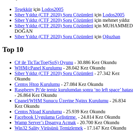
Teşekkür
için
Lodos2005
Siber Yıldız (CTF 2020) Soru Çözümleri
için
Lodos2005
Siber Yıldız (CTF 2020) Soru Çözümleri
için
mehmet yıldız
Siber Yıldız (CTF 2020) Soru Çözümleri
için
MUHAMMED
DOĞAN
Siber Yıldız (CTF 2020) Soru Çözümleri
için
Oğuzhan
Top 10
C# ile TicTacToe(SoS) Oyunu
- 30.886 Kez Okundu
WHM/cPanel Kurulumu
- 28.042 Kez Okundu
Siber Yıldız (CTF 2020) Soru Çözümleri
- 27.342 Kez
Okundu
Centos Htop Kurulumu
- 27.084 Kez Okundu
Raspberry Pi’de temiz kurulumdan sonra ‘no left space’ hatası
- 26.864 Kez Okundu
Cpanel/WHM Sunucu Üzerine Nginx Kurulumu
- 26.834
Kez Okundu
Centos Nload Kurulumu
- 25.939 Kez Okundu
Facebook Uygulama Geliştirme.
- 24.814 Kez Okundu
Wamp Server’ı Dışarıya Açmak
- 20.700 Kez Okundu
Win32 Sality Virüsünü Temizlemek
- 17.147 Kez Okundu