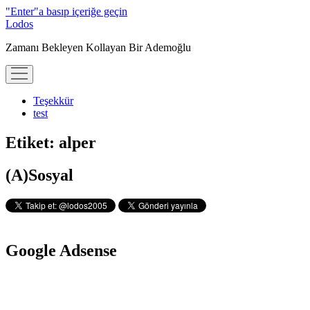
"Enter"a basıp içeriğe geçin
Lodos
Zamanı Bekleyen Kollayan Bir Ademoğlu
menüyü
aç
Teşekkür
test
Etiket:
alper
Yan
(A)Sosyal
Menü
Google Adsense