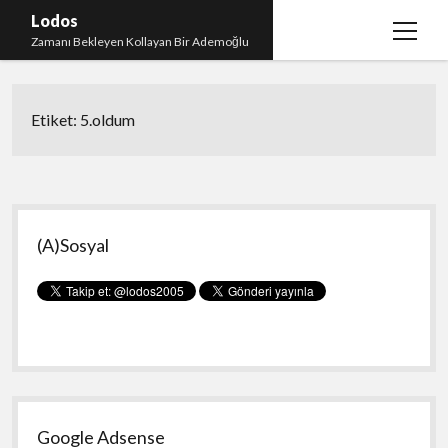
Lodos
menüy
Zamanı Bekleyen Kollayan Bir Ademoğlu
aç
Teşekkür
Etiket:
5.oldum
test
Yan
(A)Sosyal
Menü
Google Adsense