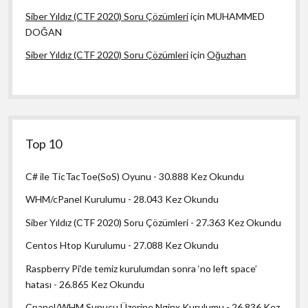
Siber Yıldız (CTF 2020) Soru Çözümleri
için
MUHAMMED
DOĞAN
Siber Yıldız (CTF 2020) Soru Çözümleri
için
Oğuzhan
Top 10
C# ile TicTacToe(SoS) Oyunu
- 30.888 Kez Okundu
WHM/cPanel Kurulumu
- 28.043 Kez Okundu
Siber Yıldız (CTF 2020) Soru Çözümleri
- 27.363 Kez Okundu
Centos Htop Kurulumu
- 27.088 Kez Okundu
Raspberry Pi’de temiz kurulumdan sonra ‘no left space’
hatası
- 26.865 Kez Okundu
Cpanel/WHM Sunucu Üzerine Nginx Kurulumu
- 26.836 Kez