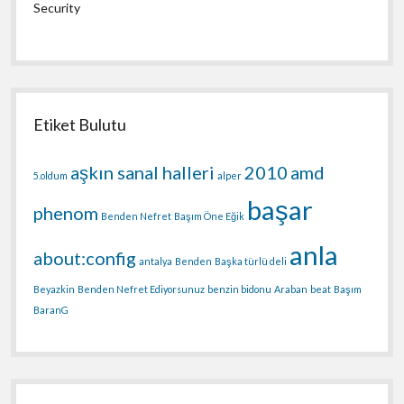
Security
Etiket Bulutu
aşkın sanal halleri
2010
amd
5.oldum
alper
başar
phenom
Benden Nefret
Başım Öne Eğik
anla
about:config
antalya
Benden
Başka türlü deli
Beyazkin
Benden Nefret Ediyorsunuz
benzin bidonu
Araban
beat
Başım
BaranG