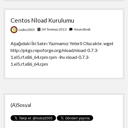
Centos Nload Kurulumu
04 Temmuz 2013
Yorum Bırak
Lodos2005
Aşağıdaki İki Satırı Yazmamız Yeterli Olucaktır. wget
http://pkgs.repoforge.org/nload/nload-0.7.3-
1.el5.rf.x86_64.rpm rpm -ihv nload-0.7.3-
1.el5.rf.x86_64.rpm
Yan
(A)Sosyal
Menü