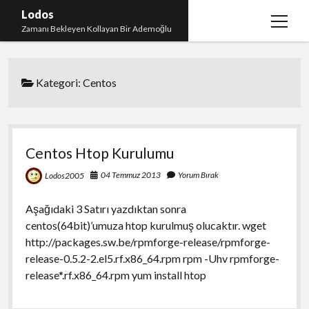
Lodos
menüy
Zamanı Bekleyen Kollayan Bir Ademoğlu
aç
Teşekkür
Kategori:
Centos
test
Centos Htop Kurulumu
04 Temmuz 2013
Yorum Bırak
Lodos2005
Aşağıdaki 3 Satırı yazdıktan sonra
centos(64bit)’umuza htop kurulmuş olucaktır. wget
http://packages.sw.be/rpmforge-release/rpmforge-
release-0.5.2-2.el5.rf.x86_64.rpm rpm -Uhv rpmforge-
release*.rf.x86_64.rpm yum install htop