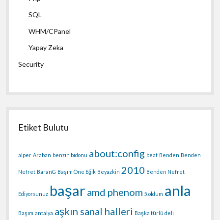
SQL
WHM/CPanel
Yapay Zeka
Security
Etiket Bulutu
about:config
alper
Araban
benzin bidonu
beat
Benden
Benden
2010
Nefret
BaranG
Başım Öne Eğik
Beyazkin
Benden Nefret
başar
anla
amd phenom
Ediyorsunuz
5.oldum
aşkın sanal halleri
Başım
antalya
Başka türlü deli