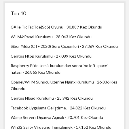
Top 10
C# ile TicTacToe(SoS) Oyunu
- 30.889 Kez Okundu
WHM/cPanel Kurulumu
- 28.043 Kez Okundu
Siber Yıldız (CTF 2020) Soru Çözümleri
- 27.369 Kez Okundu
Centos Htop Kurulumu
- 27.089 Kez Okundu
Raspberry Pi’de temiz kurulumdan sonra ‘no left space’
hatası
- 26.865 Kez Okundu
Cpanel/WHM Sunucu Üzerine Nginx Kurulumu
- 26.836 Kez
Okundu
Centos Nload Kurulumu
- 25.942 Kez Okundu
Facebook Uygulama Geliştirme.
- 24.822 Kez Okundu
Wamp Server’ı Dışarıya Açmak
- 20.701 Kez Okundu
Win32 Sality Virüsünü Temizlemek
- 17.152 Kez Okundu