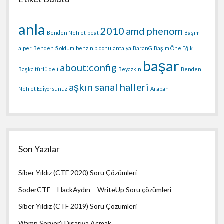
anla
2010
amd phenom
Benden Nefret
beat
Başım
alper
Benden
5.oldum
benzin bidonu
antalya
BaranG
Başım Öne Eğik
başar
about:config
Başka türlü deli
Beyazkin
Benden
aşkın sanal halleri
Nefret Ediyorsunuz
Araban
Son Yazılar
Siber Yıldız (CTF 2020) Soru Çözümleri
SoderCTF – HackAydın – WriteUp Soru çözümleri
Siber Yıldız (CTF 2019) Soru Çözümleri
Wamp Server’ı Dışarıya Açmak