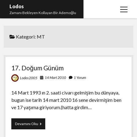
Lodos
menüy
Zamanı Bekleyen Kollayan Bir Ademoğlu
aç
Teşekkür
Kategori:
MT
test
17. Doğum Günüm
14 Mart 2010
1 Yorum
Lodos2005
14 Mart 1993 ın 2. saati civarı gelmişim bu dünyaya,
bugun ise tarih 14 mart 2010 16 sene devirmişim ben
ve 17 yaşıma giriyorum.(hatta girdim…
17.
Devamını Oku
Doğum
Günüm