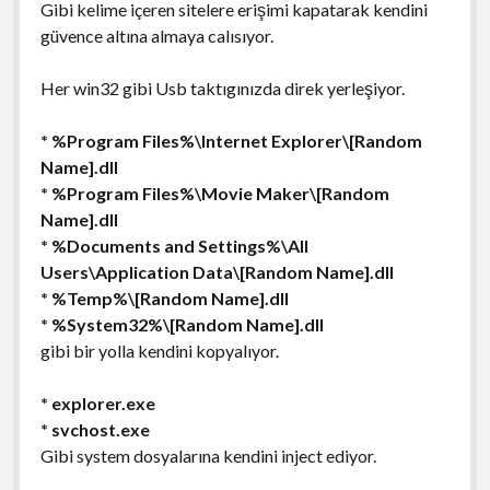
Gibi kelime içeren sitelere erişimi kapatarak kendini
güvence altına almaya calısıyor.
Her win32 gibi Usb taktıgınızda direk yerleşiyor.
* %Program Files%\Internet Explorer\[Random
Name].dll
* %Program Files%\Movie Maker\[Random
Name].dll
* %Documents and Settings%\All
Users\Application Data\[Random Name].dll
* %Temp%\[Random Name].dll
* %System32%\[Random Name].dll
gibi bir yolla kendini kopyalıyor.
* explorer.exe
* svchost.exe
Gibi system dosyalarına kendini inject ediyor.