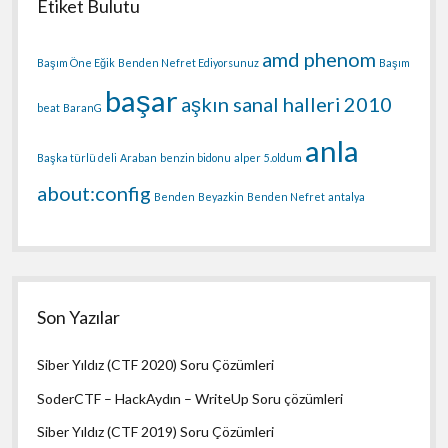
Etiket Bulutu
amd phenom
Başım Öne Eğik
Benden Nefret Ediyorsunuz
Başım
başar
aşkın sanal halleri
2010
beat
BaranG
anla
Başka türlü deli
Araban
benzin bidonu
alper
5.oldum
about:config
Benden
Beyazkin
Benden Nefret
antalya
Son Yazılar
Siber Yıldız (CTF 2020) Soru Çözümleri
SoderCTF – HackAydın – WriteUp Soru çözümleri
Siber Yıldız (CTF 2019) Soru Çözümleri