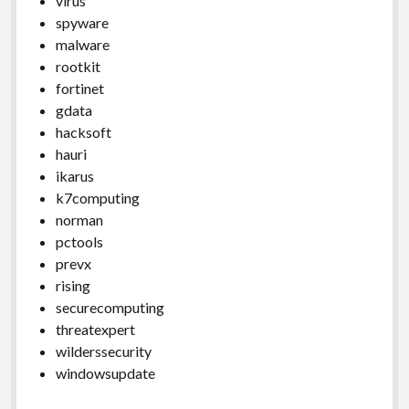
virus
spyware
malware
rootkit
fortinet
gdata
hacksoft
hauri
ikarus
k7computing
norman
pctools
prevx
rising
securecomputing
threatexpert
wilderssecurity
windowsupdate