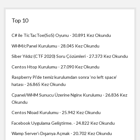
Top 10
C# ile TicTacToe(SoS) Oyunu
- 30.891 Kez Okundu
WHM/cPanel Kurulumu
- 28.045 Kez Okundu
Siber Yıldız (CTF 2020) Soru Çözümleri
- 27.373 Kez Okundu
Centos Htop Kurulumu
- 27.090 Kez Okundu
Raspberry Pi’de temiz kurulumdan sonra ‘no left space’
hatası
- 26.865 Kez Okundu
Cpanel/WHM Sunucu Üzerine Nginx Kurulumu
- 26.836 Kez
Okundu
Centos Nload Kurulumu
- 25.942 Kez Okundu
Facebook Uygulama Geliştirme.
- 24.822 Kez Okundu
Wamp Server’ı Dışarıya Açmak
- 20.702 Kez Okundu