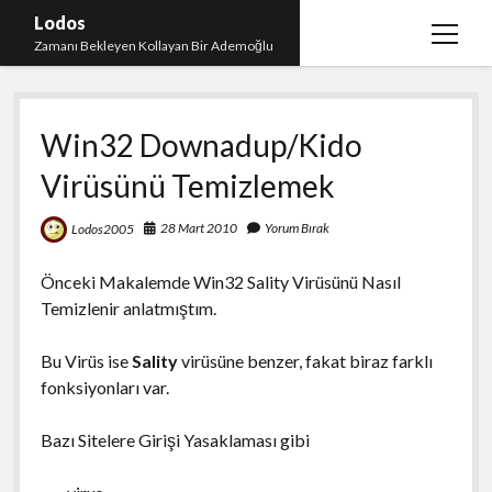
Lodos
menüy
Zamanı Bekleyen Kollayan Bir Ademoğlu
aç
Teşekkür
Win32 Downadup/Kido
test
Virüsünü Temizlemek
28 Mart 2010
Yorum Bırak
Lodos2005
Önceki Makalemde Win32 Sality Virüsünü Nasıl
Temizlenir anlatmıştım.
Bu Virüs ise
Sality
virüsüne benzer, fakat biraz farklı
fonksiyonları var.
Bazı Sitelere Girişi Yasaklaması gibi