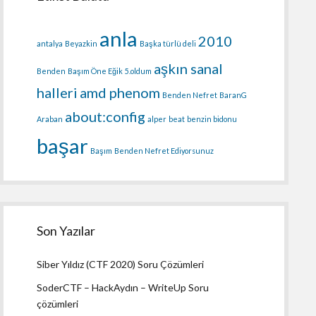
anla
2010
antalya
Beyazkin
Başka türlü deli
aşkın sanal
Benden
Başım Öne Eğik
5.oldum
halleri
amd phenom
Benden Nefret
BaranG
about:config
Araban
alper
beat
benzin bidonu
başar
Başım
Benden Nefret Ediyorsunuz
Son Yazılar
Siber Yıldız (CTF 2020) Soru Çözümleri
SoderCTF – HackAydın – WriteUp Soru
çözümleri