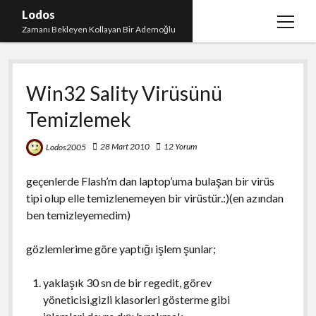
Lodos
menüy
Zamanı Bekleyen Kollayan Bir Ademoğlu
aç
Teşekkür
Win32 Sality Virüsünü
test
Temizlemek
28 Mart 2010
12 Yorum
Lodos2005
geçenlerde Flash’m dan laptop’uma bulaşan bir virüs
tipi olup elle temizlenemeyen bir virüstür.:)(en azından
ben temizleyemedim)
gözlemlerime göre yaptığı işlem şunlar;
yaklaşık 30 sn de bir regedit, görev
yöneticisi,gizli klasorleri gösterme gibi