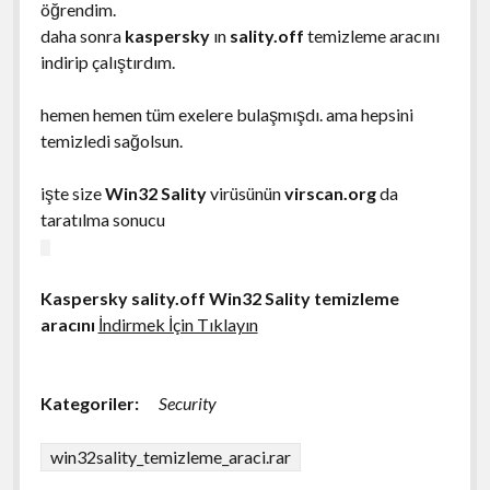
öğrendim.
daha sonra
kaspersky
ın
sality.off
temizleme aracını
indirip çalıştırdım.
hemen hemen tüm exelere bulaşmışdı. ama hepsini
temizledi sağolsun.
işte size
Win32 Sality
virüsünün
virscan.org
da
taratılma sonucu
Kaspersky sality.off Win32 Sality temizleme
aracını
İndirmek İçin Tıklayın
Kategoriler:
Security
win32sality_temizleme_araci.rar