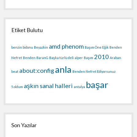
Etiket Bulutu
amd phenom
benzin bidonu
Beyazkin
Başım Öne Eğik
Benden
2010
Nefret
Benden
BaranG
Başka türlü deli
alper
Başım
Araban
anla
about:config
beat
Benden Nefret Ediyorsunuz
başar
aşkın sanal halleri
5.oldum
antalya
Son Yazılar