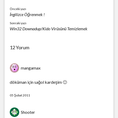
Önceki yazı
İngilizce Öğrenmek !
Sonraki yazı
Win32 Downadup/Kido Virüsünü Temizlemek
12 Yorum
mangamax
döküman için sağol kardeşim 🙂
05 Şubat 2011
Shooter