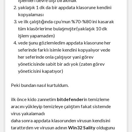
işlemleri devre dışı bırakmak
yaklaşık 1 dk da bir appdata klasorune kendini
kopyalaması
ve ilk çalıştığında cpu’mun %70-%80 ini kasarak
tüm klasörlerime bulaşmıştır(yaklaşık 10 dk
işlem yapamadım)
vede şunu gözlemledim appdata klasorune her
seferinde farklı isimle kendini kopyalıyor vede
her seferinde onla çalışıyor yani görev
yöneticisinde sabit bir adı yok (zaten görev
yöneticisini kapatıyor)
Peki bundan nasıl kurtuldum.
ilk önce kido zannetim
bitdefender
in temizleme
aracını yükleyip temizleye çalıştım fakat sistemde
virus yakalamadı
daha sonra appdata klasorunden virusun kendisini
tarattırdım ve virusun adının
Win32 Sality
oldugunu