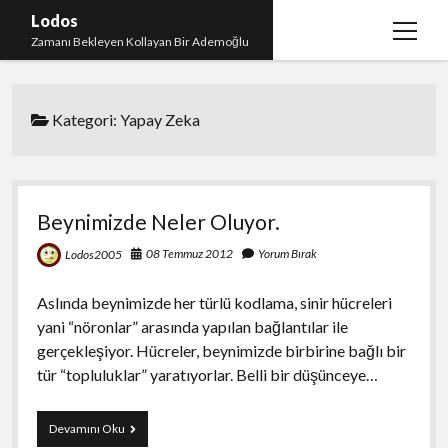
Lodos
menüy
Zamanı Bekleyen Kollayan Bir Ademoğlu
aç
Teşekkür
Kategori:
Yapay Zeka
test
Beynimizde Neler Oluyor.
08 Temmuz 2012
Yorum Bırak
Lodos2005
Aslında beynimizde her türlü kodlama, sinir hücreleri
yani “nöronlar” arasında yapılan bağlantılar ile
gerçekleşiyor. Hücreler, beynimizde birbirine bağlı bir
tür “topluluklar” yaratıyorlar. Belli bir düşünceye…
Beynimizde
Devamını Oku
Neler