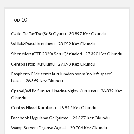
Top 10
C# ile TicTacToe(SoS) Oyunu
- 30.897 Kez Okundu
WHM/cPanel Kurulumu
- 28.052 Kez Okundu
Siber Yıldız (CTF 2020) Soru Çözümleri
- 27.390 Kez Okundu
Centos Htop Kurulumu
- 27.093 Kez Okundu
Raspberry Pi’de temiz kurulumdan sonra ‘no left space’
hatası
- 26.869 Kez Okundu
Cpanel/WHM Sunucu Üzerine Nginx Kurulumu
- 26.839 Kez
Okundu
Centos Nload Kurulumu
- 25.947 Kez Okundu
Facebook Uygulama Geliştirme.
- 24.827 Kez Okundu
Wamp Server’ı Dışarıya Açmak
- 20.706 Kez Okundu