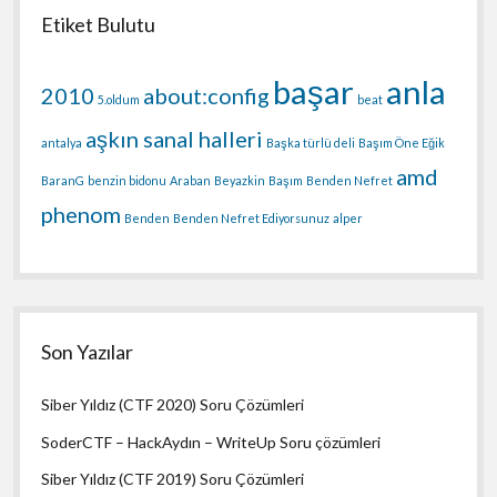
Etiket Bulutu
başar
anla
2010
about:config
5.oldum
beat
aşkın sanal halleri
antalya
Başka türlü deli
Başım Öne Eğik
amd
BaranG
benzin bidonu
Araban
Beyazkin
Başım
Benden Nefret
phenom
Benden
Benden Nefret Ediyorsunuz
alper
Son Yazılar
Siber Yıldız (CTF 2020) Soru Çözümleri
SoderCTF – HackAydın – WriteUp Soru çözümleri
Siber Yıldız (CTF 2019) Soru Çözümleri