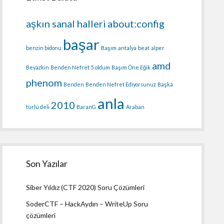
aşkın sanal halleri
about:config
başar
benzin bidonu
Başım
antalya
beat
alper
amd
Beyazkin
Benden Nefret
5.oldum
Başım Öne Eğik
phenom
Benden
Benden Nefret Ediyorsunuz
Başka
anla
2010
türlü deli
BaranG
Araban
Son Yazılar
Siber Yıldız (CTF 2020) Soru Çözümleri
SoderCTF – HackAydın – WriteUp Soru
çözümleri