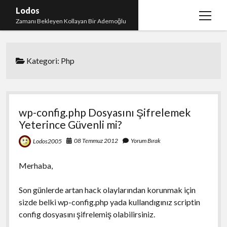
Lodos
menüy
Zamanı Bekleyen Kollayan Bir Ademoğlu
aç
Teşekkür
Kategori:
Php
test
wp-config.php Dosyasını Şifrelemek
Yeterince Güvenli mi?
08 Temmuz 2012
Yorum Bırak
Lodos2005
Merhaba,
Son günlerde artan hack olaylarından korunmak için
sizde belki wp-config.php yada kullandıgınız scriptin
config dosyasını şifrelemiş olabilirsiniz.