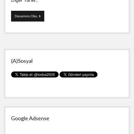
Php’de
Devamını Oku
Mime
Type’ler
Yan
(A)Sosyal
Menü
Google Adsense