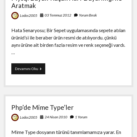
Aratmak
03 Temmuz 2012
Yorum Bırak
Lodos2005
Hata Senaryosu; Bir Sepet uygulamasında sepete atılan
ürünid’si ile beraber ürün resmi de atılıyordu. çünkü
aynı ürüne ait birden fazla resim ve renk seçeneği vardı.
…
Mysql
Devamını Oku
Büyük-
Küçük
Harf
Duyarlılığı
ile
Aratmak
Php’de Mime Type’ler
24 Nisan 2010
1 Yorum
Lodos2005
Mime Type dosyanın türünü tanımlamamıza yarar. En