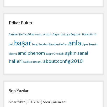
Etiket Bulutu
Benden Nefret Ediyorsunuz
Araban
Başım
antalya
Beyazkin
Başka türlü
başar
anla
deli
beat
Benden
Benden Nefret
alper
benzin
amd phenom
aşkın sanal
bidonu
Başım Öne Eğik
halleri
about:config
2010
5.oldum
BaranG
Son Yazılar
Siber Yıldız (CTF 2020) Soru Çözümleri