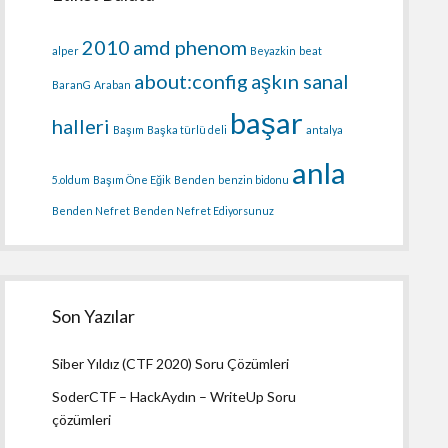
2010
amd phenom
alper
Beyazkin
beat
about:config
aşkın sanal
BaranG
Araban
başar
halleri
Başım
Başka türlü deli
antalya
anla
5.oldum
Başım Öne Eğik
Benden
benzin bidonu
Benden Nefret
Benden Nefret Ediyorsunuz
Son Yazılar
Siber Yıldız (CTF 2020) Soru Çözümleri
SoderCTF – HackAydın – WriteUp Soru
çözümleri