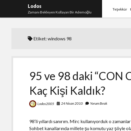
Lodos
Teşekkür
Zamanı Bekleyen Kollayan Bir Ademoğlu
Etiket:
windows 98
95 ve 98 daki “CON 
Kaç Kişi Kaldık?
24 Nisan 2010
Yorum Bırak
Lodos2005
98′li yıllardı sanırım. Mirc kullanıyorduk o zamanla
Sohbet kanallarında millete şu komutu yaz şöyle ol