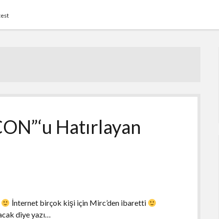
test
CON”‘u Hatırlayan
r
İnternet birçok kişi için Mirc’den ibaretti
acak diye yazı…