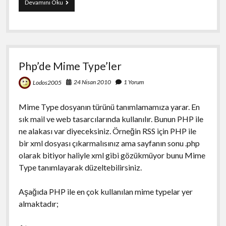
95
Devamını Oku
ve
98
daki
“CON
CON”‘u
Hatırlayan
Php’de Mime Type’ler
Kaç
Kişi
24 Nisan 2010
1 Yorum
Lodos2005
Kaldık?
Mime Type dosyanın türünü tanımlamamıza yarar. En
sık mail ve web tasarcılarında kullanılır. Bunun PHP ile
ne alakası var diyeceksiniz. Örneğin RSS için PHP ile
bir xml dosyası çıkarmalısınız ama sayfanın sonu .php
olarak bitiyor haliyle xml gibi gözükmüyor bunu Mime
Type tanımlayarak düzeltebilirsiniz.
Aşağıda PHP ile en çok kullanılan mime typelar yer
almaktadır;