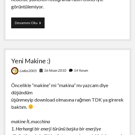
görüntülemiyor.
Firefox’ta
Devamını Oku
resimleri
gerçek
renkleriyle
görme
Yeni Makine :)
16 Nisan 2010
14 Yorum
Lodos2005
Öncelikle “makine” mi “makina” mı yazcam diye
düşündüm
üşünmeyip download olmasına rağmen TDK ya girerek
baktım.
makine İt..macchina
1. Herhangi bir enerji türünü başka bir enerjiye