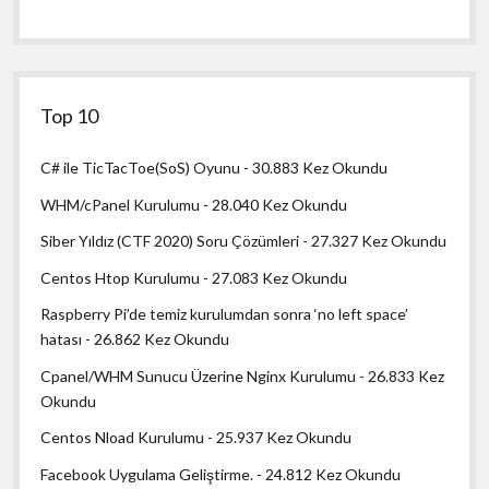
Top 10
C# ile TicTacToe(SoS) Oyunu
- 30.883 Kez Okundu
WHM/cPanel Kurulumu
- 28.040 Kez Okundu
Siber Yıldız (CTF 2020) Soru Çözümleri
- 27.327 Kez Okundu
Centos Htop Kurulumu
- 27.083 Kez Okundu
Raspberry Pi’de temiz kurulumdan sonra ‘no left space’
hatası
- 26.862 Kez Okundu
Cpanel/WHM Sunucu Üzerine Nginx Kurulumu
- 26.833 Kez
Okundu
Centos Nload Kurulumu
- 25.937 Kez Okundu
Facebook Uygulama Geliştirme.
- 24.812 Kez Okundu