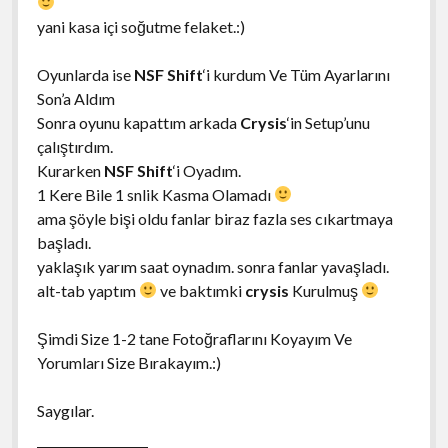
yani kasa içi soğutme felaket.:)
Oyunlarda ise
NSF Shift
‘i kurdum Ve Tüm Ayarlarını
Son’a Aldım
Sonra oyunu kapattım arkada
Crysis
‘in Setup’unu
çalıştırdım.
Kurarken
NSF Shift
‘i Oyadım.
1 Kere Bile 1 snlik Kasma Olamadı
ama şöyle bişi oldu fanlar biraz fazla ses cıkartmaya
başladı.
yaklaşık yarım saat oynadım. sonra fanlar yavaşladı.
alt-tab yaptım
ve baktımki
crysis
Kurulmuş
Şimdi Size 1-2 tane Fotoğraflarını Koyayım Ve
Yorumları Size Bırakayım.:)
Saygılar.