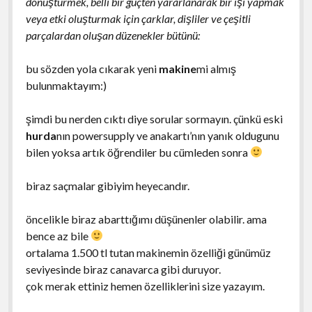
dönüştürmek, belli bir güçten yararlanarak bir işi yapmak
veya etki oluşturmak için çarklar, dişliler ve çeşitli
parçalardan oluşan düzenekler bütünü:
bu sözden yola cıkarak yeni
makine
mi almış
bulunmaktayım:)
şimdi bu nerden cıktı diye sorular sormayın. çünkü eski
hurda
nın powersupply ve anakartı’nın yanık oldugunu
bilen yoksa artık öğrendiler bu cümleden sonra
biraz saçmalar gibiyim heyecandır.
öncelikle biraz abarttığımı düşünenler olabilir. ama
bence az bile
ortalama 1.500 tl tutan makinemin özelliği günümüz
seviyesinde biraz canavarca gibi duruyor.
çok merak ettiniz hemen özelliklerini size yazayım.