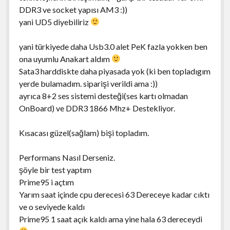
DDR3 ve socket yapısı AM3 :))
yani UD5 diyebiliriz
yani türkiyede daha Usb3.0 alet PeK fazla yokken ben
ona uyumlu Anakart aldım
Sata3 harddiskte daha piyasada yok (ki ben topladıgım
yerde bulamadım. siparişi verildi ama :))
ayrıca 8+2 ses sistemi desteği(ses kartı olmadan
OnBoard) ve DDR3 1866 Mhz+ Destekliyor.
Kısacası güzel(sağlam) bişi topladım.
Performans Nasıl Derseniz.
şöyle bir test yaptım
Prime95 i açtım
Yarım saat içinde cpu derecesi 63 Dereceye kadar cıktı
ve o seviyede kaldı
Prime95 1 saat açık kaldı ama yine hala 63 dereceydi