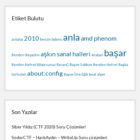
Etiket Bulutu
anla
2010
amd phenom
antalya
benzin bidonu
başar
aşkın sanal halleri
Benden
Beyazkin
Araban
Benden Nefret Ediyorsunuz
BaranG
Başım
5.oldum
Benden Nefret
Başka
about:config
türlü deli
Başım Öne Eğik
beat
alper
Son Yazılar
Siber Yıldız (CTF 2020) Soru Çözümleri
SoderCTF – HackAydın – WriteUp Soru çözümleri