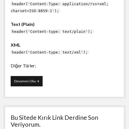
header('Content-Type: application/rss+xml;
charset=ISO-8859-1');
Text (Plain)
header('Content-type: text/plain');
XML
header('Content-type: text/xml');
Diğer Türler;
Php’de
Devamını Oku
Mime
Type’ler
Bu Sitede Kırık Link Derdine Son
Veriyorum.