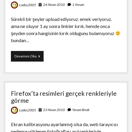
24 Nisan 2010
1 Yorum
Lodos2005
Sürekli bir şeyler upload ediyoruz. emek veriyoruz.
ama ne oluyor 1 ay sonra linkler kırık. hemde onca
şeyden sonra hangisinin kırık oldugunu bulamıyoruz
bundan…
Bu
Devamını Oku
Sitede
Kırık
Link
Derdine
Son
Veriyorum.
Firefox’ta resimleri gerçek renkleriyle
görme
23 Nisan 2010
Yorum Bırak
Lodos2005
Ekran kalibrasyonu ayarlanmış olsa da, web tarayıcısı
nedense yüklenen fotoğrafları asıl renkleriyle