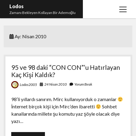
Lodos
menüy
Zamanı Bekleyen Kollayan Bir Ademoğlu
aç
Teşekkür
Ay:
Nisan 2010
test
95 ve 98 daki “CON CON”‘u Hatırlayan
Kaç Kişi Kaldık?
24 Nisan 2010
Yorum Bırak
Lodos2005
98′li yıllardı sanırım. Mirc kullanıyorduk o zamanlar
İnternet birçok kişi için Mirc’den ibaretti
Sohbet
kanallarında millete şu komutu yaz şöyle olacak diye
yazı…