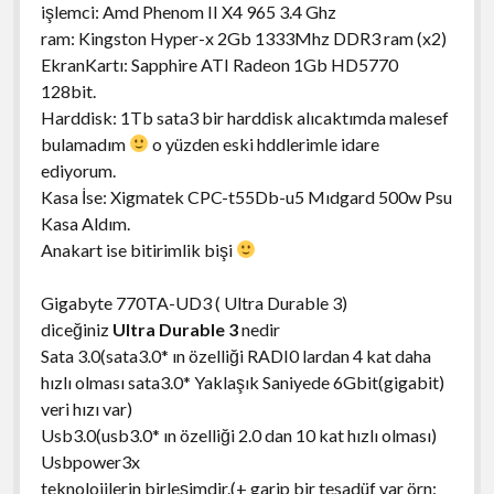
işlemci: Amd Phenom II X4 965 3.4 Ghz
ram: Kingston Hyper-x 2Gb 1333Mhz DDR3 ram (x2)
EkranKartı: Sapphire ATI Radeon 1Gb HD5770
128bit.
Harddisk: 1Tb sata3 bir harddisk alıcaktımda malesef
bulamadım
o yüzden eski hddlerimle idare
ediyorum.
Kasa İse: Xigmatek CPC-t55Db-u5 Mıdgard 500w Psu
Kasa Aldım.
Anakart ise bitirimlik bişi
Gigabyte 770TA-UD3 ( Ultra Durable 3)
diceğiniz
Ultra Durable 3
nedir
Sata 3.0(sata3.0* ın özelliği RADI0 lardan 4 kat daha
hızlı olması sata3.0* Yaklaşık Saniyede 6Gbit(gigabit)
veri hızı var)
Usb3.0(usb3.0* ın özelliği 2.0 dan 10 kat hızlı olması)
Usbpower3x
teknolojilerin birleşimdir.(+ garip bir tesadüf var örn: