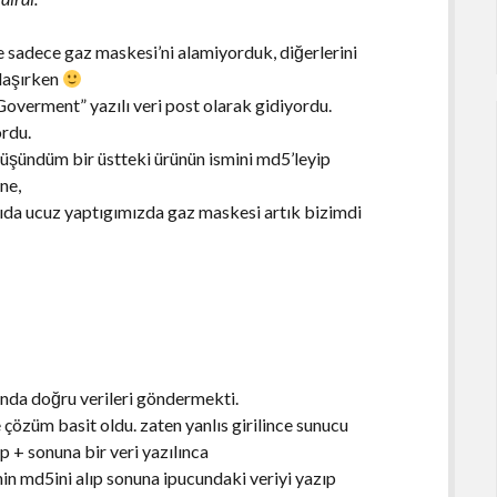
 ve sadece gaz maskesi’ni alamiyorduk, diğerlerini
klaşırken
Goverment” yazılı veri post olarak gidiyordu.
ordu.
düşündüm bir üstteki ürünün ismini md5’leyip
ne,
ıda ucuz yaptıgımızda gaz maskesi artık bizimdi
anda doğru verileri göndermekti.
çözüm basit oldu. zaten yanlıs girilince sunucu
p + sonuna bir veri yazılınca
ihin md5ini alıp sonuna ipucundaki veriyi yazıp