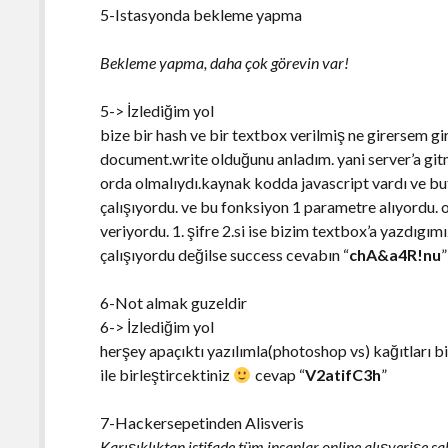
5-Istasyonda bekleme yapma
Bekleme yapma, daha çok görevin var!
5-> İzlediğim yol
bize bir hash ve bir textbox verilmiş ne girersem gir
document.write olduğunu anladım. yani server’a git
orda olmalıydı.kaynak kodda javascript vardı ve bu
çalışıyordu. ve bu fonksiyon 1 parametre alıyordu. o
veriyordu. 1. şifre 2.si ise bizim textbox’a yazdıgımı
çalışıyordu değilse success cevabın “
chA&a4R!nu
6-Not almak guzeldir
6-> İzlediğim yol
herşey apaçıktı yazılımla(photoshop vs) kağıtları bi
ile birleştircektiniz
cevap “
V2atifC3h
”
7-Hackersepetinden Alisveris
Karışıklıktan istifade tüm insanlar online alışverişe sal