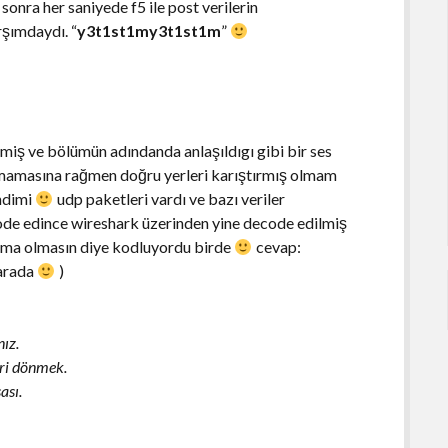
sonra her saniyede f5 ile post verilerin
rşımdaydı. “
y3t1st1my3t1st1m
”
miş ve bölümün adındanda anlaşıldıgı gibi bir ses
olmamasına rağmen doğru yerleri karıştırmış olmam
ndimi
udp paketleri vardı ve bazı veriler
de edince wireshark üzerinden yine decode edilmiş
anlama olmasın diye kodluyordu birde
cevap:
 arada
)
ız.
ri dönmek.
ası.