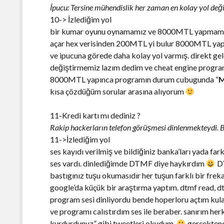
İpucu: Tersine mühendislik her zaman en kolay yol deği
10-> İzlediğim yol
bir kumar oyunu oynamamız ve 8000MTL yapmamız g
açar hex verisinden 200MTL yi bulur 8000MTL yap
ve ipucuna görede daha kolay yol varmış. direkt ge
değiştirmemiz lazım dedim ve cheat engine program
8000MTL yapınca programın durum cubugunda “
M
kısa çözdüğüm sorular arasına alıyorum
11-Kredi kartı mı dediniz ?
Rakip hackerların telefon görüşmesi dinlenmekteydi. Bu
11->İzlediğim yol
ses kayıdı verilmiş ve bildiğiniz banka’ları yada far
ses vardı. dinlediğimde DTMF diye haykırdım
DT
bastıgınız tuşu okumasıdır her tuşun farklı bir frekan
google’da küçük bir araştırma yaptım. dtmf read,
program sesi dinliyordu bende hoperloru açtım kula
ve programı calıstırdım ses ile beraber. sanırım her
kurdurdunuz” gibi tweetleri okudum.
gerçektend