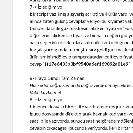
7-> İzlediğim yol
bir script yazılmış alışveriş scripti ve 4 ürün vardı
alınca zaten gülünç cevaplar veriyordu kıyamet ya
tamper data ile gaz maskesini alırken fiyatı ve “For
diğerlerini alırken ise fiyatı ve bir hash değeri gidiy
hash değerinin direkt olarak ürünün ismi oldugunu 
karşılaştırdıgımda tutmuştu. sıra geldi gaz maskesi
ürün ismini md5leyip tamperdatadan editleyip fiyat
cevap “
ff17e6433b3bf9548a6ef169892a81e9
”
8- Haydi Simdi Tam Zamani
Hackerlar doğru zamanda doğru yerde olmayı bilirler.
Vakit kaybetme!
8-> İzlediğim yol
bir ipucu dosyası birde site vardı. amac doğru zam
ipucu dosyasında direkt olarak kaynak kod vardı ve 
saati bile yazıyordu, sunucu saatine görede md5leni
cevabın cıkacagını ipucunda veriyordu. ileri bir tar