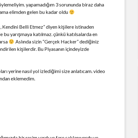
öylemeliyim. yapamadığım 3 sorununda biraz daha
ama elimden gelen bu kadar oldu
Kendini Belli Etmez” diyen kişilere istinaden
e bu yarışmaya katılmaz. çünkü katılsalarda en
larsa
Aslında sizin “Gerçek Hacker” dediğiniz
ndirilen kişilerdir. Bu Piyasanın içindeyizde
rı yerine nasıl yol izlediğimi size anlatıcam. video
undan eklemedim.
ığımızda bir resim vardı ve fare saklanıyordu ve