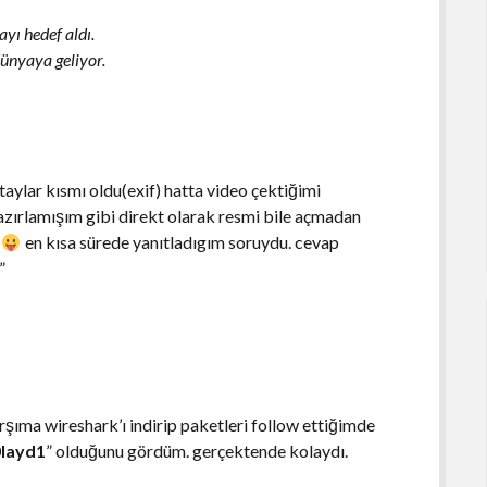
ayı hedef aldı.
ünyaya geliyor.
taylar kısmı oldu(exif) hatta video çektiğimi
azırlamışım gibi direkt olarak resmi bile açmadan
r
en kısa sürede yanıtladıgım soruydu. cevap
”
arşıma wireshark’ı indirip paketleri follow ettiğimde
layd1
” olduğunu gördüm. gerçektende kolaydı.