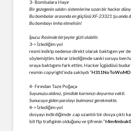
3- Bombalara Hayır
Bir gezegenin saldırı sistemlerine sızan bir hacker düny
Bu bombalar arasında en güçlüsü XF-23321 şu anda d
Bu bombayı imha etmelisin!
İpucu: Resimde birşeyler gizli olabilir.
3-> İzlediğim yol
resmi indirip nedense direkt olarak baktıgım yer de
söylemiştim. tekrar izlediğimde sanki soruyu ben h
oraya baktıgımı fark ettim. Hacker İçgüdüsü budu
resmin copyright’ında saklıydı “
H311NoToWoMD
4- Fırından Taze Poğaça
Suyunuzu aldınız, şimdide karnınızı doyurma vakti.
Sunucuya giden parolayı bulmanız gerekmekte.
4-> İzlediğim yol
dosyayı indirdiğimde .cap uzantılı bir dosya çıktı k
bit ftp trafiginin olduğunu ve şifrenin “
t4m4mbuk0