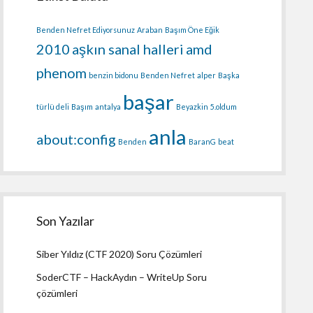
Benden Nefret Ediyorsunuz
Araban
Başım Öne Eğik
2010
aşkın sanal halleri
amd
phenom
benzin bidonu
Benden Nefret
alper
Başka
başar
türlü deli
Başım
antalya
Beyazkin
5.oldum
anla
about:config
Benden
BaranG
beat
Son Yazılar
Siber Yıldız (CTF 2020) Soru Çözümleri
SoderCTF – HackAydın – WriteUp Soru
çözümleri