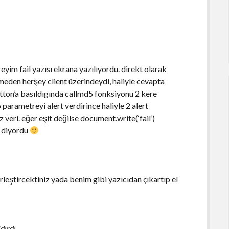
eyim fail yazısı ekrana yazılıyordu. direkt olarak
meden herşey client üzerindeydi, haliyle cevapta
tton’a basıldıgında callmd5 fonksiyonu 2 kere
 parametreyi alert verdirince haliyle 2 alert
z veri. eğer eşit değilse document.write(‘fail’)
” diyordu
rleştircektiniz yada benim gibi yazıcıdan çıkartıp el
dırdı.