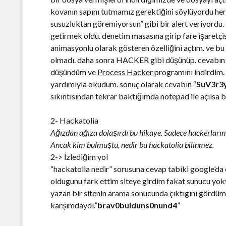
kovanın sapını tutmamız gerektiğini söylüyordu herha
susuzluktan göremiyorsun” gibi bir alert veriyordu.
getirmek oldu. denetim masasına girip fare işaretçi
animasyonlu olarak gösteren özelliğini açtım. ve b
olmadı. daha sonra HACKER gibi düşünüp. cevabın 
düşündüm ve
Process Hacker
programını indirdim. s
yardımıyla okudum. sonuç olarak cevabın “
SuV3r3
sıkıntısından tekrar baktığımda notepad ile açılsa b
2- Hackatolia
Ağızdan ağıza dolaşırdı bu hikaye. Sadece hackerların
Ancak kim bulmuştu, nedir bu hackatolia bilinmez.
2-> İzlediğim yol
“hackatolia nedir” sorusuna cevap tabiki google’da
oldugunu fark ettim siteye girdim fakat sunucu yoktu
yazan bir sitenin arama sonucunda çıktıgını gördü
karşımdaydı.”
brav0bulduns0nund4
”