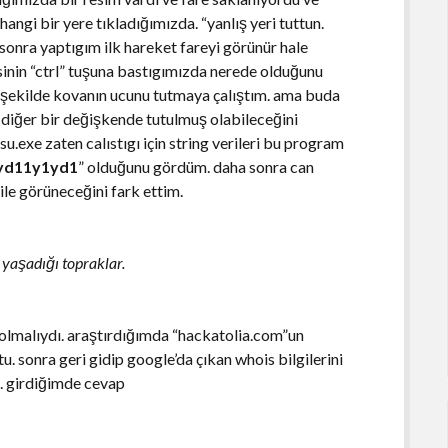
ngi bir yere tıkladığımızda. “yanlış yeri tuttun.
 sonra yaptıgım ilk hareket fareyi görünür hale
sinin “ctrl” tuşuna bastıgımızda nerede olduğunu
u şekilde kovanın ucunu tutmaya çalıştım. ama buda
diğer bir değişkende tutulmuş olabileceğini
u.exe zaten calıstıgı için string verileri bu program
yd11y1yd1
” olduğunu gördüm. daha sonra can
ile görüneceğini fark ettim.
 yaşadığı topraklar.
 olmalıydı. araştırdığımda “hackatolia.com”un
. sonra geri gidip google’da çıkan whois bilgilerini
m. girdiğimde cevap