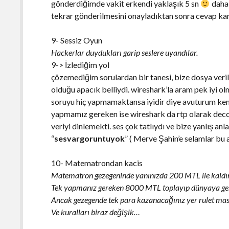
gönderdiğimde vakit erkendi yaklaşık 5 sn
daha 
tekrar gönderilmesini onayladıktan sonra cevap ka
9- Sessiz Oyun
Hackerlar duydukları garip seslere uyandılar.
9-> İzlediğim yol
çözemediğim sorulardan bir tanesi, bize dosya veril
olduğu apacık belliydi. wireshark’la aram pek iyi 
soruyu hiç yapmamaktansa iyidir diye avuturum ke
yapmamız gereken ise wireshark da rtp olarak deco
veriyi dinlemekti. ses çok tatlıydı ve bize yanlış 
“
sesvargoruntuyok
” ( Merve Şahin’e selamlar bu
10- Matematrondan kacis
Matematron gezegeninde yanınızda 200 MTL ile kaldın
Tek yapmanız gereken 8000 MTL toplayıp dünyaya ge
Ancak gezegende tek para kazanacağınız yer rulet mas
Ve kuralları biraz değişik…