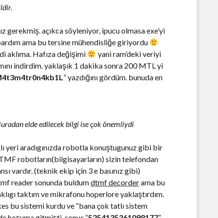
ldir.
erekmiş. açıkca söyleniyor, ipucu olmasa exe’yi
ardım ama bu tersine mühendisliğe giriyordu
ldi aklıma. Hafıza değişimi
yani ram’deki veriyi
ını indirdim. yaklaşık 1 dakika sonra 200 MTL yi
4t3m4tr0n4kb1L
” yazdığını gördüm. bunuda en
radan elde edilecek bilgi ise çok önemliydi
klı yeri aradıgınızda robotla konuştugunuz gibi bir
MF robotların(bilgisayarların) sizin telefondan
sı vardır. (teknik ekip için 3 e basınız gibi)
 dtmf reader sonunda buldum
dtmf decorder
ama bu
klıgı taktım ve mikrafonu hoperlore yaklaştırdım.
kes bu sistemi kurdu ve “bana çok tatlı sistem
e hoşuma gitmişti, sonuç “
5254135361098177
”