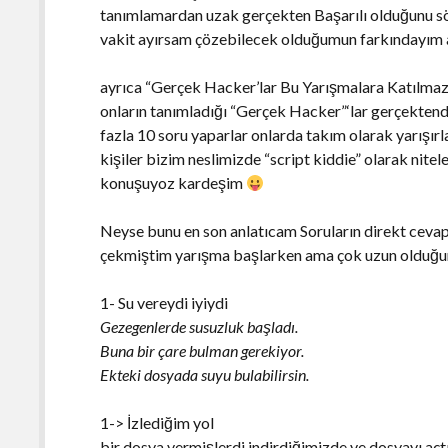
tanımlamardan uzak gerçekten Başarılı olduğunu s
vakit ayırsam çözebilecek olduğumun farkındayım 
ayrıca “Gerçek Hacker’lar Bu Yarışmalara Katılmaz, 
onların tanımladığı “Gerçek Hacker”‘lar gerçektend
fazla 10 soru yaparlar onlarda takım olarak yarışır
kişiler bizim neslimizde “script kiddie” olarak nitele
konuşuyoz kardeşim
Neyse bunu en son anlatıcam Soruların direkt cevapla
çekmiştim yarışma başlarken ama çok uzun olduğ
1- Su vereydi iyiydi
Gezegenlerde susuzluk başladı.
Buna bir çare bulman gerekiyor.
Ekteki dosyada suyu bulabilirsin.
1-> İzlediğim yol
bir dosya vermişlerdi indirdiğimizde ve dosyayı açt