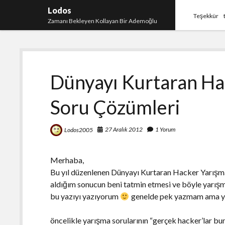
Lodos
Teşekkür
Zamanı Bekleyen Kollayan Bir Ademoğlu
Dünyayı Kurtaran Ha
Soru Çözümleri
27 Aralık 2012
1 Yorum
Lodos2005
Merhaba,
Bu yıl düzenlenen Dünyayı Kurtaran Hacker Yarışma
aldığım sonucun beni tatmin etmesi ve böyle yarışm
bu yazıyı yazıyorum
genelde pek yazmam ama ya
öncelikle yarışma sorularının “gerçek hacker’lar b