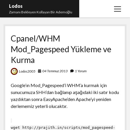
Lodos
menüy
Zamanı Bekleyen Kollayan Bir Ademoğlu
aç
Teşekkür
Cpanel/WHM
test
Mod_Pagespeed Yükleme ve
Kurma
04 Temmuz 2013
1 Yorum
Lodos2005
Google’ın Mod_Pagespeed’i WHM’a kurmak için
sunucumuza SHH’dan bağlanıp aşağıdaki iki satır kodu
yazdıktan sonra EasyApache’den Apache’yi yeniden
derlememiz yeterli olucaktır.
wget http://prajith.in/scripts/mod_pagespeed-