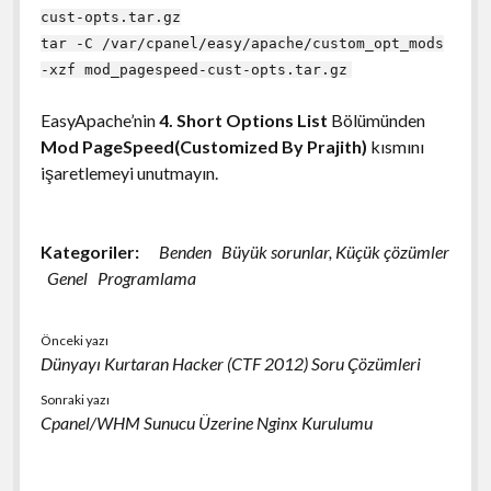
cust-opts.tar.gz
tar -C /var/cpanel/easy/apache/custom_opt_mods
-xzf mod_pagespeed-cust-opts.tar.gz
EasyApache’nin
4. Short Options List
Bölümünden
Mod PageSpeed(Customized By Prajith)
kısmını
işaretlemeyi unutmayın.
Kategoriler:
Benden
Büyük sorunlar, Küçük çözümler
Genel
Programlama
Önceki yazı
Dünyayı Kurtaran Hacker (CTF 2012) Soru Çözümleri
Sonraki yazı
Cpanel/WHM Sunucu Üzerine Nginx Kurulumu