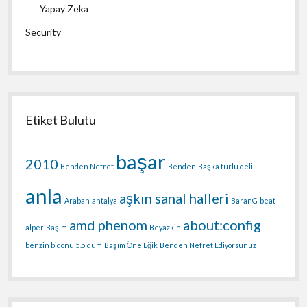
Yapay Zeka
Security
Etiket Bulutu
başar
2010
Benden Nefret
Benden
Başka türlü deli
anla
aşkın sanal halleri
Araban
antalya
BaranG
beat
amd phenom
about:config
alper
Başım
Beyazkin
benzin bidonu
5.oldum
Başım Öne Eğik
Benden Nefret Ediyorsunuz