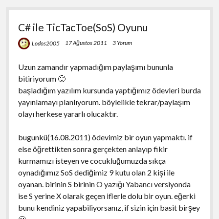
C# ile TicTacToe(SoS) Oyunu
17 Ağustos 2011
3 Yorum
Lodos2005
Uzun zamandır yapmadığım paylaşımı bununla
bitiriyorum 🙂
başladığım yazılım kursunda yaptığımız ödevleri burda
yayınlamayı planlıyorum. böylelikle tekrar/paylaşım
olayı herkese yararlı olucaktır.
bugunkü(16.08.2011) ödevimiz bir oyun yapmaktı. if
else öğrettikten sonra gerçekten anlayıp fikir
kurmamızı isteyen ve cocukluğumuzda sıkça
oynadığımız SoS dediğimiz 9 kutu olan 2 kişi ile
oyanan. birinin S birinin O yazığı Yabancı versiyonda
ise S yerine X olarak geçen iflerle dolu bir oyun. eğerki
bunu kendiniz yapabiliyorsanız, if sizin için basit birşey