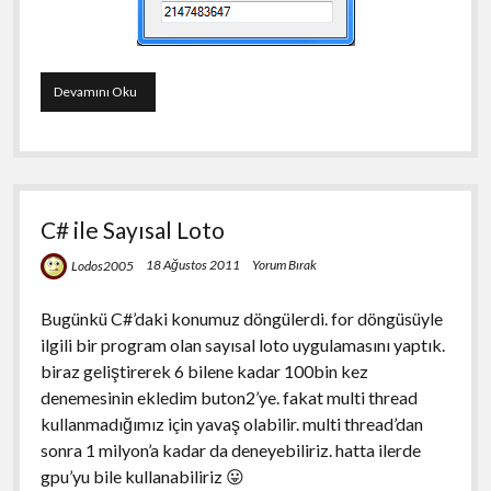
C#
Devamını Oku
KeyPress
Event’i
C# ile Sayısal Loto
18 Ağustos 2011
Yorum Bırak
Lodos2005
Bugünkü C#’daki konumuz döngülerdi. for döngüsüyle
ilgili bir program olan sayısal loto uygulamasını yaptık.
biraz geliştirerek 6 bilene kadar 100bin kez
denemesinin ekledim buton2’ye. fakat multi thread
kullanmadığımız için yavaş olabilir. multi thread’dan
sonra 1 milyon’a kadar da deneyebiliriz. hatta ilerde
gpu’yu bile kullanabiliriz 😛