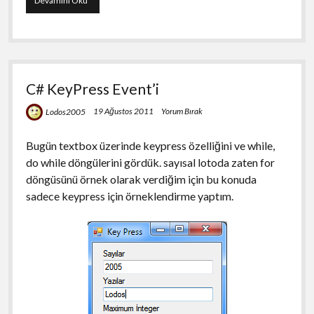
Devamını Oku
ile
Hileli
Jackpot
Oyunu
C# KeyPress Event’i
19 Ağustos 2011
Yorum Bırak
Lodos2005
Bugün textbox üzerinde keypress özelliğini ve while,
do while döngülerini gördük. sayısal lotoda zaten for
döngüsünü örnek olarak verdiğim için bu konuda
sadece keypress için örneklendirme yaptım.