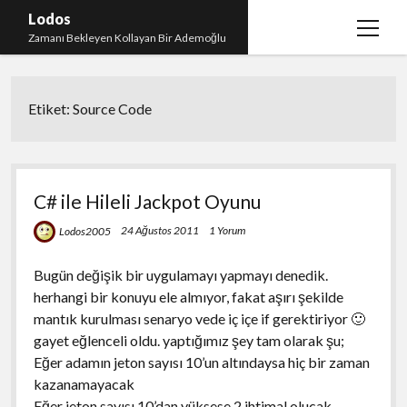
Lodos
menüy
Zamanı Bekleyen Kollayan Bir Ademoğlu
aç
Teşekkür
Etiket:
Source Code
test
C# ile Hileli Jackpot Oyunu
24 Ağustos 2011
1 Yorum
Lodos2005
Bugün değişik bir uygulamayı yapmayı denedik.
herhangi bir konuyu ele almıyor, fakat aşırı şekilde
mantık kurulması senaryo vede iç içe if gerektiriyor 🙂
gayet eğlenceli oldu. yaptığımız şey tam olarak şu;
Eğer adamın jeton sayısı 10’un altındaysa hiç bir zaman
kazanamayacak
Eğer jeton sayısı 10’dan yüksese 2 ihtimal olucak