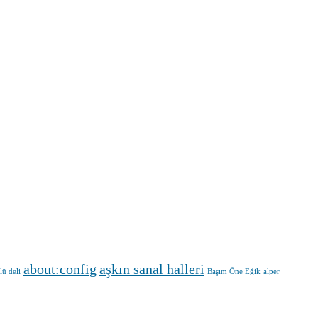
about:config
aşkın sanal halleri
lü deli
Başım Öne Eğik
alper