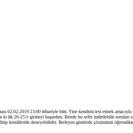
ası 02.02.2019 23:00 itibariyle bitti. Yine kendimi test etmek amacıy
 ilk 20-25’e girmeyi başardım. Bende bu sefer indirilebilir soruları sa
dirip kendileride deneyebilirler. İlerleyen günlerde çözümünü öğrendi