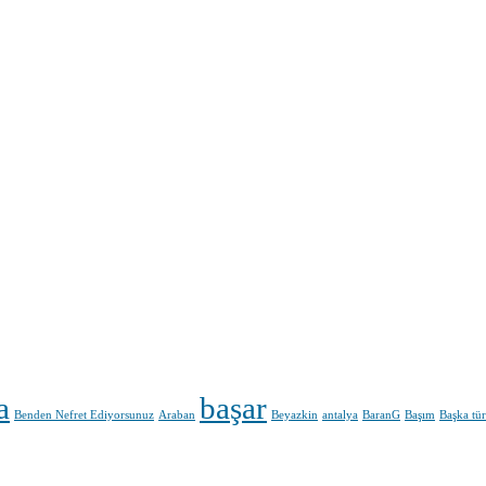
a
başar
Benden Nefret Ediyorsunuz
Araban
Beyazkin
antalya
BaranG
Başım
Başka tür