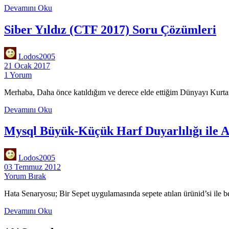
Siber
Devamını Oku
Yıldız
(CTF
Siber Yıldız (CTF 2017) Soru Çözümleri
2019)
Soru
Çözümleri
Lodos2005
21 Ocak 2017
1 Yorum
Merhaba, Daha önce katıldığım ve derece elde ettiğim Dünyayı Kurta
Siber
Devamını Oku
Yıldız
(CTF
Mysql Büyük-Küçük Harf Duyarlılığı ile 
2017)
Soru
Çözümleri
Lodos2005
03 Temmuz 2012
Yorum Bırak
Hata Senaryosu; Bir Sepet uygulamasında sepete atılan ürünid’si ile b
Mysql
Devamını Oku
Büyük-
Küçük