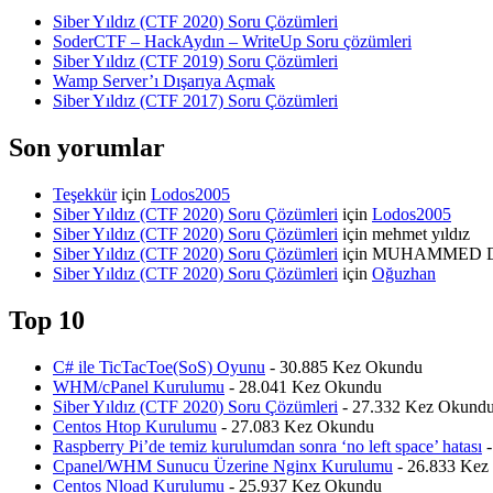
Siber Yıldız (CTF 2020) Soru Çözümleri
SoderCTF – HackAydın – WriteUp Soru çözümleri
Siber Yıldız (CTF 2019) Soru Çözümleri
Wamp Server’ı Dışarıya Açmak
Siber Yıldız (CTF 2017) Soru Çözümleri
Son yorumlar
Teşekkür
için
Lodos2005
Siber Yıldız (CTF 2020) Soru Çözümleri
için
Lodos2005
Siber Yıldız (CTF 2020) Soru Çözümleri
için
mehmet yıldız
Siber Yıldız (CTF 2020) Soru Çözümleri
için
MUHAMMED 
Siber Yıldız (CTF 2020) Soru Çözümleri
için
Oğuzhan
Top 10
C# ile TicTacToe(SoS) Oyunu
- 30.885 Kez Okundu
WHM/cPanel Kurulumu
- 28.041 Kez Okundu
Siber Yıldız (CTF 2020) Soru Çözümleri
- 27.332 Kez Okund
Centos Htop Kurulumu
- 27.083 Kez Okundu
Raspberry Pi’de temiz kurulumdan sonra ‘no left space’ hatası
-
Cpanel/WHM Sunucu Üzerine Nginx Kurulumu
- 26.833 Kez
Centos Nload Kurulumu
- 25.937 Kez Okundu