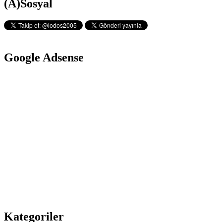
Yan
(A)Sosyal
Harf
Menü
Duyarlılığı
ile
Aratmak
Google Adsense
Kategoriler