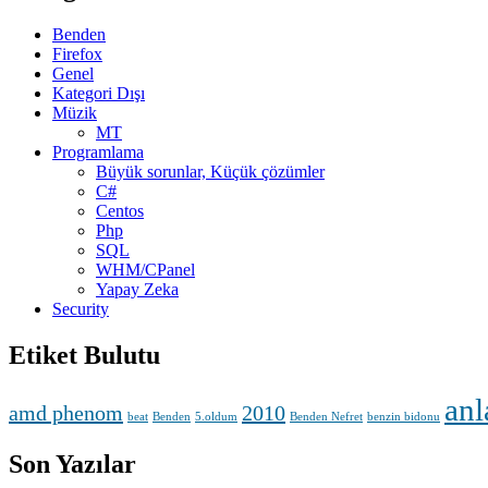
Benden
Firefox
Genel
Kategori Dışı
Müzik
MT
Programlama
Büyük sorunlar, Küçük çözümler
C#
Centos
Php
SQL
WHM/CPanel
Yapay Zeka
Security
Etiket Bulutu
anl
amd phenom
2010
beat
Benden
5.oldum
Benden Nefret
benzin bidonu
Son Yazılar