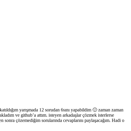
la katıldığım yarışmada 12 sorudan 6sını yapabildim 🙂 zaman zaman
kladım ve github’a attım. isteyen arkadaşlar çözmek isterlerse
kten sonra çözemediğim sorularında cevaplarını paylaşacağım. Hadi o