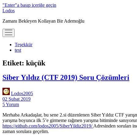
"Enter"a basıp içeriğe geçin
Lodos
Zamanı Bekleyen Kollayan Bir Ademoğlu
menüyü
aç
Teşekkür
test
Etiket:
küçük
Siber Yıldız (CTF 2019) Soru Çözümleri
Lodos2005
02 Şubat 2019
5 Yorum
Merhaba Arkadaşlar, bu sene 2.si düzenlenen Siber Yıldız CTF yarışm
yarışma boyunca ilk 5’e girmeme rağmen yarışma bitiminde sanıyorum ki
htt
ps://github.com/lodos2005/SiberYildiz2019/
Adresinden soruları in
zaman sorulara geçelim.