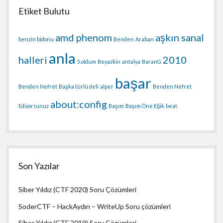
Etiket Bulutu
amd phenom
aşkın sanal
benzin bidonu
Benden
Araban
anla
halleri
2010
5.oldum
Beyazkin
antalya
BaranG
başar
Benden Nefret
Başka türlü deli
alper
Benden Nefret
about:config
Ediyorsunuz
Başım
Başım Öne Eğik
beat
Son Yazılar
Siber Yıldız (CTF 2020) Soru Çözümleri
SoderCTF – HackAydın – WriteUp Soru çözümleri
Siber Yıldız (CTF 2019) Soru Çözümleri