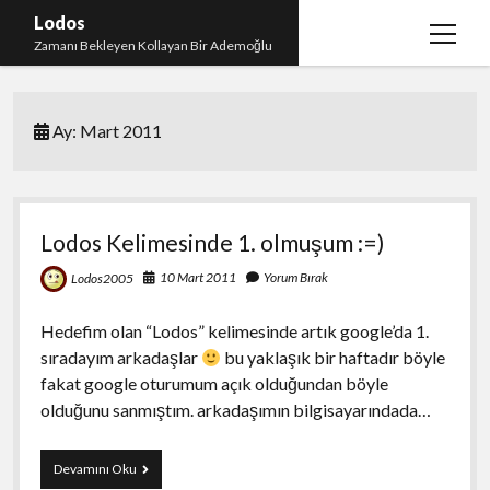
Lodos
menüy
Zamanı Bekleyen Kollayan Bir Ademoğlu
aç
Teşekkür
Ay:
Mart 2011
test
Lodos Kelimesinde 1. olmuşum :=)
10 Mart 2011
Yorum Bırak
Lodos2005
Hedefim olan “Lodos” kelimesinde artık google’da 1.
sıradayım arkadaşlar
bu yaklaşık bir haftadır böyle
fakat google oturumum açık olduğundan böyle
olduğunu sanmıştım. arkadaşımın bilgisayarındada…
Lodos
Devamını Oku
Kelimesinde