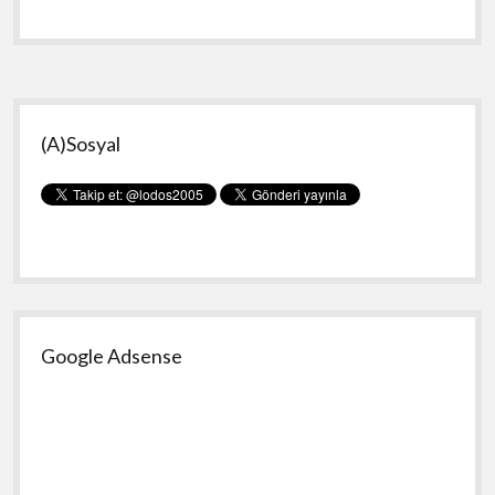
1.
olmuşum
:=)
Yan
(A)Sosyal
Menü
Google Adsense