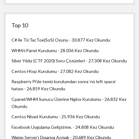
Top 10
C# ile TicTacToe(SoS) Oyunu
- 30.877 Kez Okundu
WHM/cPanel Kurulumu
- 28.036 Kez Okundu
Siber Yıldız (CTF 2020) Soru Çözümleri
- 27.308 Kez Okundu
Centos Htop Kurulumu
- 27.082 Kez Okundu
Raspberry Pi’de temiz kurulumdan sonra ‘no left space’
hatası
- 26.859 Kez Okundu
Cpanel/WHM Sunucu Üzerine Nginx Kurulumu
- 26.832 Kez
Okundu
Centos Nload Kurulumu
- 25.936 Kez Okundu
Facebook Uygulama Geliştirme.
- 24.808 Kez Okundu
Wamp Server’ı Dışarıya Açmak
- 20.689 Kez Okundu