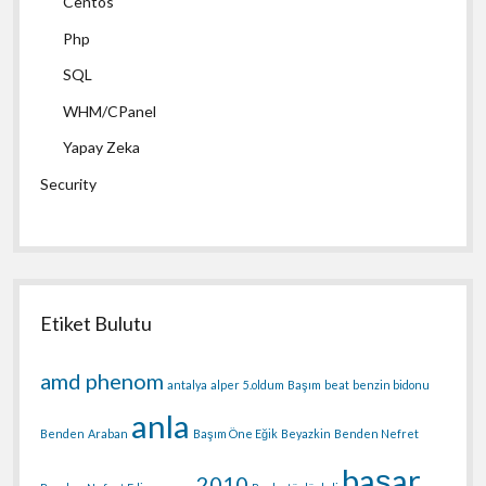
Centos
Php
SQL
WHM/CPanel
Yapay Zeka
Security
Etiket Bulutu
amd phenom
antalya
alper
5.oldum
Başım
beat
benzin bidonu
anla
Benden
Araban
Başım Öne Eğik
Beyazkin
Benden Nefret
başar
2010