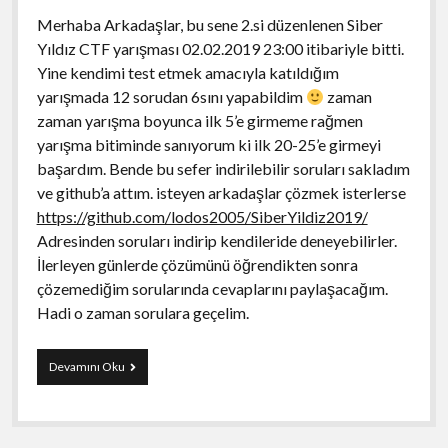
Merhaba Arkadaşlar, bu sene 2.si düzenlenen Siber
Yıldız CTF yarışması 02.02.2019 23:00 itibariyle bitti.
Yine kendimi test etmek amacıyla katıldığım
yarışmada 12 sorudan 6sını yapabildim
zaman
zaman yarışma boyunca ilk 5’e girmeme rağmen
yarışma bitiminde sanıyorum ki ilk 20-25’e girmeyi
başardım. Bende bu sefer indirilebilir soruları sakladım
ve github’a attım. isteyen arkadaşlar çözmek isterlerse
htt
ps://github.com/lodos2005/SiberYildiz2019/
Adresinden soruları indirip kendileride deneyebilirler.
İlerleyen günlerde çözümünü öğrendikten sonra
çözemediğim sorularında cevaplarını paylaşacağım.
Hadi o zaman sorulara geçelim.
Siber
Devamını Oku
Yıldız
(CTF
2019)
Soru