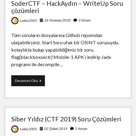
SoderCTF – HackAydın – WriteUp Soru
çözümleri
26 Temmuz 2020
3 Yorum
Lodos2005
Tüm soruların dosyalarına Github repomdan
ulaşabilirsiniz. Start Soru ufak bir OSINT sorusuydu,
kolaylıkla bulup yapabildiğimiz bir soru.
flag{blackboxsectr} Mobile-1 APK’ı indirip Jadx
programı ile decompile…
SoderCTF
Devamını Oku
–
HackAydın
–
WriteUp
Soru
çözümleri
Siber Yıldız (CTF 2019) Soru Çözümleri
02 Şubat 2019
5 Yorum
Lodos2005