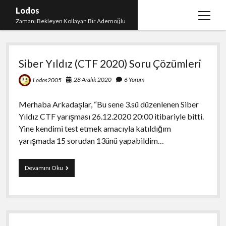
Lodos
menüy
Zamanı Bekleyen Kollayan Bir Ademoğlu
aç
Lodos
Teşekkür
Siber Yıldız (CTF 2020) Soru Çözümleri
test
28 Aralık 2020
6 Yorum
Lodos2005
Merhaba Arkadaşlar, “Bu sene 3.sü düzenlenen Siber
Yıldız CTF yarışması 26.12.2020 20:00 itibariyle bitti.
Yine kendimi test etmek amacıyla katıldığım
yarışmada 15 sorudan 13ünü yapabildim…
Siber
Devamını Oku
Yıldız
(CTF
2020)
Soru
Çözümleri