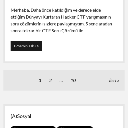
Merhaba, Daha önce katıldığım ve derece elde
ettiğim Dünyayı Kurtaran Hacker CTF yarışmasının
soru çözümlerini sizlere paylaşmıştım. 5 sene aradan
sonra tekrar bir CTF Soru Çözümü ile…
Siber
Devamını Oku
Yıldız
(CTF
2017)
Soru
Çözümleri
Yazı
1
2
…
10
İleri
sayfalaması
Yan
(A)Sosyal
Menü