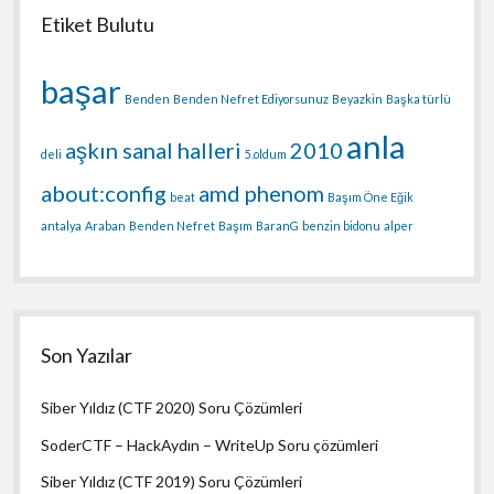
Etiket Bulutu
başar
Benden
Benden Nefret Ediyorsunuz
Beyazkin
Başka türlü
anla
aşkın sanal halleri
2010
deli
5.oldum
about:config
amd phenom
beat
Başım Öne Eğik
antalya
Araban
Benden Nefret
Başım
BaranG
benzin bidonu
alper
Son Yazılar
Siber Yıldız (CTF 2020) Soru Çözümleri
SoderCTF – HackAydın – WriteUp Soru çözümleri
Siber Yıldız (CTF 2019) Soru Çözümleri