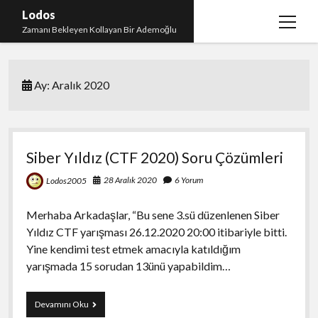
Lodos
menüy
Zamanı Bekleyen Kollayan Bir Ademoğlu
aç
Teşekkür
Ay:
Aralık 2020
test
Siber Yıldız (CTF 2020) Soru Çözümleri
28 Aralık 2020
6 Yorum
Lodos2005
Merhaba Arkadaşlar, “Bu sene 3.sü düzenlenen Siber
Yıldız CTF yarışması 26.12.2020 20:00 itibariyle bitti.
Yine kendimi test etmek amacıyla katıldığım
yarışmada 15 sorudan 13ünü yapabildim…
Siber
Devamını Oku
Yıldız