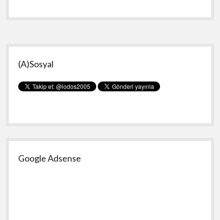
(CTF
2020)
Soru
Çözümleri
Yan
(A)Sosyal
Menü
Google Adsense