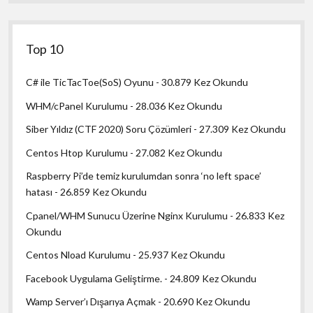
Top 10
C# ile TicTacToe(SoS) Oyunu
- 30.879 Kez Okundu
WHM/cPanel Kurulumu
- 28.036 Kez Okundu
Siber Yıldız (CTF 2020) Soru Çözümleri
- 27.309 Kez Okundu
Centos Htop Kurulumu
- 27.082 Kez Okundu
Raspberry Pi’de temiz kurulumdan sonra ‘no left space’
hatası
- 26.859 Kez Okundu
Cpanel/WHM Sunucu Üzerine Nginx Kurulumu
- 26.833 Kez
Okundu
Centos Nload Kurulumu
- 25.937 Kez Okundu
Facebook Uygulama Geliştirme.
- 24.809 Kez Okundu
Wamp Server’ı Dışarıya Açmak
- 20.690 Kez Okundu