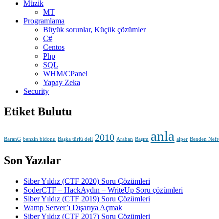
Müzik
MT
Programlama
Büyük sorunlar, Küçük çözümler
C#
Centos
Php
SQL
WHM/CPanel
Yapay Zeka
Security
Etiket Bulutu
anla
2010
BaranG
benzin bidonu
Başka türlü deli
Araban
Başım
alper
Benden Nefr
Son Yazılar
Siber Yıldız (CTF 2020) Soru Çözümleri
SoderCTF – HackAydın – WriteUp Soru çözümleri
Siber Yıldız (CTF 2019) Soru Çözümleri
Wamp Server’ı Dışarıya Açmak
Siber Yıldız (CTF 2017) Soru Çözümleri