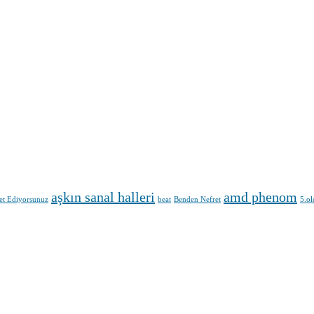
aşkın sanal halleri
amd phenom
et Ediyorsunuz
beat
Benden Nefret
5.o