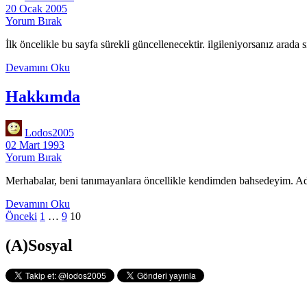
Yapıyorum?
20 Ocak 2005
Yorum Bırak
İlk öncelikle bu sayfa sürekli güncellenecektir. ilgileniyorsanız arad
Bilim
Devamını Oku
Kurgu
||
Hakkımda
Bilim
Kurdu
||
Lodos2005
Teoriler
02 Mart 1993
||
Yorum Bırak
Saçmalıklar
||
Merhabalar, beni tanımayanlara öncellikle kendimden bahsedeyim. 
Sağlam
Sözler
Hakkımda
Devamını Oku
||
Yazı
Önceki
1
…
9
10
Felsefe
sayfalaması
Yan
(A)Sosyal
Menü