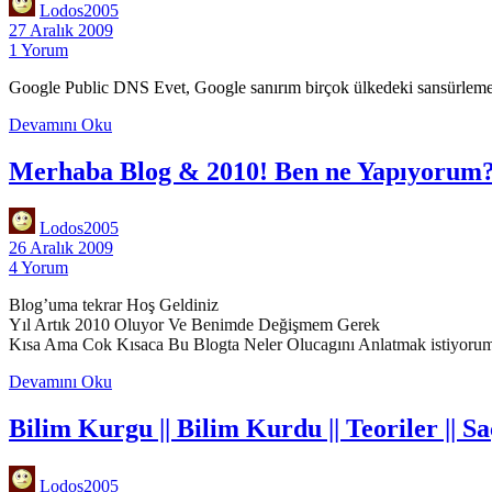
Lodos2005
27 Aralık 2009
1 Yorum
Google Public DNS Evet, Google sanırım birçok ülkedeki sansürlemele
Google
Devamını Oku
Dns
Merhaba Blog & 2010! Ben ne Yapıyorum
Lodos2005
26 Aralık 2009
4 Yorum
Blog’uma tekrar Hoş Geldiniz
Yıl Artık 2010 Oluyor Ve Benimde Değişmem Gerek
Kısa Ama Cok Kısaca Bu Blogta Neler Olucagını Anlatmak istiyoru
Merhaba
Devamını Oku
Blog
&
Bilim Kurgu || Bilim Kurdu || Teoriler || Sa
2010!
Ben
ne
Lodos2005