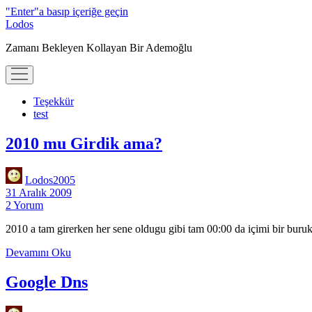
"Enter"a basıp içeriğe geçin
Lodos
Zamanı Bekleyen Kollayan Bir Ademoğlu
menüyü
aç
Teşekkür
test
Lodos
2010 mu Girdik ama?
Lodos2005
31 Aralık 2009
2 Yorum
2010 a tam girerken her sene oldugu gibi tam 00:00 da içimi bir bur
2010
Devamını Oku
mu
Girdik
Google Dns
ama?