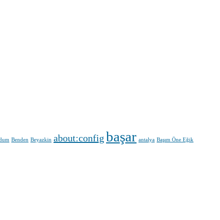
başar
about:config
ldum
Benden
Beyazkin
antalya
Başım Öne Eğik