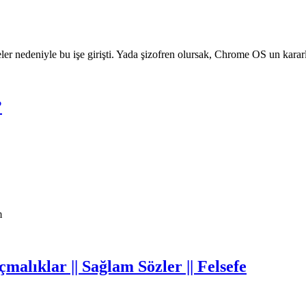
r nedeniyle bu işe girişti. Yada şizofren olursak, Chrome OS un karar
?
m
çmalıklar || Sağlam Sözler || Felsefe