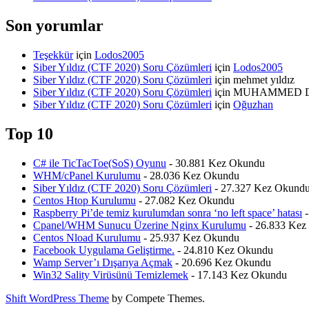
Son yorumlar
Teşekkür
için
Lodos2005
Siber Yıldız (CTF 2020) Soru Çözümleri
için
Lodos2005
Siber Yıldız (CTF 2020) Soru Çözümleri
için
mehmet yıldız
Siber Yıldız (CTF 2020) Soru Çözümleri
için
MUHAMMED 
Siber Yıldız (CTF 2020) Soru Çözümleri
için
Oğuzhan
Top 10
C# ile TicTacToe(SoS) Oyunu
- 30.881 Kez Okundu
WHM/cPanel Kurulumu
- 28.036 Kez Okundu
Siber Yıldız (CTF 2020) Soru Çözümleri
- 27.327 Kez Okund
Centos Htop Kurulumu
- 27.082 Kez Okundu
Raspberry Pi’de temiz kurulumdan sonra ‘no left space’ hatası
-
Cpanel/WHM Sunucu Üzerine Nginx Kurulumu
- 26.833 Kez
Centos Nload Kurulumu
- 25.937 Kez Okundu
Facebook Uygulama Geliştirme.
- 24.810 Kez Okundu
Wamp Server’ı Dışarıya Açmak
- 20.696 Kez Okundu
Win32 Sality Virüsünü Temizlemek
- 17.143 Kez Okundu
Shift WordPress Theme
by Compete Themes.