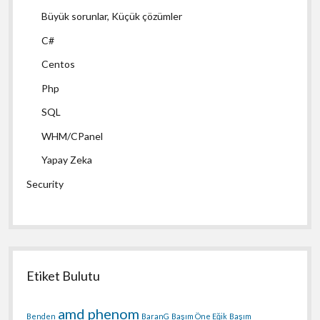
Büyük sorunlar, Küçük çözümler
C#
Centos
Php
SQL
WHM/CPanel
Yapay Zeka
Security
Etiket Bulutu
amd phenom
Benden
BaranG
Başım Öne Eğik
Başım