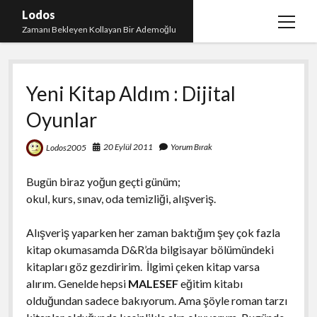
Lodos
menüy
Zamanı Bekleyen Kollayan Bir Ademoğlu
aç
Teşekkür
Yeni Kitap Aldım : Dijital
test
Oyunlar
20 Eylül 2011
Yorum Bırak
Lodos2005
Bugün biraz yoğun geçti günüm;
okul, kurs, sınav, oda temizliği, alışveriş.
Alışveriş yaparken her zaman baktığım şey çok fazla
kitap okumasamda D&R’da bilgisayar bölümündeki
kitapları göz gezdiririm. İlgimi çeken kitap varsa
alırım. Genelde hepsi
MALESEF
eğitim kitabı
olduğundan sadece bakıyorum. Ama şöyle roman tarzı