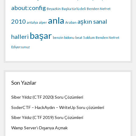
about:config
Beyazkin
Başka türlü deli
Benden Nefret
anla
2010
aşkın sanal
antalya
alper
Araban
başar
halleri
benzin bidonu
beat
5.oldum
Benden Nefret
Ediyorsunuz
Son Yazılar
Siber Yıldız (CTF 2020) Soru Çözümleri
SoderCTF – HackAydın – WriteUp Soru çözümleri
Siber Yıldız (CTF 2019) Soru Çözümleri
Wamp Server’ı Dışarıya Açmak