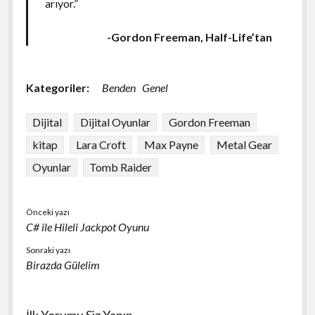
arıyor.”
-Gordon Freeman, Half-Life’tan
Kategoriler:
Benden
Genel
Dijital
Dijital Oyunlar
Gordon Freeman
kitap
Lara Croft
Max Payne
Metal Gear
Oyunlar
Tomb Raider
Önceki yazı
C# ile Hileli Jackpot Oyunu
Sonraki yazı
Birazda Gülelim
İlk Yorumu Siz Yapın