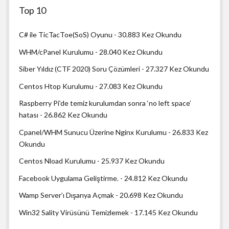
Top 10
C# ile TicTacToe(SoS) Oyunu
- 30.883 Kez Okundu
WHM/cPanel Kurulumu
- 28.040 Kez Okundu
Siber Yıldız (CTF 2020) Soru Çözümleri
- 27.327 Kez Okundu
Centos Htop Kurulumu
- 27.083 Kez Okundu
Raspberry Pi’de temiz kurulumdan sonra ‘no left space’
hatası
- 26.862 Kez Okundu
Cpanel/WHM Sunucu Üzerine Nginx Kurulumu
- 26.833 Kez
Okundu
Centos Nload Kurulumu
- 25.937 Kez Okundu
Facebook Uygulama Geliştirme.
- 24.812 Kez Okundu
Wamp Server’ı Dışarıya Açmak
- 20.698 Kez Okundu
Win32 Sality Virüsünü Temizlemek
- 17.145 Kez Okundu