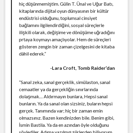
hiç düşünmemiştim. Gülin T. Ünal ve Uğur Batı,
kitaplarında dijital oyun dünyasının bir kültür
endüstrisi olduğunu, toplumsal cinsiyet
bağlamını ilgilendirdiğini, sosyal süreçlerle
ilişkili olarak, değişime ve dönüşüme uğradığını
prtaya koymayı amaçlıyolar. Hem de süreçleri
gösteren zengin bir zaman çizelgesini de kitaba
dâhil ederek.”
-Lara Croft, Tomb Raider’dan
“Sanal zeka, sanal gerçeklik, simülaston, sanal
cemaatler ya da gerçekliğin sınırlarında
dolaşmak… Aldırmayın bunlara, Hepsi sanal
bunların. Ya da sanal olan sizsiniz, buların hepsi
gerçek. Tanımında var; hiç bir zaman emin
olmazsınız. Bazen kendinizden bile. Benim gibi,
İsmin Bastila. Ya da en azından öyle olduğunu
söylediler. Adıma yazılmış şiirlerden biliyorum.