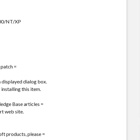
000/NT/XP
 patch =
n displayed dialog box.
installing this item.
edge Base articles =
t web site.
ft products, please =