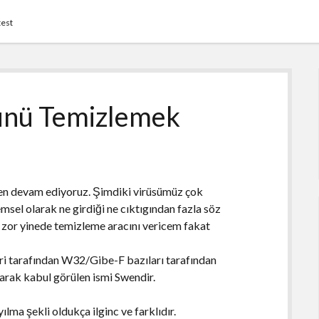
test
ünü Temizlemek
den devam ediyoruz. Şimdiki virüsümüz çok
emsel olarak ne girdiği ne cıktıgından fazla söz
z zor yinede temizleme aracını vericem fakat
eri tarafından W32/Gibe-F bazıları tarafından
rak kabul görülen ismi Swendir.
lma şekli oldukça ilginc ve farklıdır.