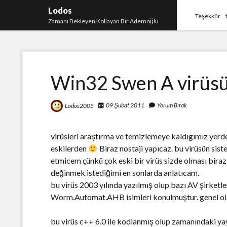
Lodos
Teşekkür
Zamanı Bekleyen Kollayan Bir Ademoğlu
Win32 Swen A virüs
09 Şubat 2011
Yorum Bırak
Lodos2005
virüsleri araştırma ve temizlemeye kaldıgımız yer
eskilerden
Biraz nostaji yapıcaz. bu virüsün sist
etmicem çünkü çok eski bir virüs sizde olması bira
değinmek istediğimi en sonlarda anlatıcam.
bu virüs 2003 yılında yazılmış olup bazı AV şirketl
Worm.Automat.AHB isimleri konulmuştur. genel ola
bu virüs c++ 6.0 ile kodlanmış olup zamanındaki yayı