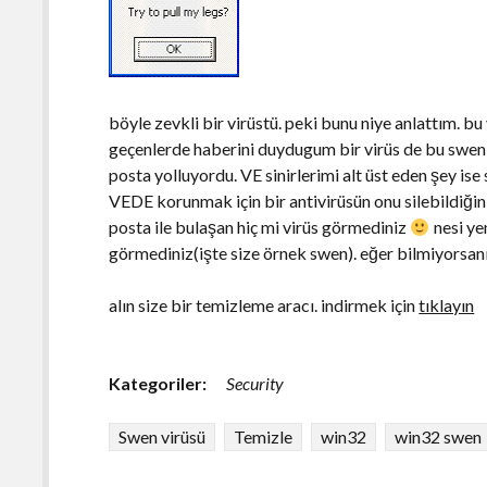
böyle zevkli bir virüstü. peki bunu niye anlattım. b
geçenlerde haberini duydugum bir virüs de bu swen 
posta yolluyordu. VE sinirlerimi alt üst eden şey ise
VEDE korunmak için bir antivirüsün onu silebildiğ
posta ile bulaşan hiç mi virüs görmediniz
nesi yen
görmediniz(işte size örnek swen). eğer bilmiyorsanı
alın size bir temizleme aracı. indirmek için
tıklayın
Kategoriler:
Security
Swen virüsü
Temizle
win32
win32 swen