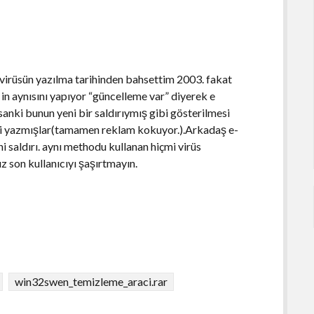
u virüsün yazılma tarihinden bahsettim 2003. fakat
in aynısını yapıyor “güncelleme var” diyerek e
 sanki bunun yeni bir saldırıymış gibi gösterilmesi
ini yazmışlar(tamamen reklam kokuyor.).Arkadaş e-
i saldırı. aynı methodu kullanan hiçmi virüs
z son kullanıcıyı şaşırtmayın.
win32swen_temizleme_araci.rar