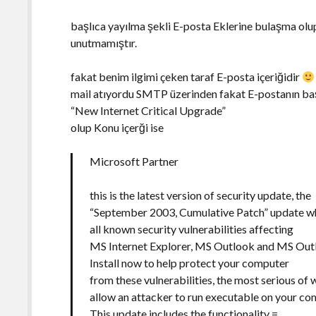
başlıca yayılma şekli E-posta Eklerine bulaşma ol
unutmamıştır.
fakat benim ilgimi çeken taraf E-posta içeriğidir
mail atıyordu SMTP üzerinden fakat E-postanın baş
“New Internet Critical Upgrade”
olup Konu içerği ise
Microsoft Partner
this is the latest version of security update, the
“September 2003, Cumulative Patch” update wh
all known security vulnerabilities affecting
MS Internet Explorer, MS Outlook and MS Out
Install now to help protect your computer
from these vulnerabilities, the most serious of 
allow an attacker to run executable on your co
This update includes the functionality =