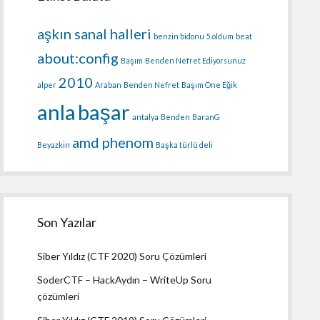
aşkın sanal halleri
benzin bidonu
5.oldum
beat
about:config
Başım
Benden Nefret Ediyorsunuz
2010
alper
Araban
Benden Nefret
Başım Öne Eğik
anla
başar
antalya
Benden
BaranG
amd phenom
Beyazkin
Başka türlü deli
Son Yazılar
Siber Yıldız (CTF 2020) Soru Çözümleri
SoderCTF – HackAydın – WriteUp Soru
çözümleri