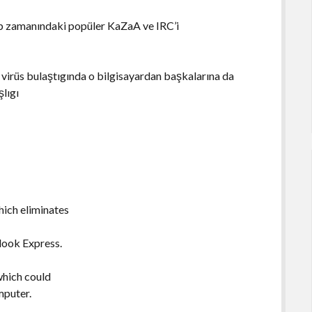
up zamanındaki popüler KaZaA ve IRC’i
virüs bulaştıgında o bilgisayardan başkalarına da
lıgı
ich eliminates
look Express.
which could
mputer.