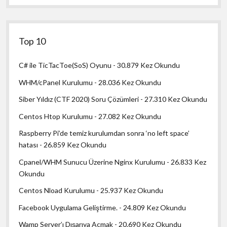
Top 10
C# ile TicTacToe(SoS) Oyunu
- 30.879 Kez Okundu
WHM/cPanel Kurulumu
- 28.036 Kez Okundu
Siber Yıldız (CTF 2020) Soru Çözümleri
- 27.310 Kez Okundu
Centos Htop Kurulumu
- 27.082 Kez Okundu
Raspberry Pi’de temiz kurulumdan sonra ‘no left space’
hatası
- 26.859 Kez Okundu
Cpanel/WHM Sunucu Üzerine Nginx Kurulumu
- 26.833 Kez
Okundu
Centos Nload Kurulumu
- 25.937 Kez Okundu
Facebook Uygulama Geliştirme.
- 24.809 Kez Okundu
Wamp Server’ı Dışarıya Açmak
- 20.690 Kez Okundu