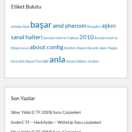
Etiket Bulutu
başar
amd phenom
aşkın
antalya
beat
Beyazkin
sanal halleri
2010
Benden Nefret
5.oldum
Benden Nefret
about:config
Ediyorsunuz
Benden
Başım
BaranG
alper
Başka
anla
türlü deli
Başım Öne Eğik
benzin bidonu
Araban
Son Yazılar
Siber Yıldız (CTF 2020) Soru Çözümleri
SoderCTF – HackAydın – WriteUp Soru çözümleri
Siber Yıldız (CTF 2019) Soru Çözümleri