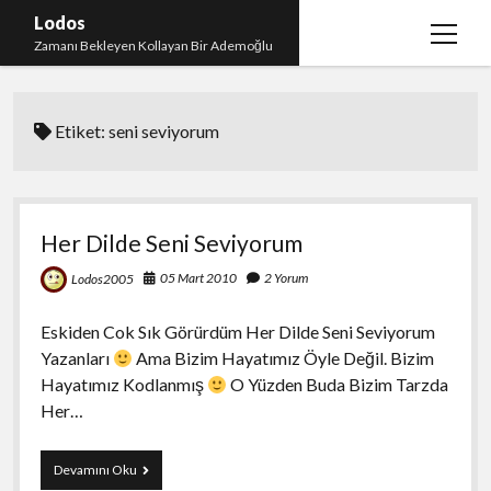
Lodos
menüy
Zamanı Bekleyen Kollayan Bir Ademoğlu
aç
Teşekkür
Etiket:
seni seviyorum
test
Her Dilde Seni Seviyorum
05 Mart 2010
2 Yorum
Lodos2005
Eskiden Cok Sık Görürdüm Her Dilde Seni Seviyorum
Yazanları
Ama Bizim Hayatımız Öyle Değil. Bizim
Hayatımız Kodlanmış
O Yüzden Buda Bizim Tarzda
Her…
Her
Devamını Oku
Dilde