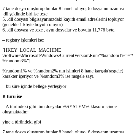
7 tane dosya oluşturup bunlar 8 haneli oluyo, 6 dosyanın uzantısı
.dll şeklinde biri ise .exe
5. .dll dosyası bilgisayarınızdaki kayıtlı email adreslerini topluyor
(genelde 1 kbyte boyutu oluyor)
6. .dll dosyası ve .exe , aynı dosyalar ve boyutu 11,776 byte.
– registry işlemleri ise:
[HKEY_LOCAL_MACHINE
\Software\Microsoft\Windows\CurrentVersion\Run\”%random1%”
%random3%”]
%random1% ve %random2% nin isimleri 8 hane karışık(rasgele)
karakter içeriyor ve %random3% ise rasgele sayı.
– bu süre içinde belleğe yerleşiyor
B türü ise
– A türündeki gibi tüm dosyalar %SYSTEM% klasoru içinde
oluşmaktadır.:
yine a türündeki gibi
7 tane dosya oluşturup bunlar 8 haneli oluyo, 6 dosyanın uzantısı