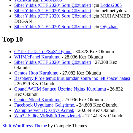
Siber Yıldız (CTF 2020) Soru Çözümleri
için
Lodos2005
Siber Yıldız (CTF 2020) Soru Çözümleri
için
mehmet yıldız
Siber Yıldız (CTF 2020) Soru Çözümleri
için
MUHAMMED
DOĞAN
Siber Yıldız (CTF 2020) Soru Çözümleri
için
Oğuzhan
Top 10
C# ile TicTacToe(SoS) Oyunu
- 30.878 Kez Okundu
WHM/cPanel Kurulumu
- 28.036 Kez Okundu
Siber Yıldız (CTF 2020) Soru Çözümleri
- 27.308 Kez
Okundu
Centos Htop Kurulumu
- 27.082 Kez Okundu
Raspberry Pi’de temiz kurulumdan sonra ‘no left space’ hatası
- 26.859 Kez Okundu
Cpanel/WHM Sunucu Üzerine Nginx Kurulumu
- 26.832
Kez Okundu
Centos Nload Kurulumu
- 25.936 Kez Okundu
Facebook Uygulama Geliştirme.
- 24.808 Kez Okundu
Wamp Server’ı Dışarıya Açmak
- 20.689 Kez Okundu
Win32 Sality Virüsünü Temizlemek
- 17.141 Kez Okundu
Shift WordPress Theme
by Compete Themes.