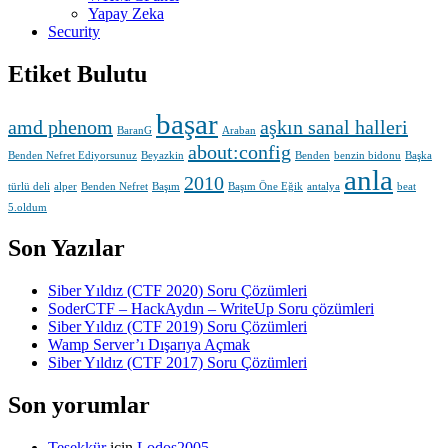
Yapay Zeka
Security
Etiket Bulutu
başar
amd phenom
aşkın sanal halleri
BaranG
Araban
about:config
Benden Nefret Ediyorsunuz
Beyazkin
Benden
benzin bidonu
Başka
anla
2010
türlü deli
alper
Benden Nefret
Başım
Başım Öne Eğik
antalya
beat
5.oldum
Son Yazılar
Siber Yıldız (CTF 2020) Soru Çözümleri
SoderCTF – HackAydın – WriteUp Soru çözümleri
Siber Yıldız (CTF 2019) Soru Çözümleri
Wamp Server’ı Dışarıya Açmak
Siber Yıldız (CTF 2017) Soru Çözümleri
Son yorumlar
Teşekkür
için
Lodos2005