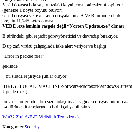
5. .dll dosyası bilgisayarınızdaki kayıtlı email adreslerini topluyor
(genelde 1 kbyte boyutu oluyor)
6. .dll dosyası ve .exe , aynı dosyalar ama A Ve B türünden farkı
boyutu 11,745 bytes olması
VEDE .exe isminin rasgele değil “Norton Update.exe” olması
B türündeki gibi regedit görevyöneticisi vs devredışı bırakıyor.
D tip zafi virüsü çalıştıgında fake alert veriyor ve başlıgı
“Error in packed file!”
şeklinde
– bu sırada registyde şunlar oluyor:
[HKEY_LOCAL_MACHINE\Software\Microsoft\Windows\Curren
Update.exe”]
bu virüs türlerinden biri size bulaşmıssa aşagıdaki dosyayı indirip a-
b-d türüne ait araçlarından birini çalıştabilirsiniz.
Win32.Zafi A-B-D Virüsünü Temizlemek
Kategoriler:
Security