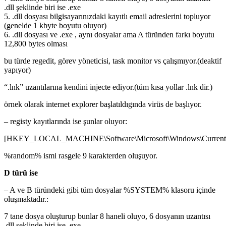
.dll şeklinde biri ise .exe
5. .dll dosyası bilgisayarınızdaki kayıtlı email adreslerini topluyor
(genelde 1 kbyte boyutu oluyor)
6. .dll dosyası ve .exe , aynı dosyalar ama A türünden farkı boyutu
12,800 bytes olması
bu türde regedit, görev yöneticisi, task monitor vs çalışmıyor.(deaktif
yapıyor)
“.lnk” uzantılarına kendini injecte ediyor.(tüm kısa yollar .lnk dir.)
örnek olarak internet explorer başlatıldıgında virüs de başlıyor.
– registy kayıtlarında ise şunlar oluyor:
[HKEY_LOCAL_MACHINE\Software\Microsoft\Windows\Current
%random% ismi rasgele 9 karakterden oluşuyor.
D türü ise
– A ve B türündeki gibi tüm dosyalar %SYSTEM% klasoru içinde
oluşmaktadır.:
7 tane dosya oluşturup bunlar 8 haneli oluyo, 6 dosyanın uzantısı
.dll şeklinde biri ise .exe