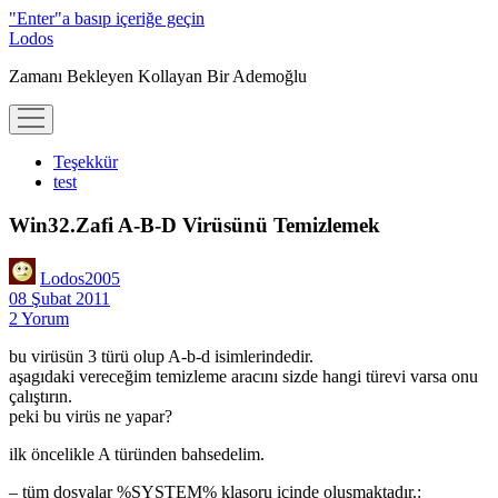
"Enter"a basıp içeriğe geçin
Lodos
Zamanı Bekleyen Kollayan Bir Ademoğlu
menüyü
aç
Teşekkür
test
Win32.Zafi A-B-D Virüsünü Temizlemek
Lodos2005
08 Şubat 2011
2 Yorum
bu virüsün 3 türü olup A-b-d isimlerindedir.
aşagıdaki vereceğim temizleme aracını sizde hangi türevi varsa onu
çalıştırın.
peki bu virüs ne yapar?
ilk öncelikle A türünden bahsedelim.
– tüm dosyalar %SYSTEM% klasoru içinde oluşmaktadır.: