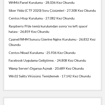
WHM/cPanel Kurulumu
- 28.036 Kez Okundu
Siber Yıldız (CTF 2020) Soru Çözümleri
- 27.308 Kez Okundu
Centos Htop Kurulumu
- 27.082 Kez Okundu
Raspberry Pi’de temiz kurulumdan sonra ‘no left space’
hatası
- 26.859 Kez Okundu
Cpanel/WHM Sunucu Üzerine Nginx Kurulumu
- 26.832 Kez
Okundu
Centos Nload Kurulumu
- 25.936 Kez Okundu
Facebook Uygulama Geliştirme.
- 24.808 Kez Okundu
Wamp Server’ı Dışarıya Açmak
- 20.689 Kez Okundu
Win32 Sality Virüsünü Temizlemek
- 17.142 Kez Okundu