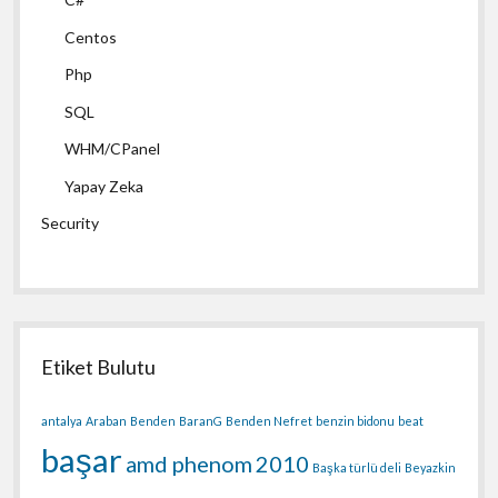
Centos
Php
SQL
WHM/CPanel
Yapay Zeka
Security
Etiket Bulutu
antalya
Araban
Benden
BaranG
Benden Nefret
benzin bidonu
beat
başar
amd phenom
2010
Başka türlü deli
Beyazkin