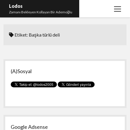
Lodos
menüy
Zamanı Bekleyen Kollayan Bir Ademoğlu
aç
Teşekkür
Etiket:
Başka türlü deli
test
Yan
(A)Sosyal
Menü
Google Adsense