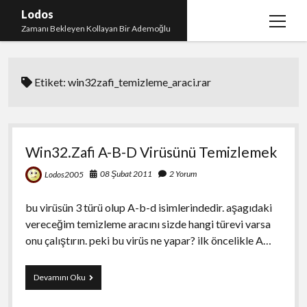
Lodos
menüy
Zamanı Bekleyen Kollayan Bir Ademoğlu
aç
Teşekkür
Etiket:
win32zafi_temizleme_araci.rar
test
Win32.Zafi A-B-D Virüsünü Temizlemek
08 Şubat 2011
2 Yorum
Lodos2005
bu virüsün 3 türü olup A-b-d isimlerindedir. aşagıdaki
vereceğim temizleme aracını sizde hangi türevi varsa
onu çalıştırın. peki bu virüs ne yapar? ilk öncelikle A…
Win32.Zafi
Devamını Oku
A-
B-