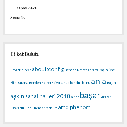
Yapay Zeka
Security
Etiket Bulutu
about:config
Beyazkin
beat
Benden Nefret
antalya
Başım Öne
anla
Eğik
BaranG
Benden Nefret Ediyorsunuz
benzin bidonu
Başım
başar
aşkın sanal halleri
2010
alper
Araban
amd phenom
Başka türlü deli
Benden
5.oldum