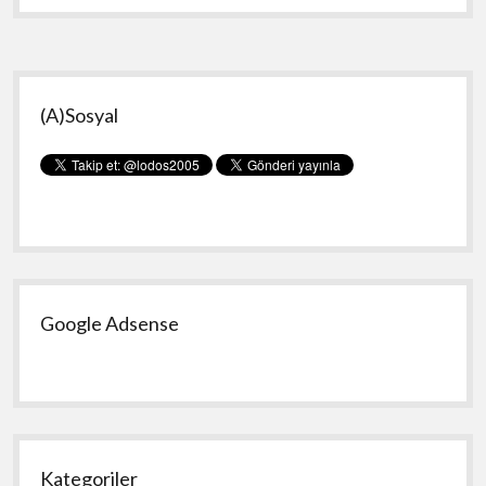
D
Virüsünü
Temizlemek
Yan
(A)Sosyal
Menü
Google Adsense
Kategoriler