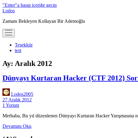
"Enter"a basıp içeriğe geçin
Lodos
Zamanı Bekleyen Kollayan Bir Ademoğlu
menüyü
aç
Teşekkür
test
Ay:
Aralık 2012
Dünyayı Kurtaran Hacker (CTF 2012) Sor
Lodos2005
27 Aralık 2012
1 Yorum
Merhaba, Bu yıl düzenlenen Dünyayı Kurtaran Hacker Yarışmasına ne 
Dünyayı
Devamını Oku
Kurtaran
Hacker