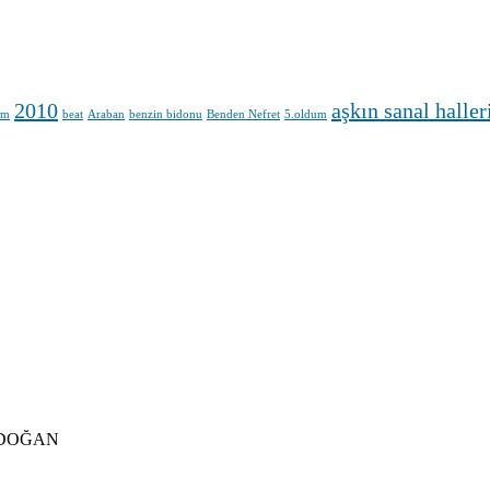
2010
aşkın sanal haller
ım
beat
Araban
benzin bidonu
Benden Nefret
5.oldum
DOĞAN