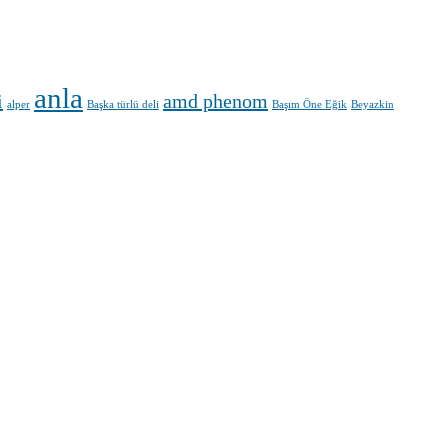
anla
i
amd phenom
alper
Başka türlü deli
Başım Öne Eğik
Beyazkin