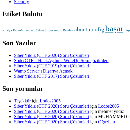
Security
Etiket Bulutu
başar
about:config
antalya
BaranG
Benden Nefret Ediyorsunuz
Benden
Baş
Son Yazılar
Siber Yıldız (CTF 2020) Soru Çözümleri
SoderCTF – HackAydın – WriteUp Soru çözümleri
Siber Yıldız (CTF 2019) Soru Çözümleri
Wamp Server’ı Dışarıya Açmak
Siber Yıldız (CTF 2017) Soru Çözümleri
Son yorumlar
Teşekkür
için
Lodos2005
Siber Yıldız (CTF 2020) Soru Çözümleri
için
Lodos2005
Siber Yıldız (CTF 2020) Soru Çözümleri
için
mehmet yıldız
Siber Yıldız (CTF 2020) Soru Çözümleri
için
MUHAMMED 
Siber Yıldız (CTF 2020) Soru Çözümleri
için
Oğuzhan