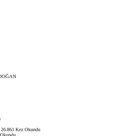
DOĞAN
u
 26.861 Kez Okundu
 Okundu