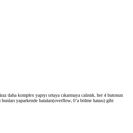
biraz daha komplex yapıyı ortaya cıkarmaya calıstık. her 4 butonun
i bunları yaparkende hataları(overflow, 0’a bölme hatası) gibi