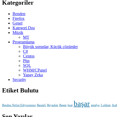
Kategoriler
Benden
Firefox
Genel
Kategori Dışı
Müzik
MT
Programlama
Büyük sorunlar, Küçük çözümler
C#
Centos
Php
SQL
WHM/CPanel
Yapay Zeka
Security
Etiket Bulutu
başar
Benden Nefret Ediyorsunuz
BaranG
Beyazkin
Başım
beat
antalya
5.oldum
Ara
Son Yazılar