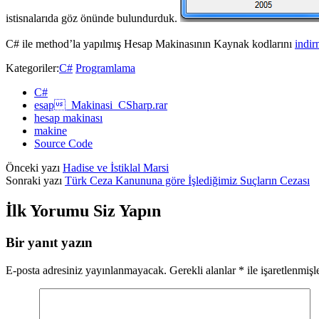
istisnalarıda göz önünde bulundurduk.
C# ile method’la yapılmış Hesap Makinasının Kaynak kodlarını
indir
Kategoriler:
C#
Programlama
C#
esap_Makinasi_CSharp.rar
hesap makinası
makine
Source Code
Önceki yazı
Hadise ve İstiklal Marsi
Sonraki yazı
Türk Ceza Kanununa göre İşlediğimiz Suçların Cezası
İlk Yorumu Siz Yapın
Bir yanıt yazın
E-posta adresiniz yayınlanmayacak.
Gerekli alanlar
*
ile işaretlenmişl