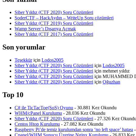
Siber Yıldız (CTF 2020) Soru Çözümleri
SoderCTF – HackAydın – WriteUp Soru çözümleri
Siber Yıldız (CTF 2019) Soru Çözümleri
Wamp Server’ı Dışarıya Açmak
Siber Yıldız (CTF 2017) Soru Çözümleri
Son yorumlar
Teşekkür
için
Lodos2005
Siber Yıldız (CTF 2020) Soru Çözümleri
için
Lodos2005
Siber Yıldız (CTF 2020) Soru Çözümleri
için
mehmet yıldız
Siber Yıldız (CTF 2020) Soru Çözümleri
için
MUHAMMED 
Siber Yıldız (CTF 2020) Soru Çözümleri
için
Oğuzhan
Top 10
C# ile TicTacToe(SoS) Oyunu
- 30.881 Kez Okundu
WHM/cPanel Kurulumu
- 28.036 Kez Okundu
Siber Yıldız (CTF 2020) Soru Çözümleri
- 27.326 Kez Okund
Centos Htop Kurulumu
- 27.082 Kez Okundu
Raspberry Pi’de temiz kurulumdan sonra ‘no left space’ hatası
-
Cpanel/WHM Sunucu Üzerine Nginx Kurulumu
- 26.833 Kez