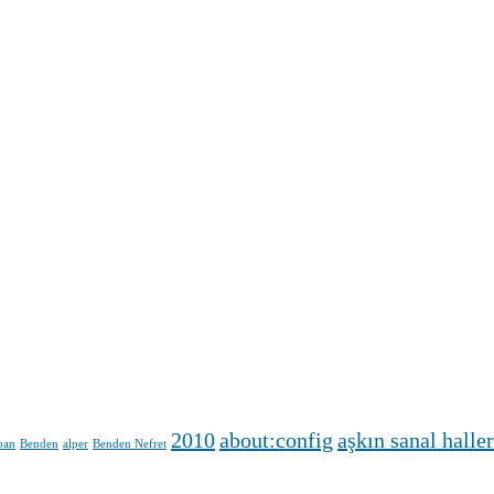
2010
about:config
aşkın sanal haller
ban
Benden
alper
Benden Nefret