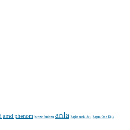
anla
i
amd phenom
benzin bidonu
Başka türlü deli
Başım Öne Eğik