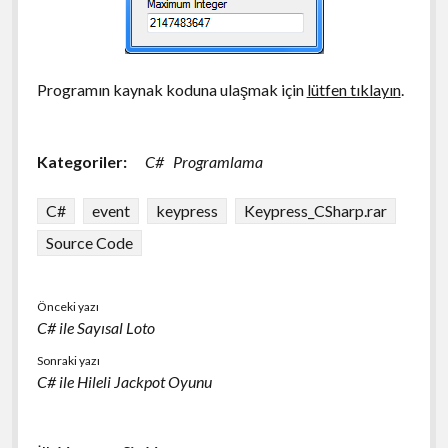
Programın kaynak koduna ulaşmak için
lütfen tıklayın
.
Kategoriler:
C#
Programlama
C#
event
keypress
Keypress_CSharp.rar
Source Code
Önceki yazı
C# ile Sayısal Loto
Sonraki yazı
C# ile Hileli Jackpot Oyunu