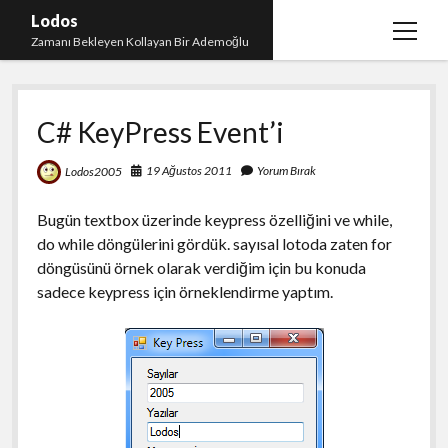
Lodos
menüy
Zamanı Bekleyen Kollayan Bir Ademoğlu
aç
Teşekkür
C# KeyPress Event’i
test
19 Ağustos 2011
Yorum Bırak
Lodos2005
Bugün textbox üzerinde keypress özelliğini ve while,
do while döngülerini gördük. sayısal lotoda zaten for
döngüsünü örnek olarak verdiğim için bu konuda
sadece keypress için örneklendirme yaptım.