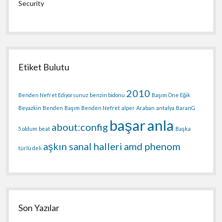
Security
Etiket Bulutu
2010
Benden Nefret Ediyorsunuz
benzin bidonu
Başım Öne Eğik
Beyazkin
Benden
Başım
Benden Nefret
alper
Araban
antalya
BaranG
başar
anla
about:config
5.oldum
beat
Başka
aşkın sanal halleri
amd phenom
türlü deli
Son Yazılar