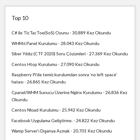
Top 10
C# ile TicTacToe(SoS) Oyunu
- 30.889 Kez Okundu
WHM/cPanel Kurulumu
- 28.043 Kez Okundu
Siber Yıldız (CTF 2020) Soru Çözümleri
- 27.369 Kez Okundu
Centos Htop Kurulumu
- 27.090 Kez Okundu
Raspberry Pi’de temiz kurulumdan sonra ‘no left space’
hatası
- 26.865 Kez Okundu
Cpanel/WHM Sunucu Üzerine Nginx Kurulumu
- 26.836 Kez
Okundu
Centos Nload Kurulumu
- 25.942 Kez Okundu
Facebook Uygulama Geliştirme.
- 24.822 Kez Okundu
Wamp Server’ı Dışarıya Açmak
- 20.701 Kez Okundu