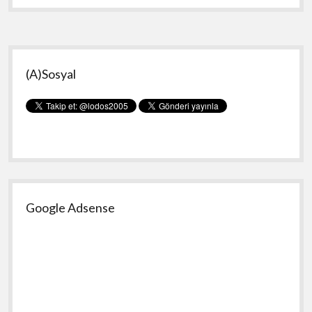
D
Virüsünü
Temizlemek
Yan
(A)Sosyal
Menü
Google Adsense