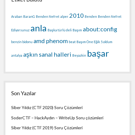
2010
Araban
BaranG
Benden Nefret
alper
Benden
Benden Nefret
anla
about:config
Ediyorsunuz
Başka türlü deli
Başım
amd phenom
benzin bidonu
beat
Başım Öne Eğik
5.oldum
başar
aşkın sanal halleri
antalya
Beyazkin
Son Yazılar
Siber Yıldız (CTF 2020) Soru Çözümleri
SoderCTF – HackAydın – WriteUp Soru çözümleri
Siber Yıldız (CTF 2019) Soru Çözümleri