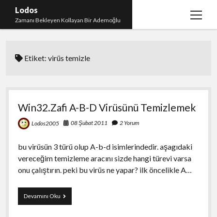
Lodos
menüy
Zamanı Bekleyen Kollayan Bir Ademoğlu
aç
Teşekkür
Etiket:
virüs temizle
test
Win32.Zafi A-B-D Virüsünü Temizlemek
08 Şubat 2011
2 Yorum
Lodos2005
bu virüsün 3 türü olup A-b-d isimlerindedir. aşagıdaki
vereceğim temizleme aracını sizde hangi türevi varsa
onu çalıştırın. peki bu virüs ne yapar? ilk öncelikle A…
Win32.Zafi
Devamını Oku
A-
B-