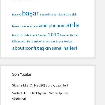
başar
BaranG
Beyazkin
alper
Başım Öne Eğik
anla
amd phenom
benzin bidonu
antalya
2010
Başka türlü deli
beat
Benden
Benden Nefret
Ediyorsunuz
Benden Nefret
Araban
Başım
5.oldum
about:config
aşkın sanal halleri
Son Yazılar
Siber Yıldız (CTF 2020) Soru Çözümleri
SoderCTF – HackAydın – WriteUp Soru
çözümleri